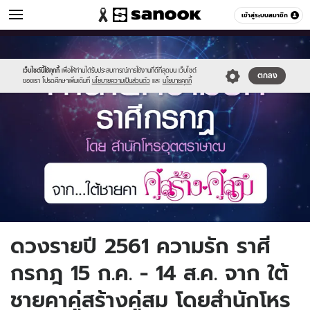
ดูดวง
เข้าสู่ระบบสมาชิก
หมวดอื่นๆ
//s.isanook.com/ho/0/ud/26/132333/04_cancer_love_uttrasat.jpg
Sanook
//s.isanook.com/sr/0/images/logo-
600
60
new-
sanook.png
เว็บไซต์นี้ใช้คุกกี้
เพื่อให้ท่านได้รับประสบการณ์การใช้งานที่ดีที่สุดบน เว็บไซต์
ตกลง
ของเรา โปรดศึกษาเพิ่มเติมที่
นโยบายความเป็นส่วนตัว
และ
นโยบายคุกกี้
ดวงรายปี 2561 ความรัก ราศี
กรกฎ 15 ก.ค. - 14 ส.ค. จาก ใต้
ชายคาคู่สร้างคู่สม โดยสำนักโหร