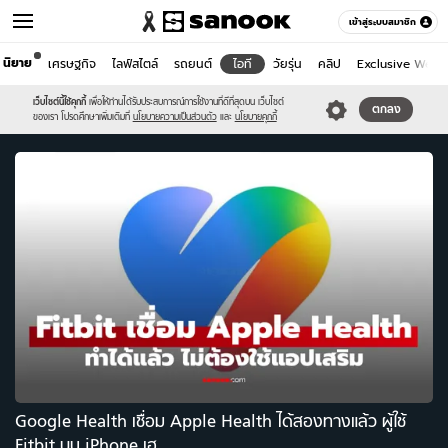
เข้าสู่ระบบสมาชิก
นิยาย
เศรษฐกิจ
ไลฟ์สไตล์
รถยนต์
ไอที
วัยรุ่น
คลิป
Exclusive WeTV
ไอที
เว็บไซต์นี้ใช้คุกกี้
เพื่อให้ท่านได้รับประสบการณ์การใช้งานที่ดีที่สุดบน เว็บไซต์
หมวดอื่นๆ
ตกลง
ของเรา โปรดศึกษาเพิ่มเติมที่
นโยบายความเป็นส่วนตัว
และ
นโยบายคุกกี้
Google Health เชื่อม Apple Health ได้สองทางแล้ว ผู้ใช้
Fitbit บน iPhone เฮ