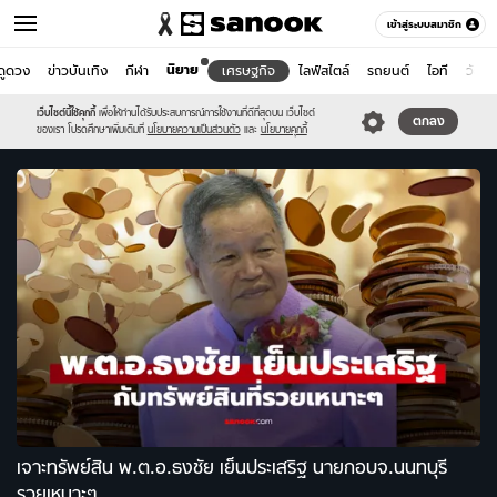
เข้าสู่ระบบสมาชิก
นิยาย
ดูดวง
ข่าวบันเทิง
กีฬา
เศรษฐกิจ
ไลฟ์สไตล์
รถยนต์
ไอที
วัยรุ่
เศรษฐกิจ
เว็บไซต์นี้ใช้คุกกี้
เพื่อให้ท่านได้รับประสบการณ์การใช้งานที่ดีที่สุดบน เว็บไซต์
หมวดอื่นๆ
ตกลง
ของเรา โปรดศึกษาเพิ่มเติมที่
นโยบายความเป็นส่วนตัว
และ
นโยบายคุกกี้
เจาะทรัพย์สิน พ.ต.อ.ธงชัย เย็นประเสริฐ นายกอบจ.นนทบุรี
รวยเหนาะๆ