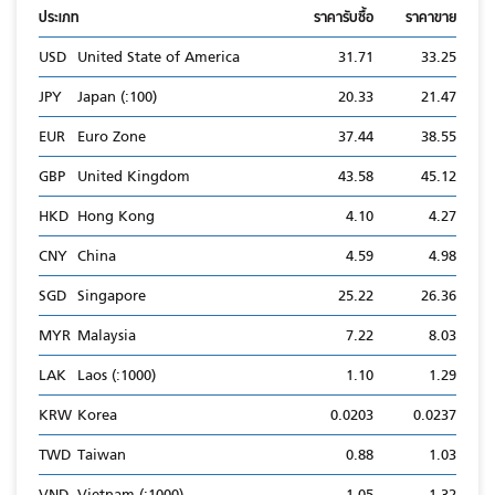
ประเภท
ราคารับซื้อ
ราคาขาย
USD
United State of America
31.71
33.25
JPY
Japan (:100)
20.33
21.47
EUR
Euro Zone
37.44
38.55
GBP
United Kingdom
43.58
45.12
HKD
Hong Kong
4.10
4.27
CNY
China
4.59
4.98
SGD
Singapore
25.22
26.36
MYR
Malaysia
7.22
8.03
LAK
Laos (:1000)
1.10
1.29
KRW
Korea
0.0203
0.0237
TWD
Taiwan
0.88
1.03
VND
Vietnam (:1000)
1.05
1.32