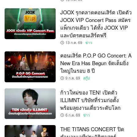
JOOX รุกตลาดคอนเสิร์ต เปิดตัว
JOOX VIP Concert Pass สมัคร
แพ็กเกจเดียว ได้ทั้ง JOOX VIP
และบัตรคอนเสิร์ตฟรี
13 ก.ค. 69
ข่าว
คอนเสิร์ต P.O.P GO Concert: A
New Era Has Begun จัดเต็มยิ่ง
ใหญ่ในรอบ 8 ปี
9 ก.ค. 69
สกู๊ป
ก้าวใหม่ของ TEN! เปิดตัว
ILLIMNT บริษัทที่ร่วมก่อตั้ง
พร้อมลุยงานเดี่ยวระดับโลก
6 ก.ค. 69
ข่าว
THE TITANS CONCERT ปิด
ตำนานเวทีประวัติศาสตร์