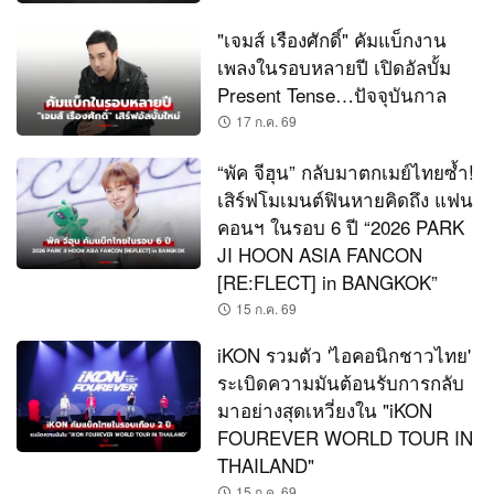
"เจมส์ เรืองศักดิ์" คัมแบ็กงาน
เพลงในรอบหลายปี เปิดอัลบั้ม
Present Tense…ปัจจุบันกาล
17 ก.ค. 69
“พัค จีฮุน” กลับมาตกเมย์ไทยซ้ำ!
เสิร์ฟโมเมนต์ฟินหายคิดถึง แฟน
คอนฯ ในรอบ 6 ปี “2026 PARK
JI HOON ASIA FANCON
[RE:FLECT] in BANGKOK”
15 ก.ค. 69
iKON รวมตัว 'ไอคอนิกชาวไทย'
ระเบิดความมันต้อนรับการกลับ
มาอย่างสุดเหวี่ยงใน "iKON
FOUREVER WORLD TOUR IN
THAILAND"
15 ก.ค. 69