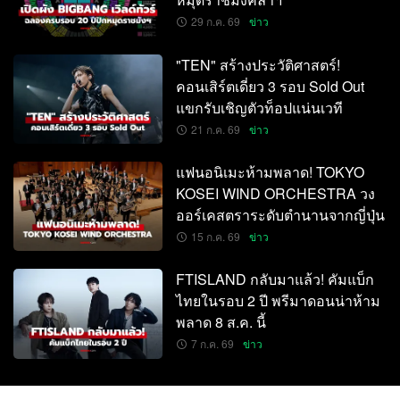
29 ก.ค. 69
ข่าว
"TEN" สร้างประวัติศาสตร์!
คอนเสิร์ตเดี่ยว 3 รอบ Sold Out
แขกรับเชิญตัวท็อปแน่นเวที
21 ก.ค. 69
ข่าว
แฟนอนิเมะห้ามพลาด! TOKYO
KOSEI WIND ORCHESTRA วง
ออร์เคสตราระดับตำนานจากญี่ปุ่น
15 ก.ค. 69
ข่าว
FTISLAND กลับมาแล้ว! คัมแบ็ก
ไทยในรอบ 2 ปี พรีมาดอนน่าห้าม
พลาด 8 ส.ค. นี้
7 ก.ค. 69
ข่าว