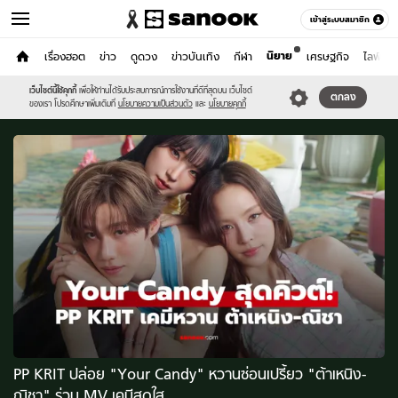
เข้าสู่ระบบสมาชิก
นิยาย
หน้าแรก
เรื่องฮอต
ข่าว
ดูดวง
ข่าวบันเทิง
กีฬา
เศรษฐกิจ
ไลฟ์สไต
เพลง
เว็บไซต์นี้ใช้คุกกี้
เพื่อให้ท่านได้รับประสบการณ์การใช้งานที่ดีที่สุดบน เว็บไซต์
หมวดอื่นๆ
ตกลง
ของเรา โปรดศึกษาเพิ่มเติมที่
นโยบายความเป็นส่วนตัว
และ
นโยบายคุกกี้
PP KRIT ปล่อย "Your Candy" หวานซ่อนเปรี้ยว "ต้าเหนิง-
ณิชา" ร่วม MV เคมีสดใส