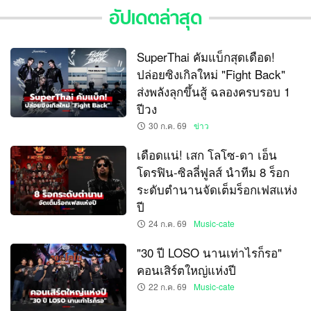
อัปเดตล่าสุด
SuperThai คัมแบ็กสุดเดือด!
ปล่อยซิงเกิลใหม่ "Fight Back"
ส่งพลังลุกขึ้นสู้ ฉลองครบรอบ 1
ปีวง
30 ก.ค. 69
ข่าว
เดือดแน่! เสก โลโซ-ดา เอ็น
โดรฟิน-ซิลลี่ฟูลส์ นำทีม 8 ร็อก
ระดับตำนานจัดเต็มร็อกเฟสแห่ง
ปี
24 ก.ค. 69
Music-cate
"30 ปี LOSO นานเท่าไรก็รอ"
คอนเสิร์ตใหญ่แห่งปี
22 ก.ค. 69
Music-cate