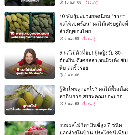
10 ต.ค. 68
เรื่องน่ารู้
10 พันธุ์มะม่วงยอดนิยม "ราชา
ผลไม้เขตร้อน" ผลไม้เศรษฐกิจที่
สำคัญของไทย
9 ต.ค. 68
เรื่องน่ารู้
5 ผลไม้ตัวท็อป! ผู้หญิงวัย 30+
ต้องกิน ดึงคอลลาเจนผิวเด้ง ขับ
พิษ ลดริ้วรอย
8 ต.ค. 68
รู้จักไหมลูกอะไร? ผลไม้พื้นเมือง
หากินยาก สรรพคุณเยอะมาก
3 ต.ค. 68
เรื่องน่ารู้
รวมผลไม้วิตามินซีสูง 7 ชนิด
ปลูกง่ายในบ้าน ประโยชน์เพียบ