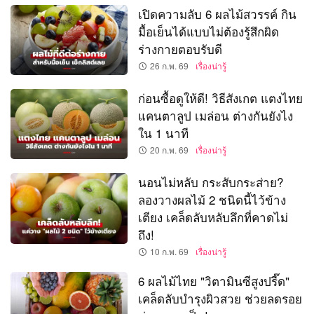
เปิดความลับ 6 ผลไม้สวรรค์ กิน
มื้อเย็นได้แบบไม่ต้องรู้สึกผิด
ร่างกายตอบรับดี
26 ก.พ. 69
เรื่องน่ารู้
ก่อนซื้อดูให้ดี! วิธีสังเกต แตงไทย
แคนตาลูป เมล่อน ต่างกันยังไง
ใน 1 นาที
20 ก.พ. 69
เรื่องน่ารู้
นอนไม่หลับ กระสับกระส่าย?
ลองวางผลไม้ 2 ชนิดนี้ไว้ข้าง
เตียง เคล็ดลับหลับลึกที่คาดไม่
ถึง!
10 ก.พ. 69
เรื่องน่ารู้
6 ผลไม้ไทย "วิตามินซีสูงปรี๊ด"
เคล็ดลับบำรุงผิวสวย ช่วยลดรอย