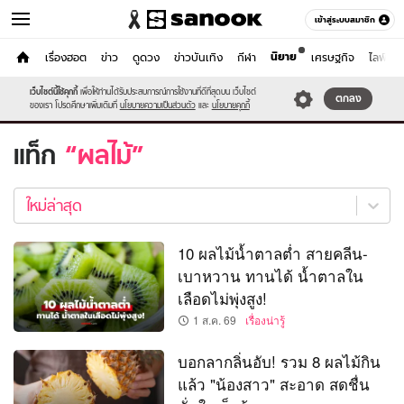
เข้าสู่ระบบสมาชิก
นิยาย
หน้าแรก
เรื่องฮอต
ข่าว
ดูดวง
ข่าวบันเทิง
กีฬา
เศรษฐกิจ
ไลฟ์สไต
ผู้หญิง
เว็บไซต์นี้ใช้คุกกี้
เพื่อให้ท่านได้รับประสบการณ์การใช้งานที่ดีที่สุดบน เว็บไซต์
หมวดอื่นๆ
ตกลง
ของเรา โปรดศึกษาเพิ่มเติมที่
นโยบายความเป็นส่วนตัว
และ
นโยบายคุกกี้
แท็ก
ผลไม้
ผล
ไม้
ใหม่ล่าสุด
ใหม่
ล่าสุด
10 ผลไม้น้ำตาลต่ำ สายคลีน-
เบาหวาน ทานได้ น้ำตาลใน
เลือดไม่พุ่งสูง!
1 ส.ค. 69
เรื่องน่ารู้
บอกลากลิ่นอับ! รวม 8 ผลไม้กิน
แล้ว "น้องสาว" สะอาด สดชื่น