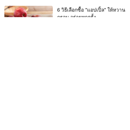
6 วิธีเลือกซื้อ "แอปเปิ้ล" ให้หวาน
กรอบ อร่อยทุกครั้ง
5 ก.ย. 68
เรื่องน่ารู้
"สาลี่หิมะ" สาลี่จากจีน รสชาติ
หวานกรอบชื่นใจ กับประโชน์ดี
ๆ ที่กินได้ทุกวัน
4 ก.ย. 68
เรื่องน่ารู้
วิธีเลือก "แก้วมังกร" ให้หวานฉ่ำ
น้ำเยอะ ไม่เปรี้ยว
3 ก.ย. 68
เรื่องน่ารู้
"อะบิว" ผลไม้สีทองเนื้อวุ้น จาก
อเมริกาใต้ สู่ความอร่อยในสวน
ไทย