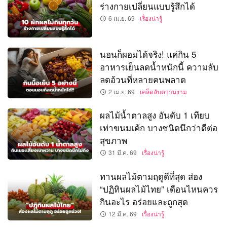
ร่างกายเปลี่ยนแบบรู้สึกได้
6 เม.ย. 69
เรื่องน่ารู้
นอนก็ผอมได้จริง! แค่กิน 5
อาหารเย็นลดน้ำหนักนี้ ความลับ
ลดอ้วนที่หลายคนพลาด
2 เม.ย. 69
เคล็ดลับความงาม
ผลไม้น้ำตาลสูง อันดับ 1 เทียบ
เท่าขนมเค้ก บางชนิดนึกว่าดีต่อ
สุขภาพ
31 มี.ค. 69
เรื่องน่ารู้
ทานผลไม้ตามฤดูดีที่สุด ส่อง
“ปฏิทินผลไม้ไทย” เดือนไหนควร
กินอะไร อร่อยและถูกสุด
12 มี.ค. 69
เรื่องน่ารู้