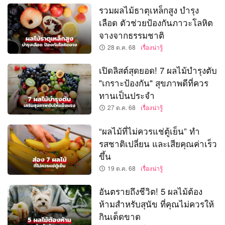
รวมผลไม้ธาตุเหล็กสูง บำรุง
เลือด ตัวช่วยป้องกันภาวะโลหิต
จางจากธรรมชาติ
28 ต.ค. 68
เรื่องน่ารู้
เปิดลิสต์สุดยอด! 7 ผลไม้บำรุงตับ
"เกราะป้องกัน" สุขภาพดีที่ควร
ทานเป็นประจำ
27 ต.ค. 68
เรื่องน่ารู้
“ผลไม้ที่ไม่ควรแช่ตู้เย็น” ทำ
รสชาติเปลี่ยน และเสียคุณค่าเร็ว
ขึ้น
19 ต.ค. 68
เรื่องน่ารู้
อันตรายถึงชีวิต! 5 ผลไม้ต้อง
ห้ามสำหรับสุนัข ที่คุณไม่ควรให้
กินเด็ดขาด