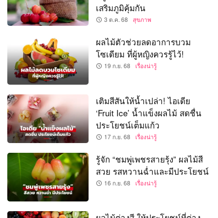
เสริมภูมิคุ้มกัน
3 ต.ค. 68
สุขภาพ
ผลไม้ตัวช่วยลดอาการบวม
โซเดียม ที่ผู้หญิงควรรู้ไว้!
19 ก.ย. 68
เรื่องน่ารู้
เติมสีสันให้น้ำเปล่า! ไอเดีย
‘Fruit Ice’ น้ำแข็งผลไม้ สดชื่น
ประโยชน์เต็มแก้ว
17 ก.ย. 68
เรื่องน่ารู้
รู้จัก “ชมพู่เพชรสายรุ้ง” ผลไม้สี
สวย รสหวานฉ่ำและมีประโยชน์
16 ก.ย. 68
เรื่องน่ารู้
ผลไม้ต่างสี ให้ประโยชน์ที่ต่าง