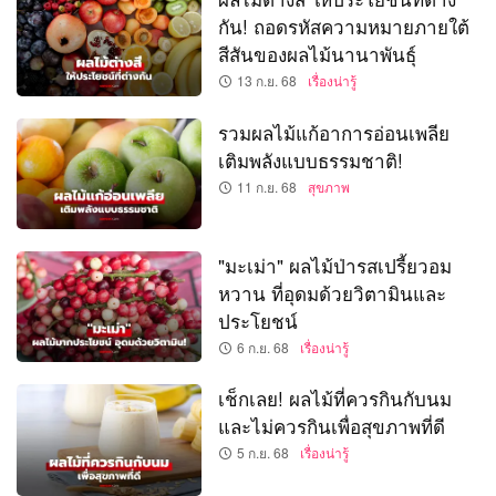
กัน! ถอดรหัสความหมายภายใต้
สีสันของผลไม้นานาพันธุ์
13 ก.ย. 68
เรื่องน่ารู้
รวมผลไม้แก้อาการอ่อนเพลีย
เติมพลังแบบธรรมชาติ!
11 ก.ย. 68
สุขภาพ
"มะเม่า" ผลไม้ป่ารสเปรี้ยวอม
หวาน ที่อุดมด้วยวิตามินและ
ประโยชน์
6 ก.ย. 68
เรื่องน่ารู้
เช็กเลย! ผลไม้ที่ควรกินกับนม
และไม่ควรกินเพื่อสุขภาพที่ดี
5 ก.ย. 68
เรื่องน่ารู้