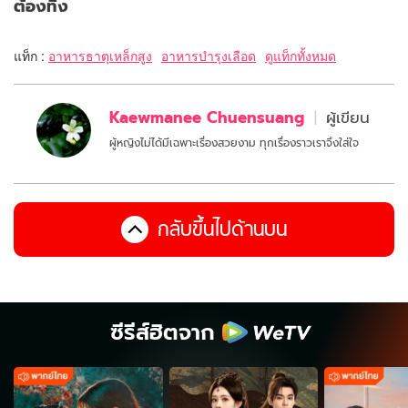
ต้องทิ้ง
แท็ก :
อาหารธาตุเหล็กสูง
อาหารบำรุงเลือด
ดูแท็กทั้งหมด
Kaewmanee Chuensuang
ผู้เขียน
ผู้หญิงไม่ได้มีเฉพาะเรื่องสวยงาม ทุกเรื่องราวเราจึงใส่ใจ
กลับขึ้นไปด้านบน
ซีรีส์ฮิตจาก