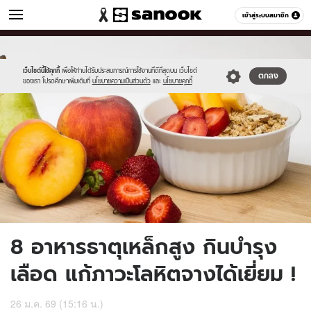
ผู้หญิง
เข้าสู่ระบบสมาชิก
หมวดอื่นๆ
//s.isanook.com/wo/0/ud/11/56171/fruits.jpg
Sanook
//s.isanook.com/sr/0/images/logo-
600
60
new-
sanook.png
เว็บไซต์นี้ใช้คุกกี้
เพื่อให้ท่านได้รับประสบการณ์การใช้งานที่ดีที่สุดบน เว็บไซต์
ตกลง
ของเรา โปรดศึกษาเพิ่มเติมที่
นโยบายความเป็นส่วนตัว
และ
นโยบายคุกกี้
8 อาหารธาตุเหล็กสูง กินบำรุง
เลือด แก้ภาวะโลหิตจางได้เยี่ยม !
26 ม.ค. 69 (15:16 น.)