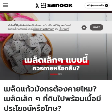
ผู้หญิง
เข้าสู่ระบบสมาชิก
หมวดอื่นๆ
//s.isanook.com/wo/0/ud/51/259365/dragon.jpg
Sanook
//s.isanook.com/sr/0/images/logo-
600
60
new-
sanook.png
เว็บไซต์นี้ใช้คุกกี้
เพื่อให้ท่านได้รับประสบการณ์การใช้งานที่ดีที่สุดบน เว็บไซต์
ตกลง
ของเรา โปรดศึกษาเพิ่มเติมที่
นโยบายความเป็นส่วนตัว
และ
นโยบายคุกกี้
เมล็ดแก้วมังกรต้องคายไหม?
เมล็ดเล็ก ๆ ที่กินไปพร้อมเนื้อมี
ประโยชน์หรือโทษ?