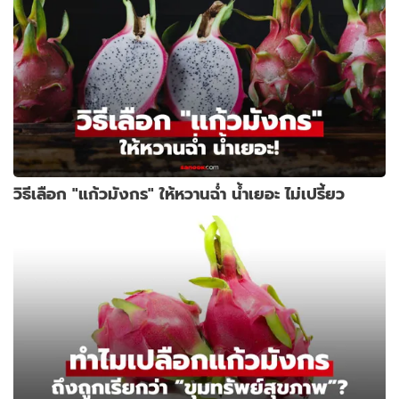
วิธีเลือก "แก้วมังกร" ให้หวานฉ่ำ น้ำเยอะ ไม่เปรี้ยว