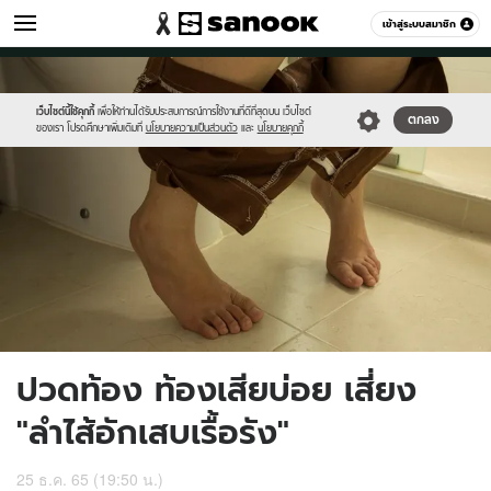
สุขภาพ
เข้าสู่ระบบสมาชิก
หมวดอื่นๆ
//s.isanook.com/he/0/ud/1/6185/diarrhea.jpg
Sanook
//s.isanook.com/sr/0/images/logo-
600
60
new-
sanook.png
เว็บไซต์นี้ใช้คุกกี้
เพื่อให้ท่านได้รับประสบการณ์การใช้งานที่ดีที่สุดบน เว็บไซต์
ตกลง
ของเรา โปรดศึกษาเพิ่มเติมที่
นโยบายความเป็นส่วนตัว
และ
นโยบายคุกกี้
ปวดท้อง ท้องเสียบ่อย เสี่ยง
"ลำไส้อักเสบเรื้อรัง"
25 ธ.ค. 65 (19:50 น.)