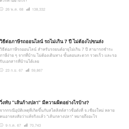
ควรทำอย่างไร?
26 พ.ค. 68
เปิด
138,332
อ่าน
วิธีต่อภาษีรถออนไลน์ รถไม่เกิน 7 ปี ไม่ต้องไปขนส่ง
วิธีต่อภาษีรถออนไลน์ สำหรับรถยนต์อายุไม่เกิน 7 ปี สามารถชำระ
ภาษีง่าย ๆ จากที่บ้าน ไม่ต้องเดินทาง ขั้นตอนสะดวก รวดเร็ว และรอ
รับเอกสารที่บ้านได้เลย
23 ก.ย. 67
เปิด
59,867
อ่าน
วิ่งทับ "เส้นก้างปลา" มีความผิดอย่างไรบ้าง?
จากกรณีอุบัติเหตุที่เกิดขึ้นกับสไตลิสต์สาวชื่อดังที่ จ.เชียงใหม่ หลาย
คนอาจสงสัยว่าแท้จริงแล้ว "เส้นกลางปลา" หมายถึงอะไร
9 ก.ค. 67
เปิด
70,743