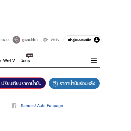
เข้าสู่ระบบสมาชิก
วจหวย
ขูดเลขนำโชค
WeTV
ve WeTV
นิยาย
รบรส
ความรู้รอบตัว
เปรียบเทียบราคาน้ำมัน
ราคาน้ำมันย้อนหลัง
ฮาวทู
กูรู-รอบรู้
Sanook! Auto Fanpage