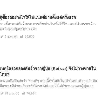
อ่าน
กู้ซื้อรถอย่างไรให้ไฟแนนซ์ผ่านตั้งแต่ครั้งแรก
การซื้อรถยนต์ครั้งแรก ควรทำอย่างไรเพื่อให้ไฟแนนซ์ผ่านรวดเดียว
จบ ไม่ถูกปฏิเสธให้ปวดหัว
9 ธ.ค. 66
เปิด
35,506
อ่าน
เหตุใดรถกล่องคันจิ๋วจากญี่ปุ่น (Kei car) จึงไม่วางขายใน
ไทย?
บางคนถึงกับเอ่ยว่า "ของดีๆ แบบนี้ทำไมถึงไม่เข้าไทย" จริงๆ แล้วมัน
มีสาเหตุที่น่าสนใจว่าทำไมรถ Kei car จึงไม่ทำตลาดนอกญี่ปุ่นเลย
15 ต.ค. 66
เปิด
76,991
อ่าน