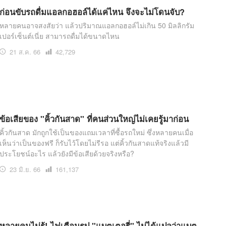
ก่อนขับรถดื่มแอลกอฮอล์ได้แค่ไหน จึงจะไม่โดนจับ?
หลายคนอาจสงสัยว่า แล้วปริมาณแอลกอฮอล์ไม่เกิน 50 มิลลิกรัม
เปอร์เซ็นต์เนี่ย สามารถดื่มได้ขนาดไหน
21 ส.ค. 66
เปิด
42,729
อ่าน
ข้อเสียของ "คิ้วกันสาด" ที่คนส่วนใหญ่ไม่เคยรู้มาก่อน
คิ้วกันสาด มักถูกใช้เป็นของแถมเวลาที่ซื้อรถใหม่ ซึ่งหลายคนเมื่อ
เห็นว่าเป็นของฟรี ก็รับไว้โดยไม่รีรอ แต่คิ้วกันสาดแท้จริงแล้วมี
ประโยชน์อะไร แล้วยังมีข้อเสียด้วยจริงหรือ?
23 มิ.ย. 66
เปิด
161,137
อ่าน
หลายคนไม่รู้! ไฟเตือนรูป "แบตเตอรี่" ไม่ได้แปลว่าแบต