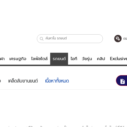
ตร
ีฬา
เศรษฐกิจ
ไลฟ์สไตล์
รถยนต์
ไอที
วัยรุ่น
คลิป
Exclusi
ตรวจหวย
ไลฟ์สไตล์
บันเทิงค
ง
เคล็ดลับยานยนต์
เนื้อหาทั้งหมด
ผู้หญิง
หนัง-ละคร
ผู้ชาย
เพลง
ย
วัยรุ่น
เกมส์
ไอที
คลิป
รถยนต์
พอดแคสต์