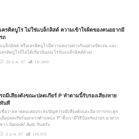
เครดิตบูโร ไม่ใช่แบล็กลิสต์ ความเข้าใจผิดของคนอยากมี
รถ
แบล็กลิสต์ หรือเครดิตบูโรมีความหมายต่างกันอย่างชัดเจน และ
เครดิตบูโรก็ไม่ได้เกี่ยวข้องอะไรกับแบล็กลิสต์ด้วย!
23 ม.ค. 67
เปิด
141,843
อ่าน
รถมีเสียงดังขณะปลดเกียร์ P ทำตามนี้รับรองเสียงหาย
ทันที
เชื่อว่าหลายคนเคยประสบปัญหารถมีเสียงดังและมีอาการกระตุก
เมื่อปลดเกียร์ออกจากตำแหน่ง 'P' ซึ่งเรามีวิธีป้องกันง่ายๆ มาฝาก
ชาว Sanook! Auto กันครับ
2 ม.ค. 67
เปิด
116,070