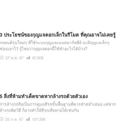
อ่าน
3 ประโยชน์ของกุญแจดอกเล็กในรีโมต ที่คุณอาจไม่เคยรู้
รถยนต์รุ่นใหม่ๆ ที่ใช้ระบบกุญแจแบบสมาร์ทคีย์ จะมีกุญแจเล็กๆ
ซ่อนเอาไว้ รู้ไหมว่ากุญแจดอกนี้ใช้ทำอะไรได้บ้าง?
27 พ.ค. 67
เปิด
67,806
อ่าน
5 สิ่งที่ห้ามทำเด็ดขาดหากล้างรถด้วยตัวเอง
การล้างรถถือเป็นการดูแลสีรถขั้นพื้นฐานที่ควรทำสม่ำเสมอ แต่หาก
ล้างรถผิดวิธี ก็อาจทำให้สีรถเสียหายได้เช่นกัน
23 ก.พ. 67
เปิด
137,358
อ่าน