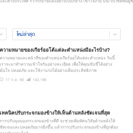
ละต่างประเทศ รีวิวรถป้ายแดงอย่างเป็นกลาง เข้าใจง่าย บนเว็บไซต์ที่มีผู้
สุขภาพ
ดูทีวี
เที่ยว-กิน
WeTV
Tasteful Thailand
Exclusive
ใหม่ล่าสุด
Sanook Choice
นิยาย
ความหมายของเกียร์ออโต้แต่ละตำแหน่งมีอะไรบ้าง?
ความหมายและหน้าที่ของตำแหน่งเกียร์ออโต้แต่ละตำแหน่ง วันนี้
ยลได้ที่
เราจะมาทำความเข้าใจกันอย่างละเอียด เพื่อให้คุณขับขี่ได้อย่าง
มั่นใจ ปลอดภัย และใช้งานรถได้อย่างเต็มประสิทธิภาพ
17 ก.ค. 68
เปิด
142,198
อ่าน
ร่วมงานกับเ
เทคนิคปรับกระจกมองข้างให้เห็นด้านหลังชัดเจนที่สุด
การปรับมุมมองกระจกมองข้างที่ดี จะช่วยเพิ่มทัศนวิสัยด้านหลังให้
ชัดเจนและปลอดภัยมากยิ่งขึ้น แล้วการปรับกระจกมองข้างที่ถูกต้อง