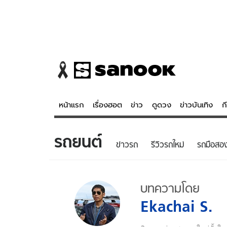
หน้าแรก
เรื่องฮอต
ข่าว
ดูดวง
ข่าวบันเทิง
ก
รถยนต์
ข่าว
ดูดวง - 
ข่าวรถ
รีวิวรถใหม่
รถมือสอ
เรื่องฮอต
ดูดวง
ข่าว
หวยไทย
บทความโดย
ข่าวบันเทิง
สถิติหวยไท
Ekachai S.
ข่าวกีฬา
หวยลาว
ข่าวเศรษฐกิจ