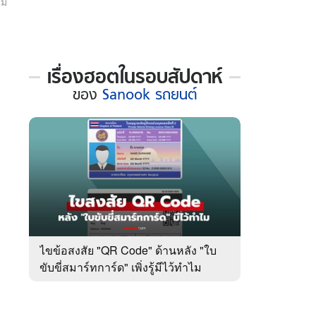
ชม
 WeTV
เรื่องฮอตในรอบสัปดาห์
เรื่อง
ของ
Sanook รถยนต์
ฮอต
ใน
รอบ
สัปดาห์
ติดต่อโฆษณา
ของ
tencentthbd
sales@tencent.co.th
Sanook
รถยนต์
รา
ร้องเรียนเนื้อหาไม่เหมาะสม
แนะนำติชม แจ้งปัญหาการใช้งาน
ไขข้อสงสัย "QR Code" ด้านหลัง "ใบ
ขับขี่สมาร์ทการ์ด" เพิ่งรู้มีไว้ทำไม