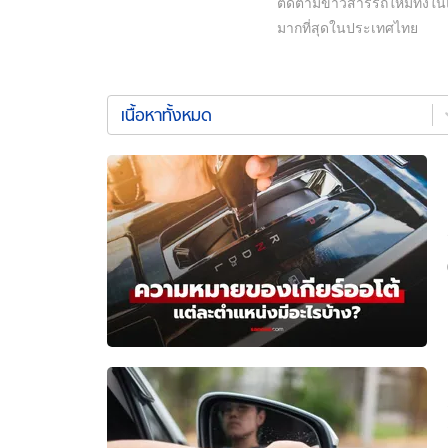
ติดตามข่าวสารรถใหม่ทั้งในแ
มากที่สุดในประเทศไทย
อัปเดตจีน
เช็กข่าวชัวร์
เนื้อหา
เนื้อหาทั้งหมด
ทั้งหมด
ใหม่
ล่าสุด
ติดตามสนุกโซเชี
ดาวน์โหลดสนุกแอปฟรี
สงวนลิขสิทธิ์ ©
2569
บริษัท อิมเมจ ฟิวเจอร์ (ประเทศไทย) จำกัด