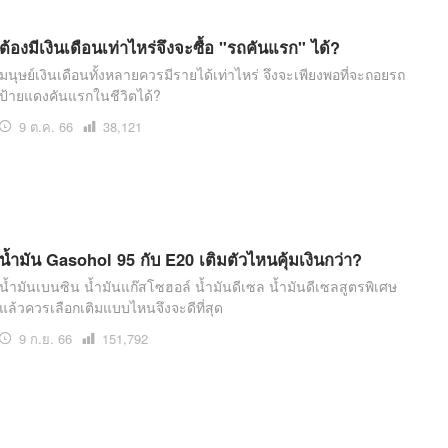
ต้องมีเงินเดือนเท่าไหร่จึงจะซื้อ "รถคันแรก" ได้?
มนุษย์เงินเดือนทั้งหลายควรมีรายได้เท่าไหร่ จึงจะเพียงพอที่จะถอยรถ
ป้ายแดงคันแรกในชีวิตได้?
9 ต.ค. 66
เปิด
38,121
อ่าน
น้ำมัน Gasohol 95 กับ E20 เติมตัวไหนคุ้มเงินกว่า?
น้ำมันเบนซิน น้ำมันแก๊สโซฮอล์ น้ำมันดีเซล น้ำมันดีเซลสูตรพิเศษ
แล้วควรเลือกเติมแบบไหนจึงจะดีที่สุด
9 ก.ย. 66
เปิด
151,792
อ่าน