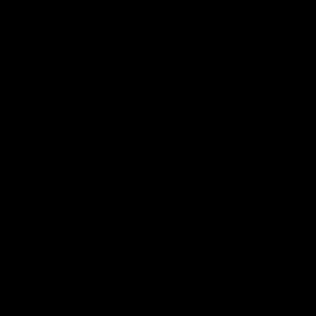
บันเทิง - ดารา