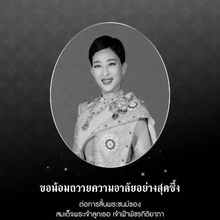
เข้าสู่ระบบสมาชิก
นิยาย
หน้าแรก
เรื่องฮอต
ข่าว
ดูดวง
ข่าวบันเทิง
กีฬา
เศรษฐกิจ
ไลฟ์ส
เว็บไซต์นี้ใช้คุกกี้
เพื่อให้ท่านได้รับประสบการณ์การใช้งานที่ดีที่สุดบน เว็บไซต์
ตกลง
ของเรา โปรดศึกษาเพิ่มเติมที่
นโยบายความเป็นส่วนตัว
และ
นโยบายคุกกี้
"นักโทษ
41 นาทีที่แล้ว
ประหาร
ที่
ข่าว
สวย