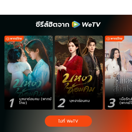
ซีรีส์ฮิตจาก
1
2
3
บุหงาซ่อนคม (พากย์
เมื่อรั
บุหงาซ่อนคม
ไทย)
(พากย์
ไปที่ WeTV