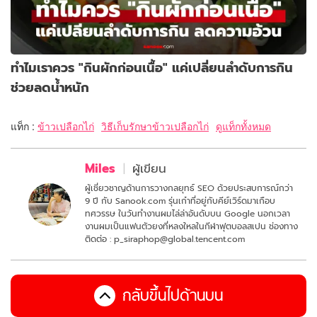
ทำไมเราควร "กินผักก่อนเนื้อ" แค่เปลี่ยนลำดับการกิน
ช่วยลดน้ำหนัก
แท็ก :
ข้าวเปลือกไก่
วิธีเก็บรักษาข้าวเปลือกไก่
ดูแท็กทั้งหมด
Miles
ผู้เขียน
ผู้เชี่ยวชาญด้านการวางกลยุทธ์ SEO ด้วยประสบการณ์กว่า
9 ปี กับ Sanook.com รุ่นเก๋าที่อยู่กับคีย์เวิร์ดมาเกือบ
ทศวรรษ ในวันทำงานผมไล่ล่าอันดับบน Google นอกเวลา
งานผมเป็นแฟนตัวยงที่หลงใหลในกีฬาฟุตบอลสเปน ช่องทาง
ติดต่อ : p_siraphop@global.tencent.com
กลับขึ้นไปด้านบน