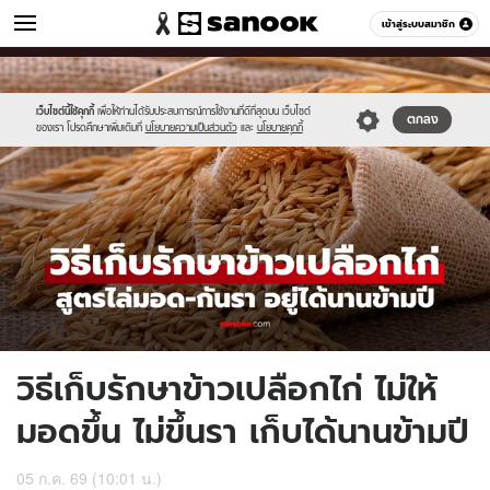
ผู้หญิง
เข้าสู่ระบบสมาชิก
หมวดอื่นๆ
//s.isanook.com/wo/0/ud/54/270777/chickenrice.jpg
Sanook
//s.isanook.com/sr/0/images/logo-
600
60
new-
sanook.png
เว็บไซต์นี้ใช้คุกกี้
เพื่อให้ท่านได้รับประสบการณ์การใช้งานที่ดีที่สุดบน เว็บไซต์
ตกลง
ของเรา โปรดศึกษาเพิ่มเติมที่
นโยบายความเป็นส่วนตัว
และ
นโยบายคุกกี้
วิธีเก็บรักษาข้าวเปลือกไก่ ไม่ให้
มอดขึ้น ไม่ขึ้นรา เก็บได้นานข้ามปี
05 ก.ค. 69 (10:01 น.)