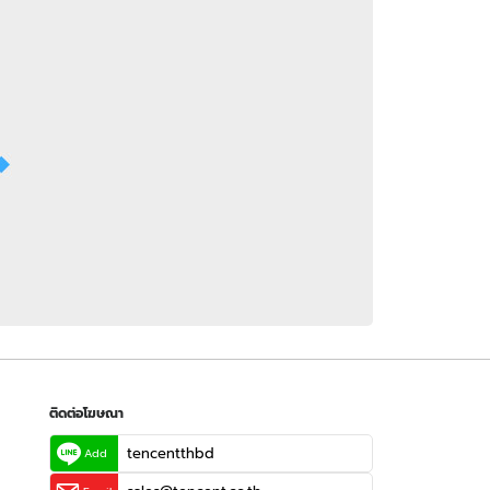
 WeTV
ติดต่อโฆษณา
tencentthbd
sales@tencent.co.th
รา
ร้องเรียนเนื้อหาไม่เหมาะสม
แนะนำติชม แจ้งปัญหาการใช้งาน
ติดต่อโฆษณา
tencentthbd
Add