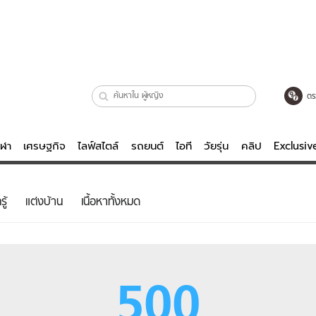
ตร
ีฬา
เศรษฐกิจ
ไลฟ์สไตล์
รถยนต์
ไอที
วัยรุ่น
คลิป
Exclusi
ตรวจหวย
ไลฟ์สไตล์
บันเทิงค
ู้
แต่งบ้าน
เนื้อหาทั้งหมด
ผู้หญิง
หนัง-ละคร
ผู้ชาย
เพลง
ย
วัยรุ่น
เกมส์
500
ไอที
คลิป
รถยนต์
พอดแคสต์