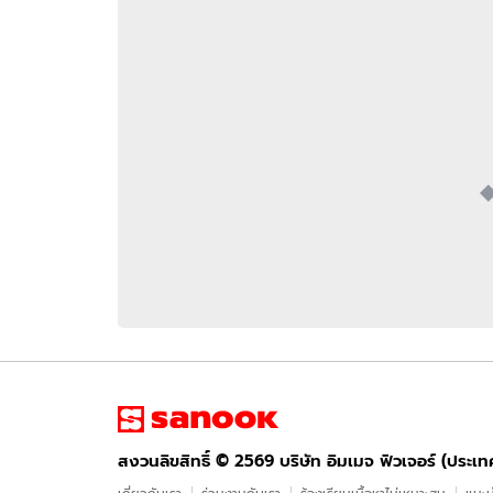
อัปเดตจีน
เช็กข่าวชัวร์
ติดตามสนุกโซเชี
ดาวน์โหลดสนุกแอปฟรี
สงวนลิขสิทธิ์ ©
2569
บริษัท อิมเมจ ฟิวเจอร์ (ประเทศไทย) จำกัด
สงวนลิขสิทธิ์ ©
2569
บริษัท อิมเมจ ฟิวเจอร์ (ประเ