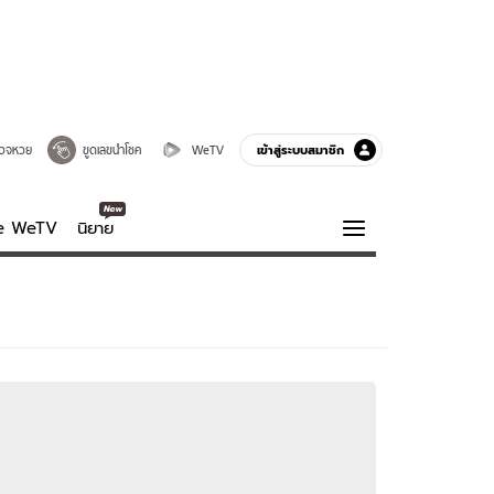
เข้าสู่ระบบสมาชิก
วจหวย
ขูดเลขนำโชค
WeTV
ve WeTV
นิยาย
รบรส
ความรู้รอบตัว
ฮาวทู
กูรู-รอบรู้