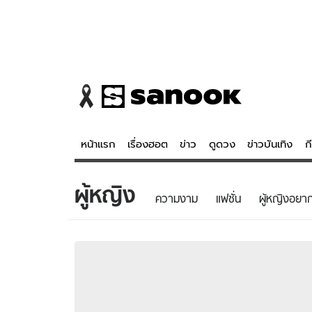
หน้าแรก
เรื่องฮอต
ข่าว
ดูดวง
ข่าวบันเทิง
ก
ผู้หญิง
ข่าว
ดูดวง - 
ความงาม
แฟชั่น
ผู้หญิงอยากร
เรื่องฮอต
ดูดวง
ข่าว
หวยไทย
ข่าวบันเทิง
สถิติหวยไท
ข่าวกีฬา
หวยลาว
ข่าวเศรษฐกิจ