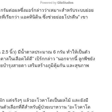
Powered by 
GliaStudios
์ 3 กรัมต่อผลซึ่งมอร์กล่าวว่าเหมาะสำหรับระบบย่อย
ี่เรียกว่า แอคทินิดิน ซึ่งช่วยย่อยโปรตีน" เขา
M
u
t
e
2.5 นิ้ว) มีน้ำตาลประมาณ 6 กรัม ทำให้เป็นตัว
ตาลในเลือดได้ดี” เบิร์กกล่าว “นอกจากนี้ ลูกพีชยัง
วยบำรุงสายตา เสริมสร้างภูมิคุ้มกัน และสุขภาพ
ัก แต่จริงๆ แล้วอะโวคาโดเป็นผลไม้ และยังมี
ตัวเลือกที่ดีสำหรับผู้ป่วยเบาหวาน “อะโวคาโด