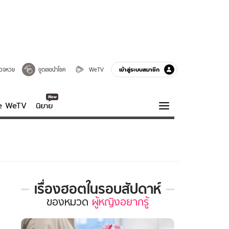
เข้าสู่ระบบสมาชิก
วจหวย
ขูดเลขนำโชค
WeTV
ve WeTV
นิยาย
รบรส
ความรู้รอบตัว
ฮาวทู
กูรู-รอบรู้
เรื่องฮอตในรอบสัปดาห์
เรื่อง
ของ
หมวด
ผู้หญิงอยากรู้
ฮอต
ใน
รอบ