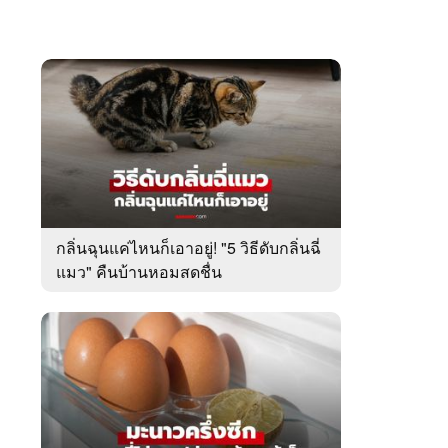
กลิ่นฉุนแค่ไหนก็เอาอยู่! "5 วิธีดับกลิ่นฉี่
แมว" คืนบ้านหอมสดชื่น