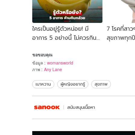
ใครเป็นอยู่รู้ตัวหน่อย! มี
7 โรคที่สา
อาการ 5 อย่างนี้ ไม่ควรกิน
สุขภาพทุกปี 
"กล้วย" กลายเป็นชนวนเหตุ
ปากมดลูก
ขอขอบคุณ
ทำลายสุขภาพ
ข้อมูล
:
womansworld
ภาพ
:
Any Lane
เบาหวาน
ผู้หญิงอยากรู้
สุขภาพ
สนับสนุนเนื้อหา