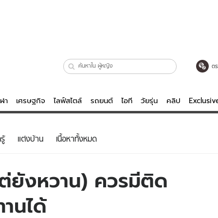
ตร
ีฬา
เศรษฐกิจ
ไลฟ์สไตล์
รถยนต์
ไอที
วัยรุ่น
คลิป
Exclusi
ตรวจหวย
ไลฟ์สไตล์
บันเทิงค
ู้
แต่งบ้าน
เนื้อหาทั้งหมด
ผู้หญิง
หนัง-ละคร
ผู้ชาย
เพลง
แต่ยังหวาน) ควรมีติด
ย
วัยรุ่น
เกมส์
ทานได้
ไอที
คลิป
รถยนต์
พอดแคสต์