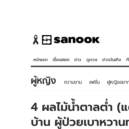
หน้าแรก
เรื่องฮอต
ข่าว
ดูดวง
ข่าวบันเทิง
ก
ผู้หญิง
ข่าว
ดูดวง - 
ความงาม
แฟชั่น
ผู้หญิงอยากร
เรื่องฮอต
ดูดวง
ข่าว
หวยไทย
4 ผลไม้น้ำตาลต่ำ (
ข่าวบันเทิง
สถิติหวยไท
บ้าน ผู้ป่วยเบาหวาน
ข่าวกีฬา
หวยลาว
ข่าวเศรษฐกิจ