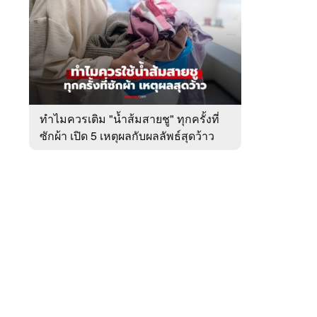
สัปดาห์
ของ
หมวด
ผู้
 WeTV
หญิง
อยาก
รู้
ทำไมควรเติม "น้ำส้มสายชู" ทุกครั้งที่
ซักผ้า เปิด 5 เหตุผลกับผลลัพธ์สุดว้าว
ติดต่อโฆษณา
tencentthbd
sales@tencent.co.th
รา
ร้องเรียนเนื้อหาไม่เหมาะสม
แนะนำติชม แจ้งปัญหาการใช้งาน