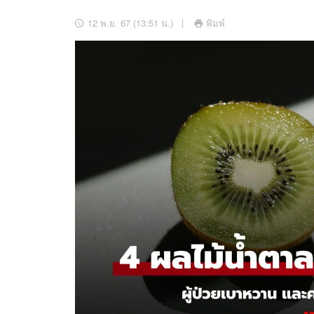
อัปเดตจีน
12 พ.ย. 67 (13:51 น.)
พิมพ์
เช็กข่าวชัวร์
ติดตามสนุกโซเชี
ดาวน์โหลดสนุกแอปฟรี
สงวนลิขสิทธิ์ ©
2569
บริษัท อิมเมจ ฟิวเจอร์ (ประเทศไทย) จำกัด