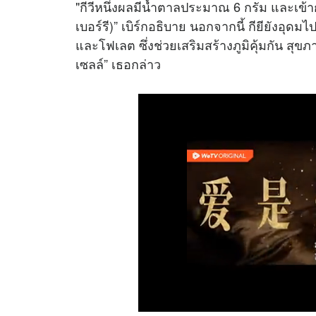
"กีวีหนึ่งผลมีน้ำตาลประมาณ 6 กรัม และเข้า
เบอร์รี)” เบิร์กอธิบาย นอกจากนี้ กียียังอุด
และโฟเลต ซึ่งช่วยเสริมสร้างภูมิคุ้มกัน ส
เซลล์” เธอกล่าว