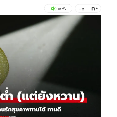
ก
สุขภาพ
+
ดูทีวี
-
ก
กดฟัง
เที่ยว-กิน
WeTV
Tasteful Thailand
Exclusive
Sanook Choice
นิยาย
ยลได้ที่
ร่วมงานกับเ