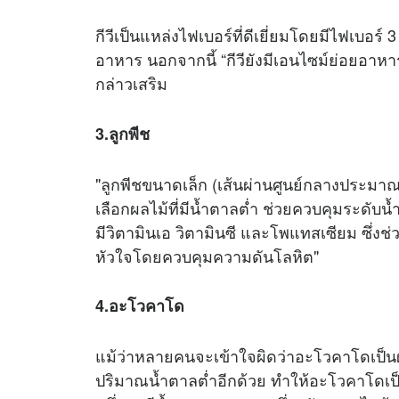
กีวีเป็นแหล่งไฟเบอร์ที่ดีเยี่ยมโดยมีไฟเบอร
อาหาร นอกจากนี้ “กีวียังมีเอนไซม์ย่อยอาหารท
กล่าวเสริม
3.ลูกพีช
"ลูกพีชขนาดเล็ก (เส้นผ่านศูนย์กลางประมาณ 
เลือกผลไม้ที่มีน้ำตาลต่ำ ช่วยควบคุมระดับน้ำ
มีวิตามินเอ วิตามินซี และโพแทสเซียม ซึ่งช่
หัวใจโดยควบคุมความดันโลหิต"
4.อะโวคาโด
แม้ว่าหลายคนจะเข้าใจผิดว่าอะโวคาโดเป็นผ
ปริมาณน้ำตาลต่ำอีกด้วย ทำให้อะโวคาโดเป็น