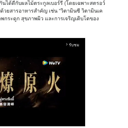
กันได้ดีกับผลไม้ตระกูลเบอร์รี (โดยเฉพาะสตรอว์
มไปด้วยสารอาหารสำคัญ เช่น “วิตามินซี วิตามินเค
ุขภาพกระดูก สุขภาพผิว และการเจริญเติบโตของ
รับชม
arrow_forward_ios