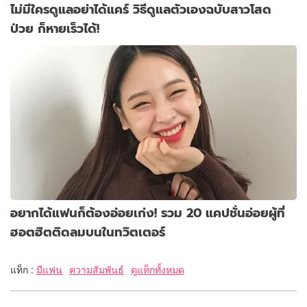
ไม่มีใครดูแลอย่าได้แคร์ วิธีดูแลตัวเองฉบับสาวโสด
ป่วย ก็หายเร็วได้!
อยากได้แฟนก็ต้องอ่อยเก่ง! รวม 20 แคปชั่นอ่อยผู้ที่
ฮอตฮิตติดลมบนในทวิตเตอร์
แท็ก :
มีแฟน
ความสัมพันธ์
ดูแท็กทั้งหมด