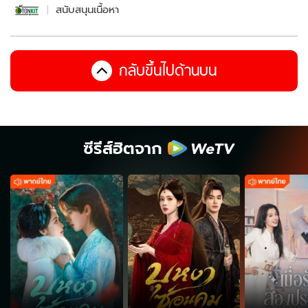
สนับสนุนเนื้อหา
กลับขึ้นไปด้านบน
ซีรีส์ฮิตจาก