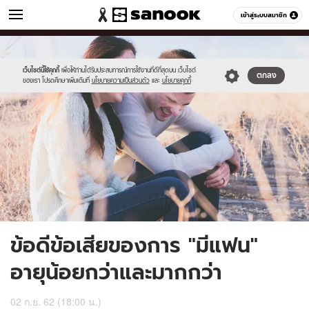
ผู้หญิง
เข้าสู่ระบบสมาชิก
หมวดอื่นๆ
//s.isanook.com/wo/0/ud/29/146861/love.jpg
Sanook
//s.isanook.com/sr/0/images/logo-
600
60
new-
sanook.png
เว็บไซต์นี้ใช้คุกกี้
เพื่อให้ท่านได้รับประสบการณ์การใช้งานที่ดีที่สุดบน เว็บไซต์
ตกลง
ของเรา โปรดศึกษาเพิ่มเติมที่
นโยบายความเป็นส่วนตัว
และ
นโยบายคุกกี้
ข้อดีข้อเสียของการ "มีแฟน"
อายุน้อยกว่าและมากกว่า
02 ก.ย. 62 (18:00 น.)