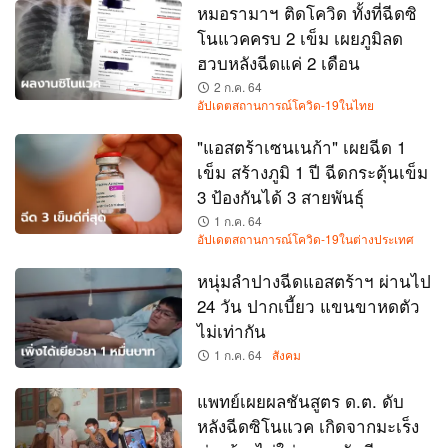
หมอรามาฯ ติดโควิด ทั้งที่ฉีดซิ
โนแวคครบ 2 เข็ม เผยภูมิลด
ฮวบหลังฉีดแค่ 2 เดือน
2 ก.ค. 64
อัปเดตสถานการณ์โควิด-19ในไทย
"แอสตร้าเซนเนก้า" เผยฉีด 1
เข็ม สร้างภูมิ 1 ปี ฉีดกระตุ้นเข็ม
3 ป้องกันได้ 3 สายพันธุ์
1 ก.ค. 64
อัปเดตสถานการณ์โควิด-19ในต่างประเทศ
หนุ่มลำปางฉีดแอสตร้าฯ ผ่านไป
24 วัน ปากเบี้ยว แขนขาหดตัว
ไม่เท่ากัน
1 ก.ค. 64
สังคม
แพทย์เผยผลชันสูตร ด.ต. ดับ
หลังฉีดซิโนแวค เกิดจากมะเร็ง