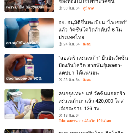
ช่องท้องไม่ใช่เพราะวัคซีน
30 มิ.ย. 64
ภูมิภาค
อย. อนุมัติขึ้นทะเบียน “ไฟเซอร์”
แล้ว วัคซีนโควิดลำดับที่ 6 ใน
ประเทศไทย
24 มิ.ย. 64
สังคม
"แอสตร้าเซนเนก้า" ยืนยันวัคซีน
ป้องกันโควิด สายพันธุ์เดลตา-
แคปปา ได้แน่นอน
23 มิ.ย. 64
สังคม
คนกรุงเทพฯ เฮ! วัคซีนแอสตร้า
เซนเนก้ามาแล้ว 420,000 โดส
เร่งกระจาย 126 รพ.
18 มิ.ย. 64
อัปเดตสถานการณ์โควิด-19ในไทย
หมอ-พยาบาลอินโดฯ ติดโควิด