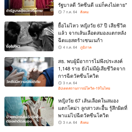
รัฐบาลดี วัคซีนดี แม่ก็คงไม่ตาย"
7 ก.ค. 64
สังคม
ยื้อไม่ไหว หญิงวัย 67 ปี เสียชีวิต
แล้ว จากเส้นเลือดสมองแตกหลัง
ฉีดแอสตร้าเซนเนก้า
4 ก.ค. 64
ภูมิภาค
สธ. พบผู้มีอาการไม่พึงประสงค์
1,148 ราย ยังไม่มีผู้เสียชีวิตจาก
การฉีดวัคซีนโควิด
3 ก.ค. 64
อัปเดตสถานการณ์โควิด-19ในไทย
หญิงวัย 67 เส้นเลือดในสมอง
แตกโคม่า ลูกสาวสะอื้น รู้สึกผิดที่
พาแม่ไปฉีดวัคซีนโควิด
3 ก.ค. 64
สังคม