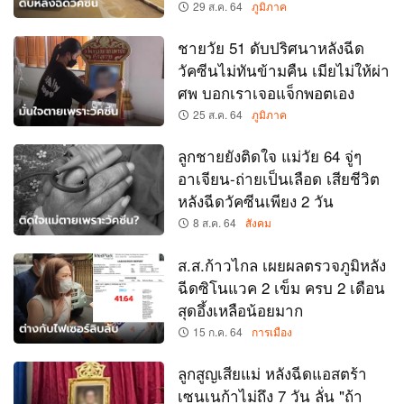
29 ส.ค. 64
ภูมิภาค
ชายวัย 51 ดับปริศนาหลังฉีด
วัคซีนไม่ทันข้ามคืน เมียไม่ให้ผ่า
ศพ บอกเราเจอแจ็กพอตเอง
25 ส.ค. 64
ภูมิภาค
ลูกชายยังติดใจ แม่วัย 64 จู่ๆ
อาเจียน-ถ่ายเป็นเลือด เสียชีวิต
หลังฉีดวัคซีนเพียง 2 วัน
8 ส.ค. 64
สังคม
ส.ส.ก้าวไกล เผยผลตรวจภูมิหลัง
ฉีดซิโนแวค 2 เข็ม ครบ 2 เดือน
สุดอึ้งเหลือน้อยมาก
15 ก.ค. 64
การเมือง
ลูกสูญเสียแม่ หลังฉีดแอสตร้า
เซนเนก้าไม่ถึง 7 วัน ลั่น "ถ้า