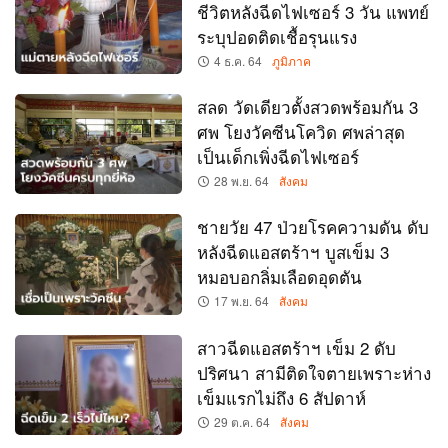
ชีวิตหลังฉีดไฟเซอร์ 3 วัน แพทย์
ระบุปอดติดเชื้อรุนแรง
4 ธ.ค. 64
ภูมิภาค
สลด วัดเดียวตั้งสวดพร้อมกัน 3
ศพ โยงวัคซีนโควิด ศพล่าสุด
เป็นเด็กเพิ่งฉีดไฟเซอร์
28 พ.ย. 64
สังคม
ชายวัย 47 ป่วยโรคความดัน ดับ
หลังฉีดแอสตร้าฯ บูสเข็ม 3
หมอบอกลิ่มเลือดอุดตัน
17 พ.ย. 64
สังคม
สาวฉีดแอสตร้าฯ เข็ม 2 ดับ
ปริศนา สามีติดใจตายเพราะห่าง
เข็มแรกไม่ถึง 6 สัปดาห์
29 ต.ค. 64
สังคม