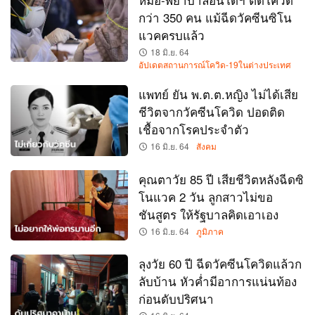
กว่า 350 คน แม้ฉีดวัคซีนซิโน
แวคครบแล้ว
18 มิ.ย. 64
อัปเดตสถานการณ์โควิด-19ในต่างประเทศ
แพทย์ ยัน พ.ต.ต.หญิง ไม่ได้เสีย
ชีวิตจากวัคซีนโควิด ปอดติด
เชื้อจากโรคประจำตัว
16 มิ.ย. 64
สังคม
คุณตาวัย 85 ปี เสียชีวิตหลังฉีดซิ
โนแวค 2 วัน ลูกสาวไม่ขอ
ชันสูตร ให้รัฐบาลคิดเอาเอง
16 มิ.ย. 64
ภูมิภาค
ลุงวัย 60 ปี ฉีดวัคซีนโควิดแล้วก
ลับบ้าน หัวค่ำมีอาการแน่นท้อง
ก่อนดับปริศนา