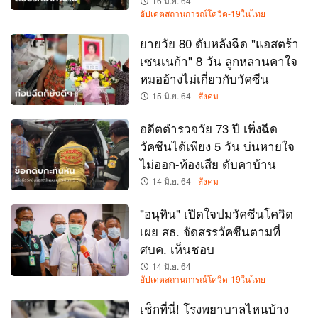
16 มิ.ย. 64
อัปเดตสถานการณ์โควิด-19ในไทย
ยายวัย 80 ดับหลังฉีด "แอสตร้า
เซนเนก้า" 8 วัน ลูกหลานคาใจ
หมออ้างไม่เกี่ยวกับวัคซีน
15 มิ.ย. 64
สังคม
อดีตตำรวจวัย 73 ปี เพิ่งฉีด
วัคซีนได้เพียง 5 วัน บ่นหายใจ
ไม่ออก-ท้องเสีย ดับคาบ้าน
14 มิ.ย. 64
สังคม
"อนุทิน" เปิดใจปมวัคซีนโควิด
เผย สธ. จัดสรรวัคซีนตามที่
ศบค. เห็นชอบ
14 มิ.ย. 64
อัปเดตสถานการณ์โควิด-19ในไทย
เช็กที่นี่! โรงพยาบาลไหนบ้าง