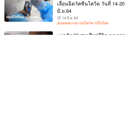
เลื่อนฉีดวัคซีนโควิด วันที่ 14-20
มิ.ย.64
14 มิ.ย. 64
อัปเดตสถานการณ์โควิด-19ในไทย
เฒ่าวัย 83 สูญเสียคู่ชีวิต คุณยาย
วัย 73 ปี เสียชีวิตหลังฉีดวัคซีน
โควิด แค่วันเดียว
14 มิ.ย. 64
อัปเดตสถานการณ์โควิด-19ในไทย
ลูกชายเล่าเป็นวิทยาทาน พ่อฉีด
วัคซีน "แอสตร้าเซนเนก้า" เกิด
อาการชา ขยับตัวไม่ได้ หมดสติ
13 มิ.ย. 64
สังคม
กทม. แจกแจงละเอียดยิบ ได้รับ
วัคซีนแค่ 5 แสนโดส ย้ำไม่ใช่ผู้
ควบคุม-จัดสรรวัคซีน