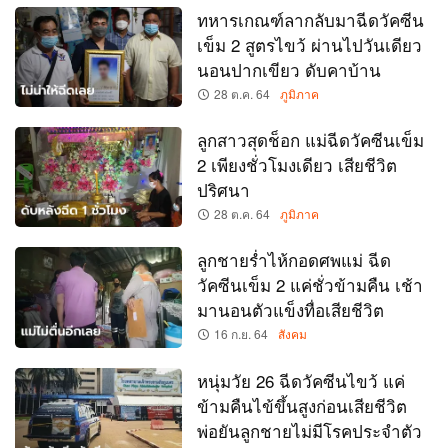
ทหารเกณฑ์ลากลับมาฉีดวัคซีน
เข็ม 2 สูตรไขว้ ผ่านไปวันเดียว
นอนปากเขียว ดับคาบ้าน
28 ต.ค. 64
ภูมิภาค
ลูกสาวสุดช็อก แม่ฉีดวัคซีนเข็ม
2 เพียงชั่วโมงเดียว เสียชีวิต
ปริศนา
28 ต.ค. 64
ภูมิภาค
ลูกชายร่ำไห้กอดศพแม่ ฉีด
วัคซีนเข็ม 2 แค่ชั่วข้ามคืน เช้า
มานอนตัวแข็งทื่อเสียชีวิต
16 ก.ย. 64
สังคม
หนุ่มวัย 26 ฉีดวัคซีนไขว้ แค่
ข้ามคืนไข้ขึ้นสูงก่อนเสียชีวิต
พ่อยันลูกชายไม่มีโรคประจำตัว