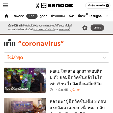
เข้าสู่ระบบสมาชิก
นิยาย
หน้าแรก
เรื่องฮอต
ข่าว
ดูดวง
ข่าวบันเทิง
กีฬา
เศรษฐกิจ
ไลฟ์ส
ข่าว
เว็บไซต์นี้ใช้คุกกี้
เพื่อให้ท่านได้รับประสบการณ์การใช้งานที่ดีที่สุดบน เว็บไซต์
หมวดอื่นๆ
ตกลง
ของเรา โปรดศึกษาเพิ่มเติมที่
นโยบายความเป็นส่วนตัว
และ
นโยบายคุกกี้
แท็ก
coronavirus
coronavirus
ใหม่
ใหม่ล่าสุด
ล่าสุด
พ่อแม่ใจสลาย ลูกสาวสอบติด
ม.ดัง ยอมฉีดวัคซีนกลัวไม่ได้
เข้าเรียน ไม่ถึงเดือนเสียชีวิต
14 มิ.ย. 65
ภูมิภาค
หลานพาปู่ฉีดวัคซีนเข็ม 3 ตอน
แรกลังเล แต่ยอมเชื่อหมอ กลับ