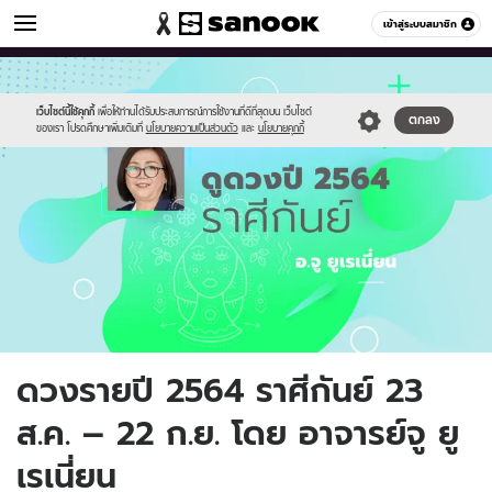
ดูดวง
เข้าสู่ระบบสมาชิก
หมวดอื่นๆ
//s.isanook.com/ho/0/ud/38/194571/horo6.jpg
Sanook
//s.isanook.com/sr/0/images/logo-
600
60
new-
sanook.png
เว็บไซต์นี้ใช้คุกกี้
เพื่อให้ท่านได้รับประสบการณ์การใช้งานที่ดีที่สุดบน เว็บไซต์
ตกลง
ของเรา โปรดศึกษาเพิ่มเติมที่
นโยบายความเป็นส่วนตัว
และ
นโยบายคุกกี้
ดวงรายปี 2564 ราศีกันย์ 23
ส.ค. – 22 ก.ย. โดย อาจารย์จู ยู
เรเนี่ยน