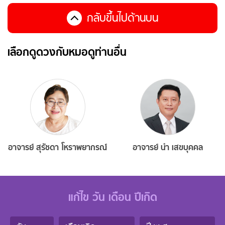
กลับขึ้นไปด้านบน
เลือกดูดวงกับหมอดูท่านอื่น
อาจารย์ สุรัชดา โหราพยากรณ์
อาจารย์ นำ เสขบุคคล
แก้ไข วัน เดือน ปีเกิด