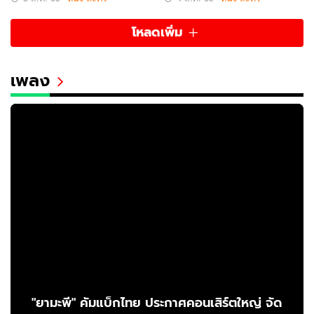
โหลดเพิ่ม
เพลง
"ยามะพี" คัมแบ็กไทย ประกาศคอนเสิร์ตใหญ่ จัด