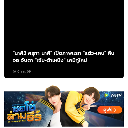
"นาคี3 ครุฑา นาคี" เปิดภาพแรก "แต้ว-เคน" คืน
จอ จับตา "เข้ม-ต้าเหนิง" เคมีคู่ใหม่
6 ส.ค. 69