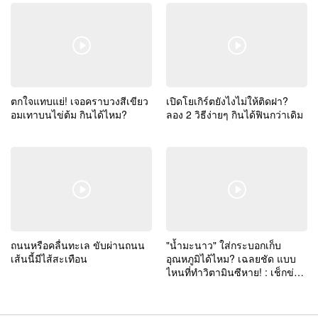
ตกใจแทบแย่! เจอคราบวงสีเขียว
เปิดโยเกิร์ตยังไงไม่ให้ติดฝา?
อมเทาบนไข่ต้ม กินได้ไหม?
ลอง 2 วิธีง่ายๆ กินได้ฟินกว่าเดิม
ถนนหรือคลื่นทะเล ขับผ่านถนน
"น้ำมะนาว" ใส่กระบอกเก็บ
เส้นนี้มีไส้สะเทือน
อุณหภูมิได้ไหม? เฉลยชัด แบบ
ไหนที่ทำวิตามินซีหาย! : เช็กข่าว
ชัวร์