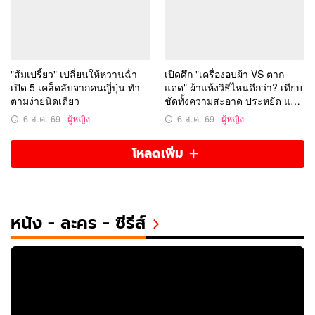
"ส้มเปรี้ยว" เปลี่ยนให้หวานฉ่ำ
เปิดศึก "เครื่องอบผ้า VS ตาก
เปิด 5 เคล็ดลับจากคนญี่ปุ่น ทำ
แดด" ผ้าแห้งวิธีไหนดีกว่า? เทียบ
ตามง่ายนิดเดียว
ชัดทั้งความสะอาด ประหยัด และ
ถนอมผ้า
6 ส.ค. 69
ผู้หญิง
6 ส.ค. 69
ผู้หญิง
โหลดเพิ่ม
หนัง - ละคร - ซีรีส์