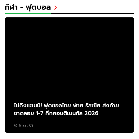
กีฬา - ฟุตบอล
ไม่ถึงแชมป์! ฟุตซอลไทย พ่าย รัสเซีย ส่งท้าย
ขาดลอย 1-7 ศึกคอนติเนนทัล 2026
6 ส.ค. 69