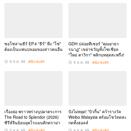
ซอโซ่ล่ามธีร์ EP.4 "ธีร์" หึง "โซ่"
GDH ปล่อยทีเซอร์ "คุณยายว
ต้องเป็นแฟนปลอมของสาวคนอื่น
รนาฏ" เขย่าขวัญทั้งโซเชียล
"ใหม่ ดาวิกา" พลิกบทสุดสะพรึง!
6 ส.ค. 69
หนัง-ละคร
6 ส.ค. 69
หนัง-ละคร
เรื่องย่อ พราวพร่างบุปผาตระการ
ปังไม่หยุด! "บิวกิ้น" คว้ารางวัล
The Road to Splendor (2026)
Weibo Malaysia พร้อมโชว์สดสะ
ซีรีส์จีนย้อนยุคโรแมนติกดราม่า
กดทั้งฮอลล์
5 ส.ค. 69
หนัง-ละคร
4 ส.ค. 69
หนัง-ละคร