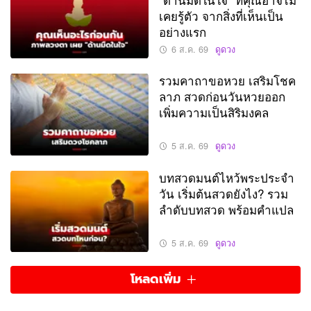
เคยรู้ตัว จากสิ่งที่เห็นเป็น
อย่างแรก
6 ส.ค. 69
ดูดวง
รวมคาถาขอหวย เสริมโชค
ลาภ สวดก่อนวันหวยออก
เพิ่มความเป็นสิริมงคล
5 ส.ค. 69
ดูดวง
บทสวดมนต์ไหว้พระประจำ
วัน เริ่มต้นสวดยังไง? รวม
ลำดับบทสวด พร้อมคำแปล
5 ส.ค. 69
ดูดวง
โหลดเพิ่ม