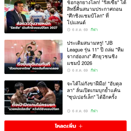
ช็อกลูกยางโลก! "รัสเซีย" ได้
สิทธิ์คืนสนามประกาศถอน
"ศึกชิงแชมป์โลก" ที่
โปแลนด์
6 ส.ค. 69
กีฬา
ประเดิมสนามหรู! "JB
League รุ่น 11" ปี ถล่ม "ทีม
จากฮ่องกง" ศึกยุวชนชิง
แชมป์ 2026
6 ส.ค. 69
กีฬา
จะได้ไม่กังขาฝีมือ! "อับดุล
ลา" ลั่นเปิดเกมบุกย้ำแค้น
"ซุปเปอร์เล็ก" ได้อีกครั้ง
6 ส.ค. 69
กีฬา
โหลดเพิ่ม