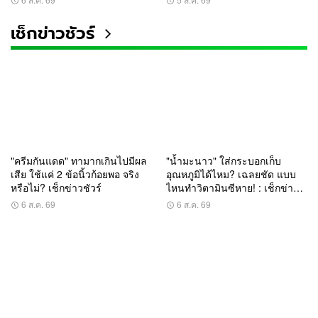
เช็กข่าวชัวร์
"ครีมกันแดด" ทามากเกินไปมีผล
"น้ำมะนาว" ใส่กระบอกเก็บ
เสีย ใช้แค่ 2 ข้อนิ้วก้อยพอ จริง
อุณหภูมิได้ไหม? เฉลยชัด แบบ
หรือไม่? เช็กข่าวชัวร์
ไหนทำวิตามินซีหาย! : เช็กข่าว
ชัวร์
6 ส.ค. 69
6 ส.ค. 69