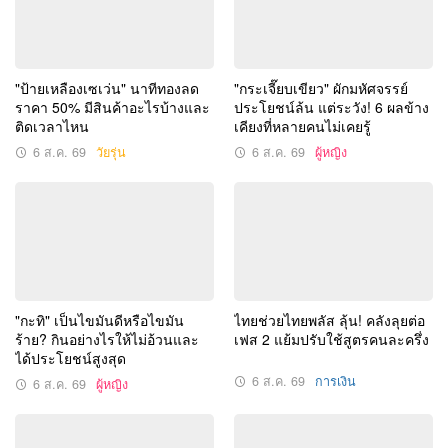
"ป้ายเหลืองเซเว่น" นาทีทองลด
"กระเจี๊ยบเขียว" ผักมหัศจรรย์
ราคา 50% มีสินค้าอะไรบ้างและ
ประโยชน์ล้น แต่ระวัง! 6 ผลข้าง
ติดเวลาไหน
เคียงที่หลายคนไม่เคยรู้
6 ส.ค. 69
วัยรุ่น
6 ส.ค. 69
ผู้หญิง
"กะทิ" เป็นไขมันดีหรือไขมัน
ไทยช่วยไทยพลัส ลุ้น! คลังลุยต่อ
ร้าย? กินอย่างไรให้ไม่อ้วนและ
เฟส 2 แย้มปรับใช้สูตรคนละครึ่ง
ได้ประโยชน์สูงสุด
6 ส.ค. 69
การเงิน
6 ส.ค. 69
ผู้หญิง