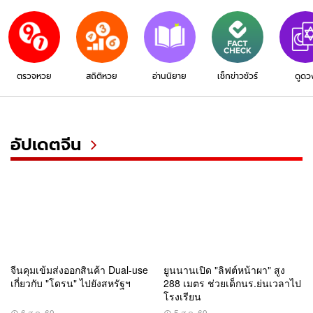
ตรวจหวย
สถิติหวย
อ่านนิยาย
เช็กข่าวชัวร์
ดูดว
อัปเดตจีน
จีนคุมเข้มส่งออกสินค้า Dual-use
ยูนนานเปิด "ลิฟต์หน้าผา" สูง
เกี่ยวกับ "โดรน" ไปยังสหรัฐฯ
288 เมตร ช่วยเด็กนร.ย่นเวลาไป
โรงเรียน
6 ส.ค. 69
5 ส.ค. 69