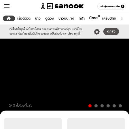
เข้าสู่ระบบสมาชิก
นิยาย
หน้าแรก
เรื่องฮอต
ข่าว
ดูดวง
ข่าวบันเทิง
กีฬา
เศรษฐกิจ
ไลฟ์ส
เว็บไซต์นี้ใช้คุกกี้
เพื่อให้ท่านได้รับประสบการณ์การใช้งานที่ดีที่สุดบน เว็บไซต์
ตกลง
ของเรา โปรดศึกษาเพิ่มเติมที่
นโยบายความเป็นส่วนตัว
และ
นโยบายคุกกี้
เลข
5 ชั่วโมงที่แล้ว
เด็ด
ปฏิทิน
ข่าว
จีน