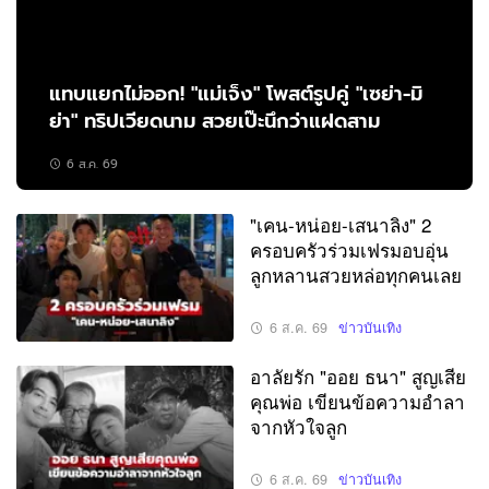
แทบแยกไม่ออก! "แม่เจ็ง" โพสต์รูปคู่ "เซย่า-มิ
ย่า" ทริปเวียดนาม สวยเป๊ะนึกว่าแฝดสาม
6 ส.ค. 69
"เคน-หน่อย-เสนาลิง" 2
ครอบครัวร่วมเฟรมอบอุ่น
ลูกหลานสวยหล่อทุกคนเลย
6 ส.ค. 69
ข่าวบันเทิง
อาลัยรัก "ออย ธนา" สูญเสีย
คุณพ่อ เขียนข้อความอำลา
จากหัวใจลูก
6 ส.ค. 69
ข่าวบันเทิง