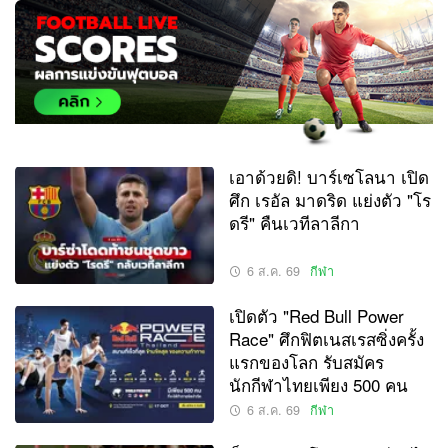
เอาด้วยดิ! บาร์เซโลนา เปิด
ศึก เรอัล มาดริด แย่งตัว "โร
ดรี" คืนเวทีลาลีกา
6 ส.ค. 69
กีฬา
เปิดตัว "Red Bull Power
Race" ศึกฟิตเนสเรสซิ่งครั้ง
แรกของโลก รับสมัคร
นักกีฬาไทยเพียง 500 คน
6 ส.ค. 69
กีฬา