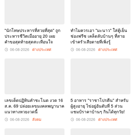
เด่น
ปฏิทิน
ครอบครัว
วัน
ข่าว
นี้
3
"นักโทษประหารที่สวยที่สุด" ถูก
ทำไมควรเอา "มะนาว" ใส่ตู้เย็น
งวด
ประหารชีวิตเมื่ออายุ 20 เผย
ช่องฟรีซ เคล็ดลับบ้านๆ ที่สาย
คำขอสุดท้ายสุดสะเทือนใจ
เข้าครัวเสียดายที่เพิ่งรู้
16/8/69
เซฟ
06-08-2026
ต่างประเทศ
06-08-2026
ต่างประเทศ
ไว้
ก่อน
เกลี้ยง
แผง
เลขเด็ดปฏิทินคำชะโนด งวด 16
5 อาหาร "ราชาโปรตีน" สำหรับ
ส.ค. 69 ปล่อยเลขมงคลพญานาค
ผู้สูงอายุ ไข่อยู่อันดับที่ 5 ส่วน
แนวทางหวยงวดนี้
แชมป์ราคาบ้านๆ กินได้ทุกวัย!
06-08-2026
สังคม
06-08-2026
ต่างประเทศ