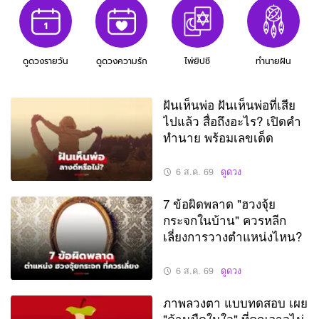
ดูดวงรายวัน
ดูดวงความรัก
ไพ่ยิปซี
ทำนายฝัน
ฝันเห็นพ่อ ฝันเห็นพ่อที่เสีย
ไปแล้ว สื่อถึงอะไร? เปิดคำ
ทำนาย พร้อมเลขเด็ด
6 ส.ค. 69
ดูดวง
7 ข้อผิดพลาด "ฮวงจุ้ย
กระจกในบ้าน" ควรหลีก
เลี่ยงการวางตำแหน่งไหน?
6 ส.ค. 69
ดูดวง
ภาพลวงตา แบบทดสอบ เผย
"ด้านมืดในใจ" ที่คุณอาจไม่