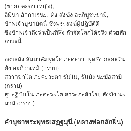
(ชาย) คะตา (หญิง),
อิมินา สักกาเรนะ, ตัง สังฆัง อะภิปูชะยามิ,
ข้าพเจ้าบูชาบัดนี้ ซึ่งพระสงฆ์ผู้ปฏิบัติดี
ซึ่งข้าพเจ้าถึงว่าเป็นที่พึ่ง กำจัดโลกได้จริง ด้วยสัก
การะนี้
อะระหัง สัมมาสัมพุทโธ ภะคะวา, พุทธัง ภะคะวัน
ตัง อะภิวาเทมิ (กราบ)
สวากขาโต ภะคะวะตา ธัมโม, ธัมมัง นะมัสสามิ
(กราบ)
สุปะฏิปันโน ภะคะวะโต สาวะกะสังโฆ, สังฆัง นะ
มามิ (กราบ)
คำบูชาพระพุทธเสฏฐมุนี (หลวงพ่อกลักฝิ่น)