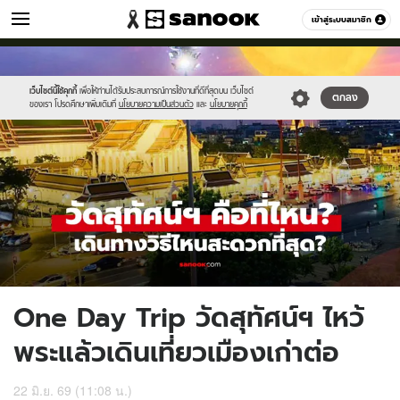
เที่ยว-กิน
เข้าสู่ระบบสมาชิก
หมวดอื่นๆ
//s.isanook.com/tr/0/ud/290/1454066/sut.jpg
Sanook
//s.isanook.com/sr/0/images/logo-
600
60
new-
sanook.png
เว็บไซต์นี้ใช้คุกกี้
เพื่อให้ท่านได้รับประสบการณ์การใช้งานที่ดีที่สุดบน เว็บไซต์
ตกลง
ของเรา โปรดศึกษาเพิ่มเติมที่
นโยบายความเป็นส่วนตัว
และ
นโยบายคุกกี้
One Day Trip วัดสุทัศน์ฯ ไหว้
พระแล้วเดินเที่ยวเมืองเก่าต่อ
22 มิ.ย. 69 (11:08 น.)