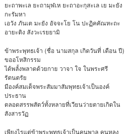
ยะถาพะเล ยะถามุฬเห ยะถาอะกุสะเล เย มะยัง
กะรัมหา
เอวัง ภันเต มะยัง อัจจะโย โน ปะฏิคคัณหะถะ
อายะติง สังวะเรยยามิ
ข้าพระพุทธเจ้า (ชื่อ นามสกุล เกิดวันที่ เดือน ปี)
ขออโหสิกรรม
ได้พลั้งพลาดด้วยกาย วาจา ใจ ในพระศรี
รัตนตรัย
มีองค์สมเด็จพระสัมมาสัมพุทธเจ้าเป็นองค์
ประธาน
ตลอดสรรพสัตว์ทั้งหลายที่เวียนว่ายตายเกิดใน
สังสารวัฏ
เพียงไรแต่ข้าพระพุทธเจ้าเป็นคนพาล คนหลง