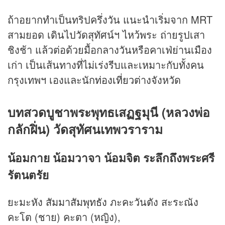
ถ้าอยากทำเป็นทริปครึ่งวัน แนะนำเริ่มจาก MRT
สามยอด เดินไปวัดสุทัศน์ฯ ไหว้พระ ถ่ายรูปเสา
ชิงช้า แล้วต่อด้วยมื้อกลางวันหรือคาเฟ่ย่านเมือง
เก่า เป็นเส้นทางที่ไม่เร่งรีบและเหมาะกับทั้งคน
กรุงเทพฯ เองและนัก
ท่องเที่ยว
ต่างจังหวัด
บทสวดบูชาพระพุทธเสฏฐมุนี (หลวงพ่อ
กลักฝิ่น) วัดสุทัศนเทพวราราม
น้อมกาย น้อมวาจา น้อมจิต ระลึกถึงพระศรี
รัตนตรัย
ยะมะหัง สัมมาสัมพุทธัง ภะคะวันตัง สะระณัง
คะโต (ชาย) คะตา (หญิง),