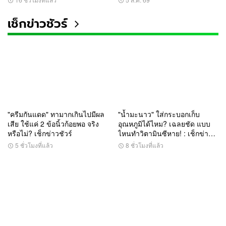
เช็กข่าวชัวร์
"ครีมกันแดด" ทามากเกินไปมีผล
"น้ำมะนาว" ใส่กระบอกเก็บ
เสีย ใช้แค่ 2 ข้อนิ้วก้อยพอ จริง
อุณหภูมิได้ไหม? เฉลยชัด แบบ
หรือไม่? เช็กข่าวชัวร์
ไหนทำวิตามินซีหาย! : เช็กข่าว
ชัวร์
5 ชั่วโมงที่แล้ว
8 ชั่วโมงที่แล้ว