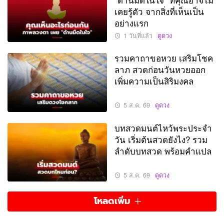
เคยรู้ตัว จากสิ่งที่เห็นเป็น
อย่างแรก
1 วันที่แล้ว
ดูดวง
รวมคาถาขอหวย เสริมโชค
ลาภ สวดก่อนวันหวยออก
เพิ่มความเป็นสิริมงคล
5 ส.ค. 69
ดูดวง
บทสวดมนต์ไหว้พระประจำ
วัน เริ่มต้นสวดยังไง? รวม
ลำดับบทสวด พร้อมคำแปล
5 ส.ค. 69
ดูดวง
โหลดเพิ่ม