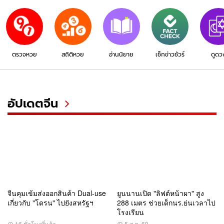
ตรวจหวย
สถิติหวย
อ่านนิยาย
เช็กข่าวชัวร์
ดูดว
อัปเดตจีน
จีนคุมเข้มส่งออกสินค้า Dual-use
ยูนนานเปิด "ลิฟต์หน้าผา" สูง
เกี่ยวกับ "โดรน" ไปยังสหรัฐฯ
288 เมตร ช่วยเด็กนร.ย่นเวลาไป
โรงเรียน
16 ชั่วโมงที่แล้ว
5 ส.ค. 69