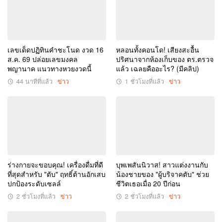
เด่น
ปฏิทิน
ครอบครัว
วัน
ข่าว
นี้
3
เลขเด็ดปฏิทินคำชะโนด งวด 16
หลอนทั้งคอนโด! เสียงสะอื้น
งวด
ส.ค. 69 ปล่อยเลขมงคล
ปริศนาจากห้องเก็บของ ตร.ตรวจ
พญานาค แนวทางหวยงวดนี้
แล้ว เฉลยคืออะไร? (มีคลิป)
16/8/69
เซฟ
44 นาทีที่แล้ว
ข่าว
1 ชั่วโมงที่แล้ว
ข่าว
ไว้
ก่อน
เกลี้ยง
แผง
ร่างกายจะขอบคุณ! เครื่องดื่มที่ดี
บุพเพสันนิวาส! สาวแต่งงานกับ
ที่สุดสำหรับ "ตับ" ฤทธิ์ต้านอักเสบ
น้องชายของ "ผู้บริจาคตับ" ช่วย
ปกป้องระดับเซลล์
ชีวิตเธอเมื่อ 20 ปีก่อน
2 ชั่วโมงที่แล้ว
ข่าว
2 ชั่วโมงที่แล้ว
ข่าว