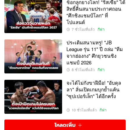
ช็อกลูกยางโลก! "รัสเซีย" ได้
สิทธิ์คืนสนามประกาศถอน
"ศึกชิงแชมป์โลก" ที่
โปแลนด์
7 ชั่วโมงที่แล้ว
กีฬา
ประเดิมสนามหรู! "JB
League รุ่น 11" ปี ถล่ม "ทีม
จากฮ่องกง" ศึกยุวชนชิง
แชมป์ 2026
8 ชั่วโมงที่แล้ว
กีฬา
จะได้ไม่กังขาฝีมือ! "อับดุล
ลา" ลั่นเปิดเกมบุกย้ำแค้น
"ซุปเปอร์เล็ก" ได้อีกครั้ง
10 ชั่วโมงที่แล้ว
กีฬา
โหลดเพิ่ม