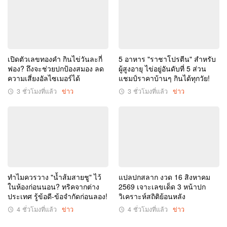
เปิดตัวเลขทองคำ กินไข่วันละกี่
5 อาหาร "ราชาโปรตีน" สำหรับ
ฟอง? ถึงจะช่วยปกป้องสมอง ลด
ผู้สูงอายุ ไข่อยู่อันดับที่ 5 ส่วน
ความเสี่ยงอัลไซเมอร์ได้
แชมป์ราคาบ้านๆ กินได้ทุกวัย!
3 ชั่วโมงที่แล้ว
ข่าว
3 ชั่วโมงที่แล้ว
ข่าว
ทำไมควรวาง "น้ำส้มสายชู" ไว้
แปลปกสลาก งวด 16 สิงหาคม
ในห้องก่อนนอน? ทริคจากต่าง
2569 เจาะเลขเด็ด 3 หน้าปก
ประเทศ รู้ข้อดี-ข้อจำกัดก่อนลอง!
วิเคราะห์สถิติย้อนหลัง
4 ชั่วโมงที่แล้ว
ข่าว
4 ชั่วโมงที่แล้ว
ข่าว