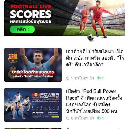
เอาด้วยดิ! บาร์เซโลนา เปิด
ศึก เรอัล มาดริด แย่งตัว "โร
ดรี" คืนเวทีลาลีกา
5 ชั่วโมงที่แล้ว
กีฬา
เปิดตัว "Red Bull Power
Race" ศึกฟิตเนสเรสซิ่งครั้ง
แรกของโลก รับสมัคร
นักกีฬาไทยเพียง 500 คน
6 ชั่วโมงที่แล้ว
กีฬา