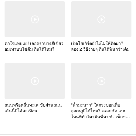
ตกใจแทบแย่! เจอคราบวงสีเขียว
เปิดโยเกิร์ตยังไงไม่ให้ติดฝา?
อมเทาบนไข่ต้ม กินได้ไหม?
ลอง 2 วิธีง่ายๆ กินได้ฟินกว่าเดิม
ถนนหรือคลื่นทะเล ขับผ่านถนน
"น้ำมะนาว" ใส่กระบอกเก็บ
เส้นนี้มีไส้สะเทือน
อุณหภูมิได้ไหม? เฉลยชัด แบบ
ไหนที่ทำวิตามินซีหาย! : เช็กข่าว
ชัวร์