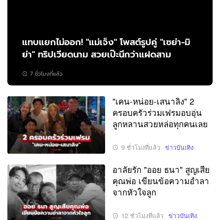
แทบแยกไม่ออก! "แม่เจ็ง" โพสต์รูปคู่ "เซย่า-มิ
ย่า" ทริปเวียดนาม สวยเป๊ะนึกว่าแฝดสาม
7 ชั่วโมงที่แล้ว
"เคน-หน่อย-เสนาลิง" 2
ครอบครัวร่วมเฟรมอบอุ่น
ลูกหลานสวยหล่อทุกคนเลย
9 ชั่วโมงที่แล้ว
ข่าวบันเทิง
อาลัยรัก "ออย ธนา" สูญเสีย
คุณพ่อ เขียนข้อความอำลา
จากหัวใจลูก
12 ชั่วโมงที่แล้ว
ข่าวบันเทิง