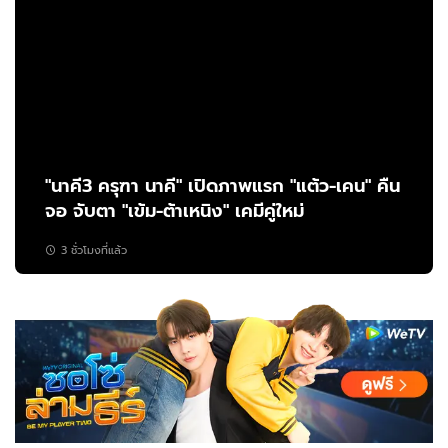
"นาคี3 ครุฑา นาคี" เปิดภาพแรก "แต้ว-เคน" คืน
จอ จับตา "เข้ม-ต้าเหนิง" เคมีคู่ใหม่
3 ชั่วโมงที่แล้ว