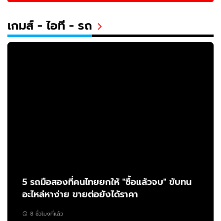
เกมส์ - ไอที - รถ
5 รถมือสองที่คนไทยยกให้ "ซื้อแล้วจบ" ขับทน
อะไหล่หาง่าย ขายต่อยังได้ราคา
8 ชั่วโมงที่แล้ว