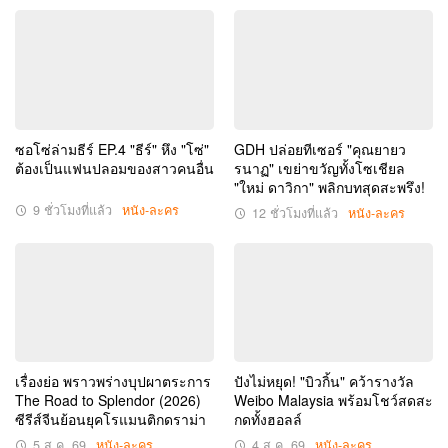
ซอโซ่ล่ามธีร์ EP.4 "ธีร์" หึง "โซ่"
GDH ปล่อยทีเซอร์ "คุณยายว
ต้องเป็นแฟนปลอมของสาวคนอื่น
รนาฏ" เขย่าขวัญทั้งโซเชียล
"ใหม่ ดาวิกา" พลิกบทสุดสะพรึง!
9 ชั่วโมงที่แล้ว
หนัง-ละคร
12 ชั่วโมงที่แล้ว
หนัง-ละคร
เรื่องย่อ พราวพร่างบุปผาตระการ
ปังไม่หยุด! "บิวกิ้น" คว้ารางวัล
The Road to Splendor (2026)
Weibo Malaysia พร้อมโชว์สดสะ
ซีรีส์จีนย้อนยุคโรแมนติกดราม่า
กดทั้งฮอลล์
5 ส.ค. 69
หนัง-ละคร
4 ส.ค. 69
หนัง-ละคร