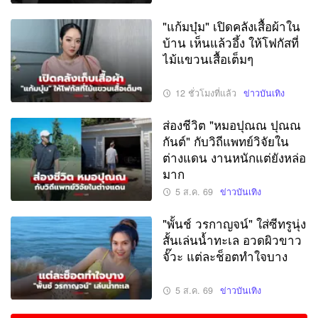
"แก้มบุ๋ม" เปิดคลังเสื้อผ้าใน
บ้าน เห็นแล้วอึ้ง ให้โฟกัสที่
ไม้แขวนเสื้อเต็มๆ
12 ชั่วโมงที่แล้ว
ข่าวบันเทิง
ส่องชีวิต "หมอปุณณ ปุณณ
กันต์" กับวิถีแพทย์วิจัยใน
ต่างแดน งานหนักแต่ยังหล่อ
มาก
5 ส.ค. 69
ข่าวบันเทิง
"พั้นช์ วรกาญจน์" ใส่ซีทรูนุ่ง
สั้นเล่นน้ำทะเล อวดผิวขาว
จั๊วะ แต่ละช็อตทำใจบาง
5 ส.ค. 69
ข่าวบันเทิง