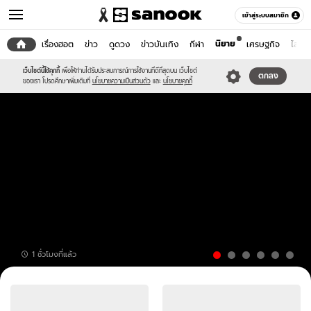
เข้าสู่ระบบสมาชิก
นิยาย
หน้าแรก
เรื่องฮอต
ข่าว
ดูดวง
ข่าวบันเทิง
กีฬา
เศรษฐกิจ
ไลฟ์ส
เว็บไซต์นี้ใช้คุกกี้
เพื่อให้ท่านได้รับประสบการณ์การใช้งานที่ดีที่สุดบน เว็บไซต์
ตกลง
ของเรา โปรดศึกษาเพิ่มเติมที่
นโยบายความเป็นส่วนตัว
และ
นโยบายคุกกี้
เลข
1 ชั่วโมงที่แล้ว
เด็ด
ปฏิทิน
ข่าว
จีน