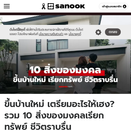
ผู้หญิง
เข้าสู่ระบบสมาชิก
หมวดอื่นๆ
//s.isanook.com/wo/0/ud/54/270001/55292929(39).jpg
Sanook
//s.isanook.com/sr/0/images/logo-
600
60
new-
sanook.png
เว็บไซต์นี้ใช้คุกกี้
เพื่อให้ท่านได้รับประสบการณ์การใช้งานที่ดีที่สุดบน เว็บไซต์
ตกลง
ของเรา โปรดศึกษาเพิ่มเติมที่
นโยบายความเป็นส่วนตัว
และ
นโยบายคุกกี้
ขึ้นบ้านใหม่ เตรียมอะไรให้เฮง?
รวม 10 สิ่งของมงคลเรียก
ทรัพย์ ชีวิตราบรื่น