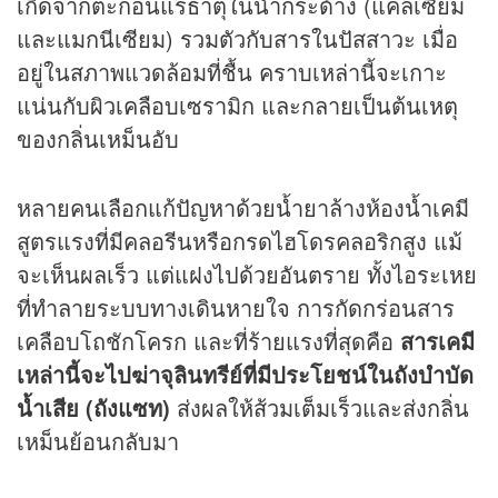
เกิดจากตะกอนแร่ธาตุในน้ำกระด้าง (แคลเซียม
และแมกนีเซียม) รวมตัวกับสารในปัสสาวะ เมื่อ
อยู่ในสภาพแวดล้อมที่ชื้น คราบเหล่านี้จะเกาะ
แน่นกับผิวเคลือบเซรามิก และกลายเป็นต้นเหตุ
ของกลิ่นเหม็นอับ
หลายคนเลือกแก้ปัญหาด้วยน้ำยาล้างห้องน้ำเคมี
สูตรแรงที่มีคลอรีนหรือกรดไฮโดรคลอริกสูง แม้
จะเห็นผลเร็ว แต่แฝงไปด้วยอันตราย ทั้งไอระเหย
ที่ทำลายระบบทางเดินหายใจ การกัดกร่อนสาร
เคลือบโถชักโครก และที่ร้ายแรงที่สุดคือ
สารเคมี
เหล่านี้จะไปฆ่าจุลินทรีย์ที่มีประโยชน์ในถังบำบัด
น้ำเสีย (ถังแซท)
ส่งผลให้ส้วมเต็มเร็วและส่งกลิ่น
เหม็นย้อนกลับมา