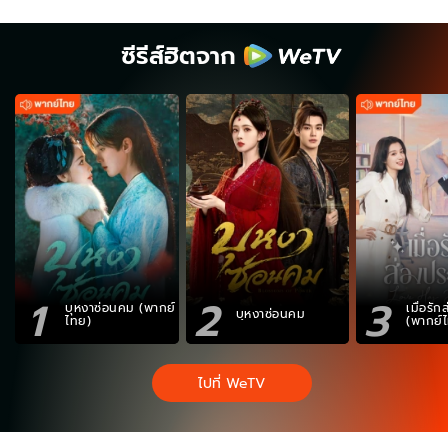
ซีรีส์ฮิตจาก
1
2
3
บุหงาซ่อนคม (พากย์
เมื่อรั
บุหงาซ่อนคม
ไทย)
(พากย์
ไปที่ WeTV