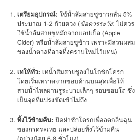
เตรียมอุปกรณ์:
ใช้น้ำส้มสายชูขาวกลั่น 5%
ประมาณ 1-2 ถ้วยตวง (
ข้อควรระวัง:
ไม่ควร
ใช้น้ำส้มสายชูหมักจากแอปเปิ้ล (Apple
Cider) หรือน้ำส้มสายชูข้าว เพราะมีส่วนผสม
ของน้ำตาลที่อาจทิ้งคราบใหม่ไว้แทน)
เทให้ทั่ว:
เทน้ำส้มสายชูลงในโถชักโครก
โดยเริ่มเทราดจากขอบด้านบนสุดเพื่อให้
สายน้ำไหลผ่านรูระบายเล็กๆ รอบขอบโถ ซึ่ง
เป็นจุดที่แปรงขัดเข้าไม่ถึง
ทิ้งไว้ข้ามคืน:
ปิดฝาชักโครกเพื่อลดกลิ่นฉุน
ของกรดระเหย และปล่อยทิ้งไว้ข้ามคืน
(อย่างน้อย 6-8 ชั่วโมง)