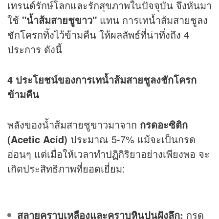
เทรนด์รักษ์โลกและรักสุขภาพในปัจจุบัน จึงหันมา
ใช้
"น้ำส้มสายชูขาว"
แทน การเทน้ำส้มสายชูลง
ชักโครกทิ้งไว้ข้ามคืน ให้ผลลัพธ์ที่น่าทึ่งถึง 4
ประการ ดังนี้
4 ประโยชน์ของการเทน้ำส้มสายชูลงชักโครก
ข้ามคืน
พลังของน้ำส้มสายชูขาวมาจาก
กรดอะซิติก
(Acetic Acid)
ประมาณ 5-7% แม้จะเป็นกรด
อ่อนๆ แต่เมื่อให้เวลาทำปฏิกิริยาอย่างเพียงพอ จะ
เกิดประสิทธิภาพที่ยอดเยี่ยม:
สลายคราบเหลืองและคราบหินปูนฝังลึก:
กรด