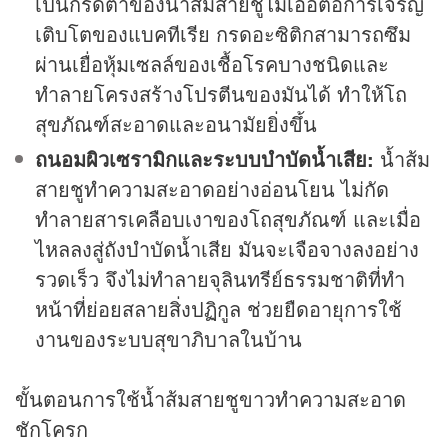
เป็นกรดต่ำของน้ำส้มสายชูไม่เอื้อต่อการเจริญ
เติบโตของแบคทีเรีย กรดอะซิติกสามารถซึม
ผ่านเยื่อหุ้มเซลล์ของเชื้อโรคบางชนิดและ
ทำลายโครงสร้างโปรตีนของมันได้ ทำให้โถ
สุขภัณฑ์สะอาดและอนามัยยิ่งขึ้น
ถนอมผิวเซรามิกและระบบบำบัดน้ำเสีย:
น้ำส้ม
สายชูทำความสะอาดอย่างอ่อนโยน ไม่กัด
ทำลายสารเคลือบเงาของโถสุขภัณฑ์ และเมื่อ
ไหลลงสู่ถังบำบัดน้ำเสีย มันจะเจือจางลงอย่าง
รวดเร็ว จึงไม่ทำลายจุลินทรีย์ธรรมชาติที่ทำ
หน้าที่ย่อยสลายสิ่งปฏิกูล ช่วยยืดอายุการใช้
งานของระบบสุขาภิบาลในบ้าน
ขั้นตอนการใช้น้ำส้มสายชูขาวทำความสะอาด
ชักโครก