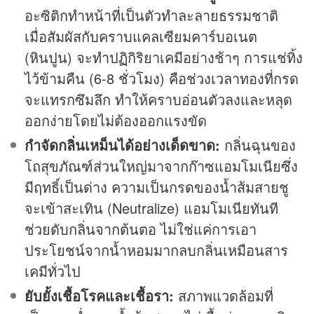
อะซิติกทำหน้าที่เป็นตัวทำละลายธรรมชาติ
เมื่อสัมผัสกับคราบแคลเซียมคาร์บอเนต
(หินปูน) จะทำปฏิกิริยาเคมีอย่างช้าๆ การแช่ทิ้ง
ไว้ข้ามคืน (6-8 ชั่วโมง) คือช่วงเวลาทองที่กรด
จะแทรกซึมลึก ทำให้คราบอ่อนตัวลงและหลุด
ออกง่ายโดยไม่ต้องออกแรงขัด
กำจัดกลิ่นเหม็นได้อย่างเด็ดขาด:
กลิ่นฉุนของ
โถสุขภัณฑ์ส่วนใหญ่มาจากก๊าซแอมโมเนียซึ่ง
มีฤทธิ์เป็นด่าง ความเป็นกรดของน้ำส้มสายชู
จะเข้าสะเทิน (Neutralize) แอมโมเนียทันที
ช่วยดับกลิ่นจากต้นตอ ไม่ใช่แค่การเอา
ประโยชน์จากน้ำหอมมากลบกลิ่นเหมือนสาร
เคมีทั่วไป
ยับยั้งเชื้อโรคและเชื้อรา:
สภาพแวดล้อมที่