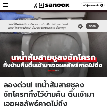
ผู้หญิง
เข้าสู่ระบบสมาชิก
หมวดอื่นๆ
//s.isanook.com/wo/0/ud/53/269989/45.jpg
Sanook
//s.isanook.com/sr/0/images/logo-
600
60
new-
sanook.png
เว็บไซต์นี้ใช้คุกกี้
เพื่อให้ท่านได้รับประสบการณ์การใช้งานที่ดีที่สุดบน เว็บไซต์
ตกลง
ของเรา โปรดศึกษาเพิ่มเติมที่
นโยบายความเป็นส่วนตัว
และ
นโยบายคุกกี้
ลองด่วน! เทน้ำส้มสายชูลง
ชักโครกทิ้งไว้ข้ามคืน ตื่นเช้ามา
เจอผลลัพธ์คาดไม่ถึง