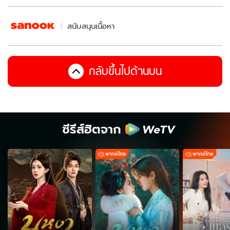
สนับสนุนเนื้อหา
กลับขึ้นไปด้านบน
ซีรีส์ฮิตจาก