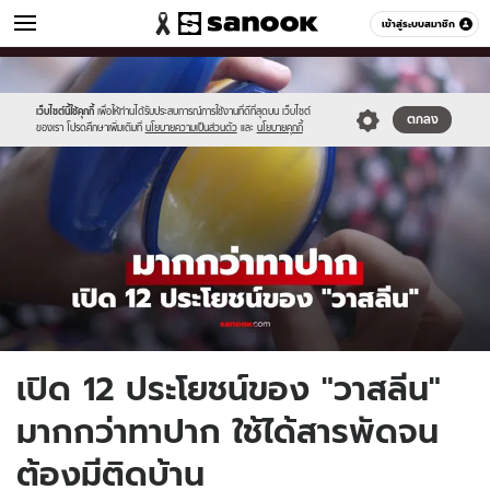
ผู้หญิง
เข้าสู่ระบบสมาชิก
หมวดอื่นๆ
//s.isanook.com/wo/0/ud/53/269901/new-
Sanook
//s.isanook.com/sr/0/images/logo-
600
60
thumbnail1200x720-
new-
v2(5).jpg
sanook.png
เว็บไซต์นี้ใช้คุกกี้
เพื่อให้ท่านได้รับประสบการณ์การใช้งานที่ดีที่สุดบน เว็บไซต์
ตกลง
ของเรา โปรดศึกษาเพิ่มเติมที่
นโยบายความเป็นส่วนตัว
และ
นโยบายคุกกี้
เปิด 12 ประโยชน์ของ "วาสลีน"
มากกว่าทาปาก ใช้ได้สารพัดจน
ต้องมีติดบ้าน