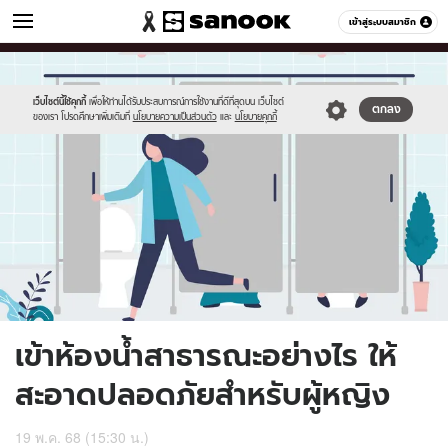
ผู้หญิง
เข้าสู่ระบบสมาชิก
หมวดอื่นๆ
//s.isanook.com/wo/0/ud/51/258977/public_restroom.jpg
Sanook
//s.isanook.com/sr/0/images/logo-
600
60
new-
sanook.png
เว็บไซต์นี้ใช้คุกกี้
เพื่อให้ท่านได้รับประสบการณ์การใช้งานที่ดีที่สุดบน เว็บไซต์
ตกลง
ของเรา โปรดศึกษาเพิ่มเติมที่
นโยบายความเป็นส่วนตัว
และ
นโยบายคุกกี้
เข้าห้องน้ำสาธารณะอย่างไร ให้
สะอาดปลอดภัยสำหรับผู้หญิง
19 พ.ค. 68 (15:30 น.)