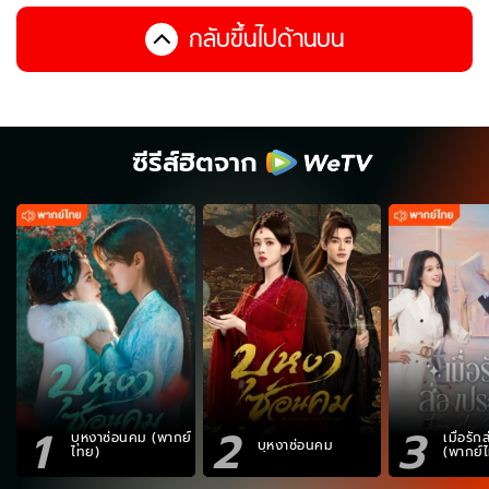
กลับขึ้นไปด้านบน
ซีรีส์ฮิตจาก
1
2
3
บุหงาซ่อนคม (พากย์
เมื่อรั
บุหงาซ่อนคม
ไทย)
(พากย์