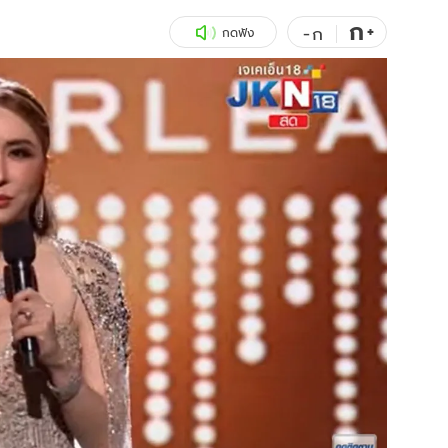
ก
สุขภาพ
+
ดูทีวี
-
ก
กดฟัง
เที่ยว-กิน
WeTV
Tasteful Thailand
Exclusive
Sanook Choice
นิยาย
ยลได้ที่
ร่วมงานกับเ