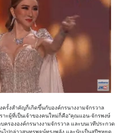
ลงครั้งสำคัญก็เกิดขึ้นกับองค์กรนางงามจักรวาล
าะผู้ที่เป็นเจ้าของคนใหม่ก็คือ"คุณแอน-จักรพงษ์
อบครององค์กรนางงามจักรวาล และบนเวทีประกวด
็ขึ้นไปกล่าวสุนทรพจน์ทรงพลัง และนับเป็นสปีชหยุด