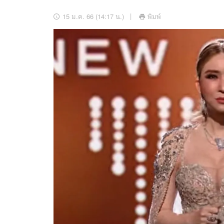
อัปเดตจีน
15 ม.ค. 66 (14:17 น.)
พิมพ์
เช็กข่าวชัวร์
ติดตามสนุกโซเชี
ดาวน์โหลดสนุกแอปฟรี
สงวนลิขสิทธิ์ ©
2569
บริษัท อิมเมจ ฟิวเจอร์ (ประเทศไทย) จำกัด