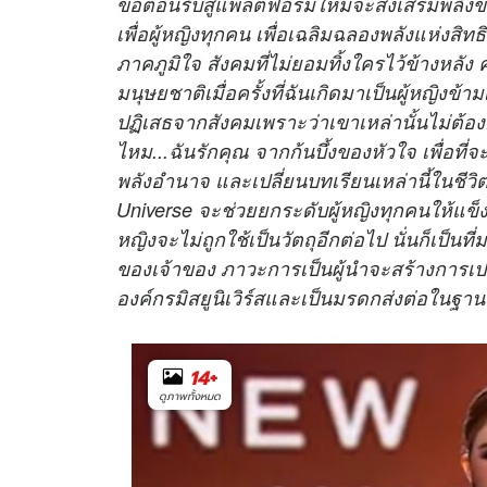
ขอต้อนรับสู่แพลตฟอร์มใหม่จะส่งเสริมพลังขอ
เพื่อผู้หญิงทุกคน เพื่อเฉลิมฉลองพลังแห่ง
ภาคภูมิใจ สังคมที่ไม่ยอมทิ้งใครไว้ข้างห
มนุษยชาติเมื่อครั้งที่ฉันเกิดมาเป็นผู้หญิงข้
ปฏิเสธจากสังคมเพราะว่าเขาเหล่านั้นไม่ต้
ไหม...ฉันรักคุณ จากก้นบึ้งของหัวใจ เพื่อที
พลังอำนาจ และเปลี่ยนบทเรียนเหล่านี้ในชีว
Universe จะช่วยยกระดับผู้หญิงทุกคนให้แข็
หญิงจะไม่ถูกใช้เป็นวัตถุอีกต่อไป นั่นก็เป็
ของเจ้าของ ภาวะการเป็นผู้นำจะสร้างการเปลี่
องค์กรมิสยูนิเวิร์สและเป็นมรดกส่งต่อในฐา
14
+
ดูภาพทั้งหมด