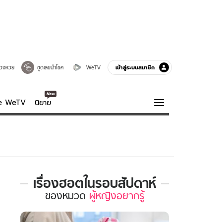
เข้าสู่ระบบสมาชิก
วจหวย
ขูดเลขนำโชค
WeTV
ve WeTV
นิยาย
รบรส
ความรู้รอบตัว
ฮาวทู
กูรู-รอบรู้
เรื่องฮอตในรอบสัปดาห์
เรื่อง
ของ
หมวด
ผู้หญิงอยากรู้
ฮอต
ใน
รอบ