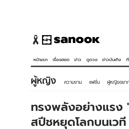
หน้าแรก
เรื่องฮอต
ข่าว
ดูดวง
ข่าวบันเทิง
ก
ผู้หญิง
ข่าว
ดูดวง - 
ความงาม
แฟชั่น
ผู้หญิงอยากร
เรื่องฮอต
ดูดวง
ข่าว
หวยไทย
ทรงพลังอย่างแรง "
ข่าวบันเทิง
สถิติหวยไท
สปีชหยุดโลกบนเวท
ข่าวกีฬา
หวยลาว
ข่าวเศรษฐกิจ