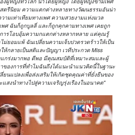
งผู้หญิงทั่วโลก นำโดยผู้หญิง โดยผู้หญิงข้ามเพศ
u
สิทธิสตรีนิยม ความแตกต่างหลายทางวัฒนธรรมอันน่า
t
ลัง ความเท่าเทียมทางเพศ ความสวยงามแห่งมวล
e
ามเพศ ฉันก็ถูกบูลลี่ และก็ถูกคุกคามทางเพศ เคยถูก
องการโอบอุ้มความกแตกต่างหลากหลาย แต่คุณรู้
่จะไม่ยอมแพ้ ฉันเปลี่ยนความเจ็บปวดรวดร้าวให้เป็น
ิตให้กลายเป็นสติและปัญญา เวทีประกวด Miss
งแกร่งมากพอ ดีพอ มีคุณสมบัติที่เหมาะสมและผู้
นที่มาของการที่ทำไมฉันถึงได้แนะนำแนวคิดนี้ในฐานะ
ยนแปลงเพื่อส่งเสริมให้เกิดชุดคุณค่าที่ยั่งยืนของ
นะแสงนำทางไปสู่ความเจริญรุ่งเรืองในอนาคต"