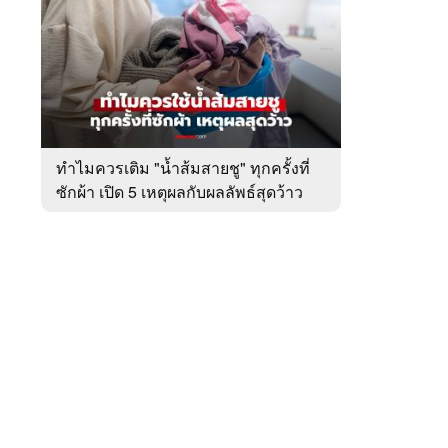
สัปดาห์
ของ
หมวด
ผู้
 WeTV
หญิง
อยาก
รู้
ทำไมควรเติม "น้ำส้มสายชู" ทุกครั้งที่
ซักผ้า เปิด 5 เหตุผลกับผลลัพธ์สุดว้าว
ติดต่อโฆษณา
tencentthbd
sales@tencent.co.th
รา
ร้องเรียนเนื้อหาไม่เหมาะสม
แนะนำติชม แจ้งปัญหาการใช้งาน