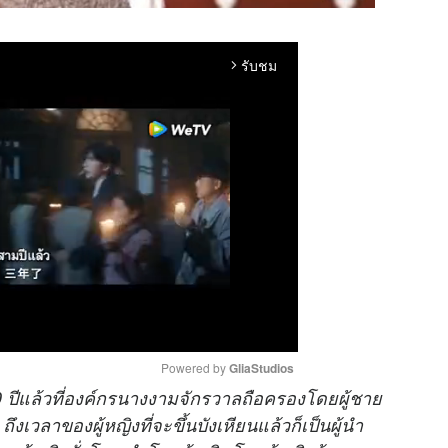
รับชม
arrow_forward_ios
Powered by 
GliaStudios
0 ปีแล้วที่องค์กรนางงามจักรวาลถือครองโดยผู้ชาย
ึงเวลาของผู้หญิงที่จะขึ้นบังเหียนแล้วก็เป็นผู้นำ
M