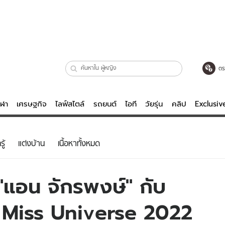
ตร
ีฬา
เศรษฐกิจ
ไลฟ์สไตล์
รถยนต์
ไอที
วัยรุ่น
คลิป
Exclusi
ตรวจหวย
ไลฟ์สไตล์
บันเทิงค
ู้
แต่งบ้าน
เนื้อหาทั้งหมด
ผู้หญิง
หนัง-ละคร
ผู้ชาย
เพลง
แอน จักรพงษ์" กับ
ย
วัยรุ่น
เกมส์
ี Miss Universe 2022
ไอที
คลิป
รถยนต์
พอดแคสต์