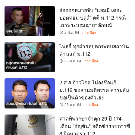
จ่อออกหมายจับ "แอมมี่ เดอะ
บอตทอม บลูส์" คดี ม.112 กรณี
เผาพระบรมฉายาลักษณ์
2 มี.ค. 64
การเมือง
โพลจี้ ทุกฝ่ายหยุดกระทบสถาบัน
ค้านแก้ ม.112
30 ม.ค. 64
การเมือง
2 ส.ส.ก้าวไกล ไม่ลงชื่อแก้
ม.112 ขอสวนมติพรรค คารมลั่น
ขอเป็นตัวของตัวเอง
28 ม.ค. 64
การเมือง
ศาลพิพากษาจำคุก 29 ปี 174
เดือน "อัญชัน" อดีตข้าราชการซี
8 ผิดมาตรา 112