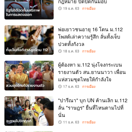
กฎหมาย ปัดปิดกั้นม็อบ
19 ธ.ค. 63
การเมือง
พ่อเยาวชนอายุ 16 โดน ม.112
โพสต์เล่าความรู้สึก ลั่นทั้งเจ็บ
ปวดทั้งกังวล
18 ธ.ค. 63
การเมือง
ผู้ต้องหา ม.112 นุ่งโจงกระเบน
รายงานตัว สน.ยานนาวา เพื่อน
แห่สวมชุดไทยให้กำลังใจ
17 ธ.ค. 63
การเมือง
"ปารีณา" บุก UN ค้านเลิก ม.112
ลั่น "ราษฎร" ยื่นที่ไหนตามไปที่
นั่น
11 ธ.ค. 63
การเมือง