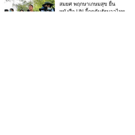
สมยศ พฤกษาเกษมสุข ยื่น
หนังสือ UN จี้กดดันรัฐบาลไทย
ยกเลิก ม.112
10 ธ.ค. 63
การเมือง
บช.น.เตรียมตั้งคณะกรรมการ
พิจารณาคดี ม.112 เผย
"เพนกวิน" เข้าข่ายความผิด
24 พ.ย. 63
การเมือง
ปารีณา แจ้ง ม.112 ครูใหญ่
อรรถพล แนวร่วมราษฎร พร้อม
โพสต์รูปโรงพักยืนยันว่าไปจริง
23 พ.ย. 63
การเมือง
สาวแชะรูปป้ายประท้วง ปัดหมิ่น
เบื้องสูง ยันสื่อถึงรัฐบาล ลั่นขอ
ใช้สิทธิ์ฟ้องกลับคนบิดเบือน
18 ธ.ค. 62
การเมือง