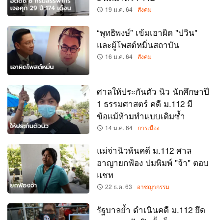
19 ม.ค. 64
สังคม
“พุทธิพงษ์” เข้มเอาผิด "ปวิน"
และผู้โพสต์หมิ่นสถาบัน
16 ม.ค. 64
สังคม
ศาลให้ประกันตัว นิว นักศึกษาปี
1 ธรรมศาสตร์ คดี ม.112 มี
ข้อแม้ห้ามทำแบบเดิมซ้ำ
14 ม.ค. 64
การเมือง
แม่จ่านิวพ้นคดี ม.112 ศาล
อาญายกฟ้อง ปมพิมพ์ "จ้า" ตอบ
แชท
22 ธ.ค. 63
อาชญากรรม
รัฐบาลย้ำ ดำเนินคดี ม.112 ยึด