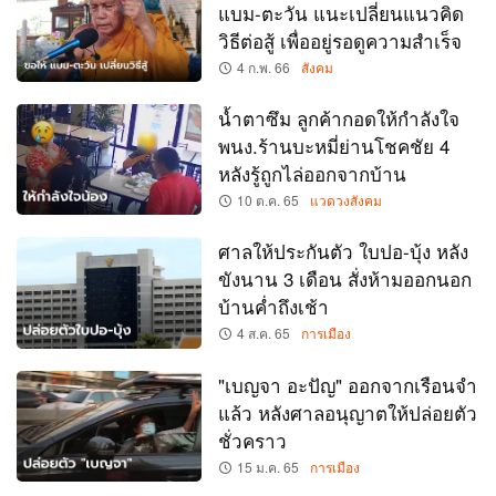
แบม-ตะวัน แนะเปลี่ยนแนวคิด
วิธีต่อสู้ เพื่ออยู่รอดูความสำเร็จ
4 ก.พ. 66
สังคม
น้ำตาซึม ลูกค้ากอดให้กำลังใจ
พนง.ร้านบะหมี่ย่านโชคชัย 4
หลังรู้ถูกไล่ออกจากบ้าน
10 ต.ค. 65
แวดวงสังคม
ศาลให้ประกันตัว ใบปอ-บุ้ง หลัง
ขังนาน 3 เดือน สั่งห้ามออกนอก
บ้านค่ำถึงเช้า
4 ส.ค. 65
การเมือง
"เบญจา อะปัญ" ออกจากเรือนจำ
แล้ว หลังศาลอนุญาตให้ปล่อยตัว
ชั่วคราว
15 ม.ค. 65
การเมือง