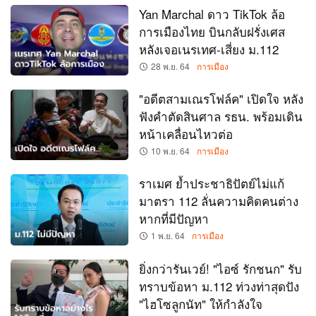
Yan Marchal ดาว TikTok ล้อ
การเมืองไทย บินกลับฝรั่งเศส
หลังเจอเนรเทศ-เสี่ยง ม.112
28 พ.ย. 64
การเมือง
"อดีตสามเณรโฟล์ค" เปิดใจ หลัง
ฟังคำตัดสินศาล รธน. พร้อมเดิน
หน้าเคลื่อนไหวต่อ
10 พ.ย. 64
การเมือง
ราเมศ ย้ำประชาธิปัตย์ไม่แก้
มาตรา 112 ลั่นความคิดคนต่าง
หากที่มีปัญหา
1 พ.ย. 64
การเมือง
ยิ่งกว่ารันเวย์! "ไอซ์ รักชนก" รับ
ทราบข้อหา ม.112 ท่วงท่าสุดปัง
"ไฮโซลูกนัท" ให้กำลังใจ