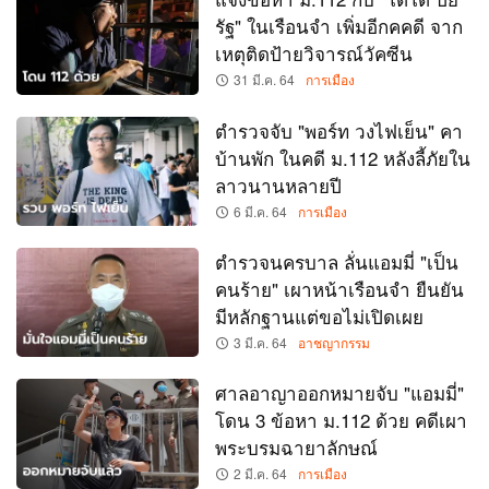
รัฐ" ในเรือนจำ เพิ่มอีกคคดี จาก
เหตุติดป้ายวิจารณ์วัคซีน
31 มี.ค. 64
การเมือง
ตำรวจจับ "พอร์ท วงไฟเย็น" คา
บ้านพัก ในคดี ม.112 หลังลี้ภัยใน
ลาวนานหลายปี
6 มี.ค. 64
การเมือง
ตำรวจนครบาล ลั่นแอมมี่ "เป็น
คนร้าย" เผาหน้าเรือนจำ ยืนยัน
มีหลักฐานแต่ขอไม่เปิดเผย
3 มี.ค. 64
อาชญากรรม
ศาลอาญาออกหมายจับ "แอมมี่"
โดน 3 ข้อหา ม.112 ด้วย คดีเผา
พระบรมฉายาลักษณ์
2 มี.ค. 64
การเมือง