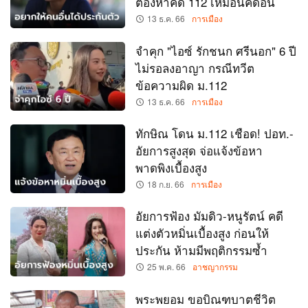
ต้องหาคดี 112 เหมือนคดีอื่น
13 ธ.ค. 66
การเมือง
จำคุก "ไอซ์ รักชนก ศรีนอก" 6 ปี
ไม่รอลงอาญา กรณีทวีต
ข้อความผิด ม.112
13 ธ.ค. 66
การเมือง
ทักษิณ โดน ม.112 เชือด! ปอท.-
อัยการสูงสุด จ่อแจ้งข้อหา
พาดพิงเบื้องสูง
18 ก.ย. 66
การเมือง
อัยการฟ้อง มัมดิว-หนูรัตน์ คดี
แต่งตัวหมิ่นเบื้องสูง ก่อนให้
ประกัน ห้ามมีพฤติกรรมซ้ำ
25 พ.ค. 66
อาชญากรรม
พระพยอม ขอบิณฑบาตชีวิต