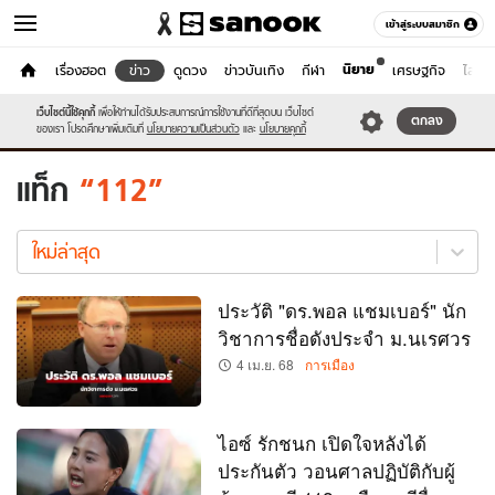
เข้าสู่ระบบสมาชิก
นิยาย
หน้าแรก
เรื่องฮอต
ข่าว
ดูดวง
ข่าวบันเทิง
กีฬา
เศรษฐกิจ
ไลฟ์ส
ข่าว
เว็บไซต์นี้ใช้คุกกี้
เพื่อให้ท่านได้รับประสบการณ์การใช้งานที่ดีที่สุดบน เว็บไซต์
หมวดอื่นๆ
ตกลง
ของเรา โปรดศึกษาเพิ่มเติมที่
นโยบายความเป็นส่วนตัว
และ
นโยบายคุกกี้
แท็ก
112
112
ใหม่
ใหม่ล่าสุด
ล่าสุด
ประวัติ "ดร.พอล แชมเบอร์" นัก
วิชาการชื่อดังประจำ ม.นเรศวร
4 เม.ย. 68
การเมือง
ไอซ์ รักชนก เปิดใจหลังได้
ประกันตัว วอนศาลปฏิบัติกับผู้