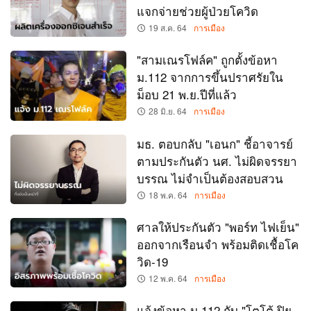
แจกจ่ายช่วยผู้ป่วยโควิด
19 ส.ค. 64
การเมือง
"สามเณรโฟล์ค" ถูกตั้งข้อหา
ม.112 จากการขึ้นปราศรัยใน
ม็อบ 21 พ.ย.ปีที่แล้ว
28 มิ.ย. 64
การเมือง
มธ. ตอบกลับ "เอนก" ชี้อาจารย์
ตามประกันตัว นศ. ไม่ผิดจรรยา
บรรณ ไม่จำเป็นต้องสอบสวน
18 พ.ค. 64
การเมือง
ศาลให้ประกันตัว "พอร์ท ไฟเย็น"
ออกจากเรือนจำ พร้อมติดเชื้อโค
วิด-19
12 พ.ค. 64
การเมือง
แจ้งข้อหา ม.112 กับ "โตโต้ ปิย