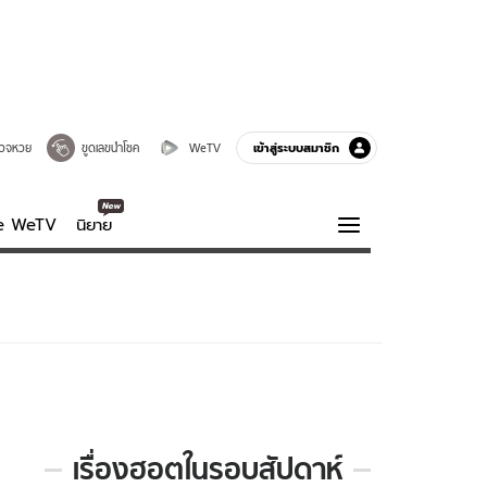
เข้าสู่ระบบสมาชิก
วจหวย
ขูดเลขนำโชค
WeTV
ve WeTV
นิยาย
รบรส
ความรู้รอบตัว
ฮาวทู
กูรู-รอบรู้
เรื่องฮอตในรอบสัปดาห์
เรื่อง