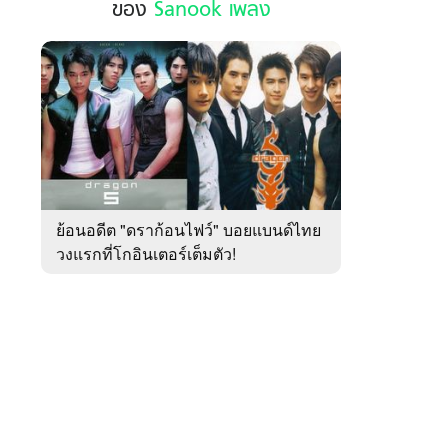
ของ
Sanook เพลง
ฮอต
ใน
รอบ
สัปดาห์
 WeTV
ของ
Sanook
เพลง
ติดต่อโฆษณา
ย้อนอดีต "ดราก้อนไฟว์" บอยแบนด์ไทย
tencentthbd
sales@tencent.co.th
วงแรกที่โกอินเตอร์เต็มตัว!
รา
ร้องเรียนเนื้อหาไม่เหมาะสม
แนะนำติชม แจ้งปัญหาการใช้งาน