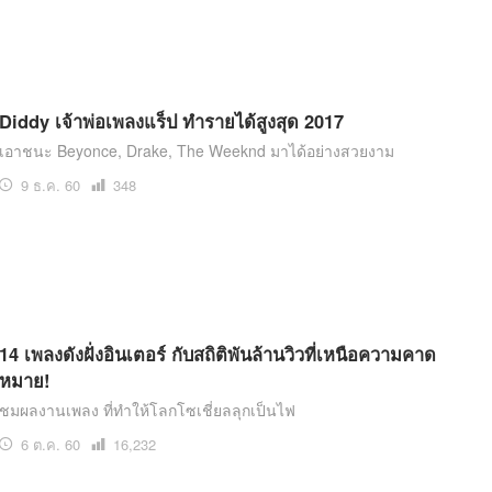
Diddy เจ้าพ่อเพลงแร็ป ทำรายได้สูงสุด 2017
เอาชนะ Beyonce, Drake, The Weeknd มาได้อย่างสวยงาม
9 ธ.ค. 60
เปิด
348
อ่าน
14 เพลงดังฝั่งอินเตอร์ กับสถิติพันล้านวิวที่เหนือความคาด
หมาย!
ชมผลงานเพลง ที่ทำให้โลกโซเชี่ยลลุกเป็นไฟ
6 ต.ค. 60
เปิด
16,232
อ่าน