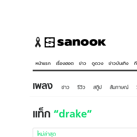
หน้าแรก
เรื่องฮอต
ข่าว
ดูดวง
ข่าวบันเทิง
ก
เพลง
ข่าว
ดูดวง - 
ข่าว
รีวิว
สกู๊ป
สัมภาษณ์
เรื่องฮอต
ดูดวง
ข่าว
หวยไทย
แท็ก
drake
ข่าวบันเทิง
สถิติหวยไท
drake
ข่าวกีฬา
หวยลาว
ใหม่
ใหม่ล่าสุด
ข่าวเศรษฐกิจ