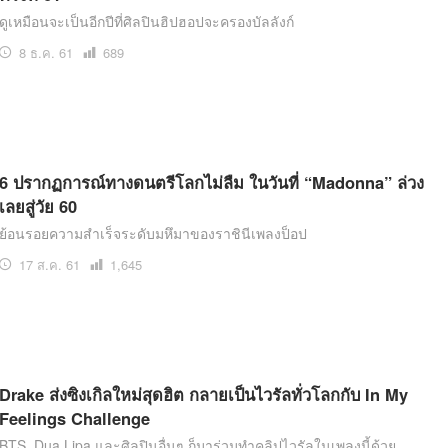
ดูเหมือนจะเป็นอีกปีที่ศิลปินฮิปฮอปจะครองบัลลังก์
8 ธ.ค. 61
เปิด
689
อ่าน
6 ปรากฏการณ์ทางดนตรีโลกไม่ลืม ในวันที่ “Madonna” ล่วง
เลยสู่วัย 60
ย้อนรอยความสำเร็จระดับมหึมาของราชินีเพลงป็อป
17 ส.ค. 61
เปิด
1,645
อ่าน
Drake ส่งซิงเกิลใหม่สุดฮิต กลายเป็นไวรัลทั่วโลกกับ In My
Feelings Challenge
BTS, Dua Lipa และศิลปินอื่นๆ ก็มาร่วมทำคลิปไวรัลในเพลงนี้ด้วย