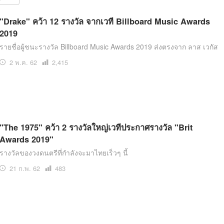
สุขภาพ
ดูทีวี
"Drake" คว้า 12 รางวัล จากเวที Billboard Music Awards
2019
เที่ยว-กิน
WeTV
รายชื่อผู้ชนะรางวัล Billboard Music Awards 2019 ส่งตรงจาก ลาส เวกัส
Tasteful Thailand
Exclusive
2 พ.ค. 62
เปิด
2,415
Sanook Choice
นิยาย
อ่าน
ยลได้ที่
"The 1975" คว้า 2 รางวัลใหญ่เวทีประกาศรางวัล "Brit
Awards 2019"
ร่วมงานกับเ
รางวัลของวงดนตรีที่กำลังจะมาไทยเร็วๆ นี้
21 ก.พ. 62
เปิด
483
อ่าน