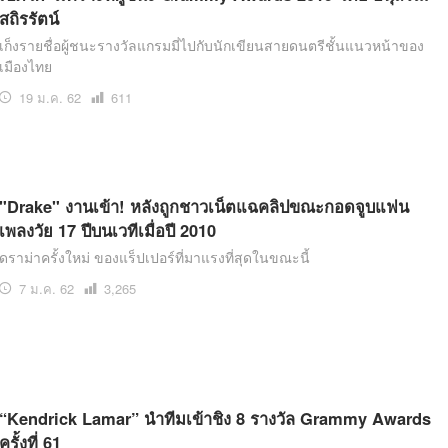
สถิรรัตน์
เก็งรายชื่อผู้ชนะรางวัลแกรมมี่ไปกับนักเขียนสายดนตรีชั้นแนวหน้าของ
เมืองไทย
19 ม.ค. 62
เปิด
611
อ่าน
"Drake" งานเข้า! หลังถูกชาวเน็ตแฉคลิปขณะกอดจูบแฟน
เพลงวัย 17 ปีบนเวทีเมื่อปี 2010
ดราม่าครั้งใหม่ ของแร็ปเปอร์ที่มาแรงที่สุดในขณะนี้
7 ม.ค. 62
เปิด
3,265
อ่าน
“Kendrick Lamar” นำทีมเข้าชิง 8 รางวัล Grammy Awards
ครั้งที่ 61