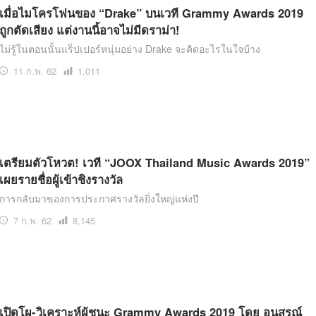
เมื่อไมโครโฟนของ “Drake” บนเวที Grammy Awards 2019
ถูกตัดเสียง แต่งานนี้อาจไม่มีดราม่า!
ไม่รู้ในตอนนั้นแร็ปเปอร์หนุ่มอย่าง Drake จะคิดอะไรในใจบ้าง
11 ก.พ. 62
เปิด
1,011
อ่าน
เตรียมตัวโหวต! เวที “JOOX Thailand Music Awards 2019”
เผยรายชื่อผู้เข้าชิงรางวัล
การกลับมาของการประกาศรางวัลยิ่งใหญ่แห่งปี
7 ก.พ. 62
เปิด
8,145
อ่าน
เปิดโผ-วิเคราะห์ผู้ชนะ Grammy Awards 2019 โดย อนุสรณ์