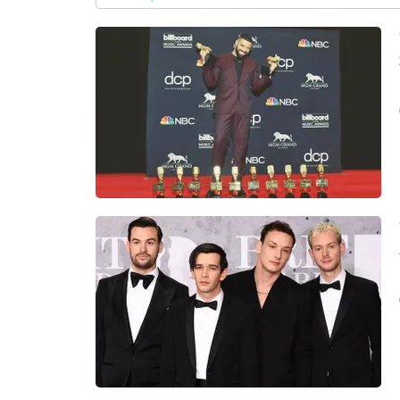
ล่าสุด
อัปเดตจีน
เช็กข่าวชัวร์
ติดตามสนุกโซเชี
ดาวน์โหลดสนุกแอปฟรี
สงวนลิขสิทธิ์ ©
2569
บริษัท อิมเมจ ฟิวเจอร์ (ประเทศไทย) จำกัด