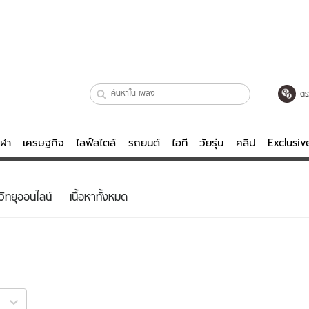
ตร
ีฬา
เศรษฐกิจ
ไลฟ์สไตล์
รถยนต์
ไอที
วัยรุ่น
คลิป
Exclusi
ตรวจหวย
ไลฟ์สไตล์
บันเทิงค
วิทยุออนไลน์
เนื้อหาทั้งหมด
ผู้หญิง
หนัง-ละคร
ผู้ชาย
เพลง
ย
วัยรุ่น
เกมส์
ไอที
คลิป
รถยนต์
พอดแคสต์