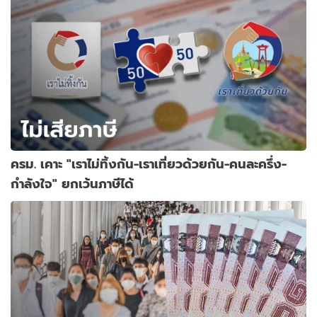
ครม. เคาะ "เราไม่ทิ้งกัน-เราเที่ยวด้วยกัน-คนละครึ่ง-
กำลังใจ" ยกเว้นภาษีได้