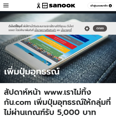
เศรษฐกิจ
เข้าสู่ระบบสมาชิก
หมวดอื่นๆ
//s.isanook.com/mn/0/ud/150/752431/coming.jpg
Sanook
//s.isanook.com/sr/0/images/logo-
600
60
new-
sanook.png
เว็บไซต์นี้ใช้คุกกี้
เพื่อให้ท่านได้รับประสบการณ์การใช้งานที่ดีที่สุดบน เว็บไซต์
ตกลง
ของเรา โปรดศึกษาเพิ่มเติมที่
นโยบายความเป็นส่วนตัว
และ
นโยบายคุกกี้
สัปดาห์หน้า www.เราไม่ทิ้ง
กัน.com เพิ่มปุ่มอุทธรณ์ให้กลุ่มที่
ไม่ผ่านเกณฑ์รับ 5,000 บาท