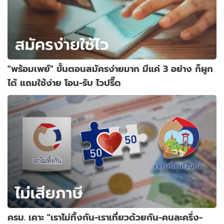
"พร้อมเพย์" ขั้นตอนสมัครง่ายมาก มีแค่ 3 อย่าง ก็ผูก
ได้ แถมใช้ง่าย โอน-รับ ไวปรื๊ด
ครม. เคาะ "เราไม่ทิ้งกัน-เราเที่ยวด้วยกัน-คนละครึ่ง-