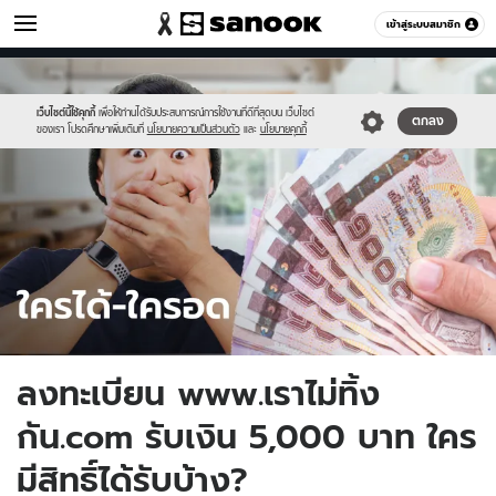
เศรษฐกิจ
เข้าสู่ระบบสมาชิก
หมวดอื่นๆ
//s.isanook.com/mn/0/ud/149/746835/moneyfree.jpg
Sanook
//s.isanook.com/sr/0/images/logo-
600
60
new-
sanook.png
เว็บไซต์นี้ใช้คุกกี้
เพื่อให้ท่านได้รับประสบการณ์การใช้งานที่ดีที่สุดบน เว็บไซต์
ตกลง
ของเรา โปรดศึกษาเพิ่มเติมที่
นโยบายความเป็นส่วนตัว
และ
นโยบายคุกกี้
ลงทะเบียน www.เราไม่ทิ้ง
กัน.com รับเงิน 5,000 บาท ใคร
มีสิทธิ์ได้รับบ้าง?