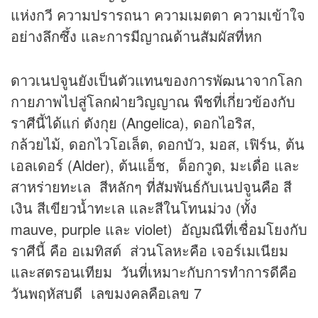
แห่งกวี ความปรารถนา ความเมตตา ความเข้าใจ
อย่างลึกซึ้ง และการมีญาณด้านสัมผัสที่หก
ดาวเนปจูนยังเป็นตัวแทนของการพัฒนาจากโลก
กายภาพไปสู่โลกฝ่ายวิญญาณ พืชที่เกี่ยวข้องกับ
ราศีนี้ได้แก่ ตังกุย (Angelica), ดอกไอริส,
กล้วยไม้, ดอกไวโอเล็ต, ดอกบัว, มอส, เฟิร์น, ต้น
เอลเดอร์ (Alder), ต้นแอ็ช, ด็อกวูด, มะเดื่อ และ
สาหร่ายทะเล สีหลักๆ ที่สัมพันธ์กับเนปจูนคือ สี
เงิน สีเขียวน้ำทะเล และสีในโทนม่วง (ทั้ง
mauve, purple และ violet) อัญมณีที่เชื่อมโยงกับ
ราศีนี้ คือ อเมทิสต์ ส่วนโลหะคือ เจอร์เมเนียม
และสตรอนเทียม วันที่เหมาะกับการทำการดีคือ
วันพฤหัสบดี เลขมงคลคือเลข 7