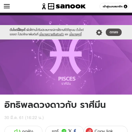
ดูดวง
เข้าสู่ระบบสมาชิก
หมวดอื่นๆ
//s.isanook.com/ho/0/ud/27/136465/pisces.png
Sanook
//s.isanook.com/sr/0/images/logo-
600
60
new-
sanook.png
เว็บไซต์นี้ใช้คุกกี้
เพื่อให้ท่านได้รับประสบการณ์การใช้งานที่ดีที่สุดบน เว็บไซต์
ตกลง
ของเรา โปรดศึกษาเพิ่มเติมที่
นโยบายความเป็นส่วนตัว
และ
นโยบายคุกกี้
อิทธิพลดวงดาวกับ ราศีมีน
30 มี.ค. 61 (16:22 น.)
Copy link
แชร์
กดฟัง