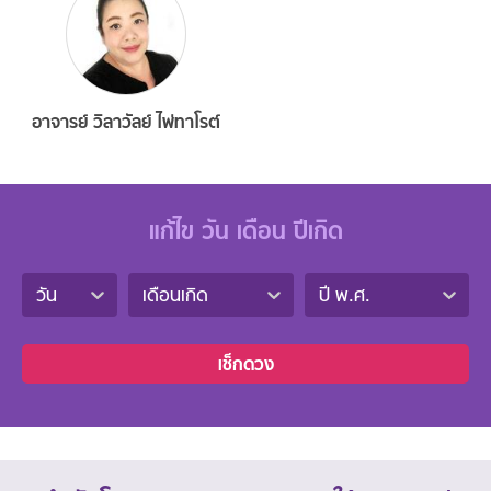
อาจารย์ วิลาวัลย์ ไพ่ทาโรต์
แก้ไข วัน เดือน ปีเกิด
วัน
เดือนเกิด
ปี พ.ศ.
เช็กดวง