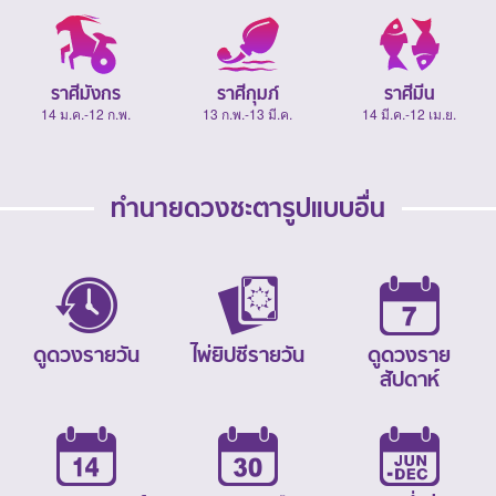
ราศีมังกร
ราศีกุมภ์
ราศีมีน
14 ม.ค.-12 ก.พ.
13 ก.พ.-13 มี.ค.
14 มี.ค.-12 เม.ย.
ทำนายดวงชะตารูปแบบอื่น
ดูดวงรายวัน
ไพ่ยิปซีรายวัน
ดูดวงราย
สัปดาห์