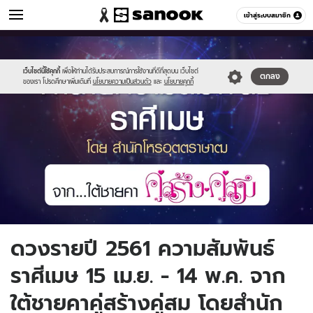
ดูดวง
เข้าสู่ระบบสมาชิก
หมวดอื่นๆ
//s.isanook.com/ho/0/ud/26/132441/01_aries_relationship_uttrasa.jpg
Sanook
//s.isanook.com/sr/0/images/logo-
600
60
new-
sanook.png
เว็บไซต์นี้ใช้คุกกี้
เพื่อให้ท่านได้รับประสบการณ์การใช้งานที่ดีที่สุดบน เว็บไซต์
ตกลง
ของเรา โปรดศึกษาเพิ่มเติมที่
นโยบายความเป็นส่วนตัว
และ
นโยบายคุกกี้
ดวงรายปี 2561 ความสัมพันธ์
ราศีเมษ 15 เม.ย. - 14 พ.ค. จาก
ใต้ชายคาคู่สร้างคู่สม โดยสำนัก