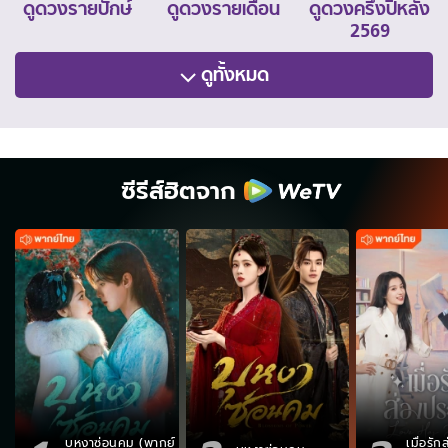
ดูดวงรายปักษ์
ดูดวงรายเดือน
ดูดวงครึ่งปีหลัง
2569
ดูทั้งหมด
ซีรีส์ฮิตจาก
บุหงาซ่อนคม (พากย์
เมื่อรั