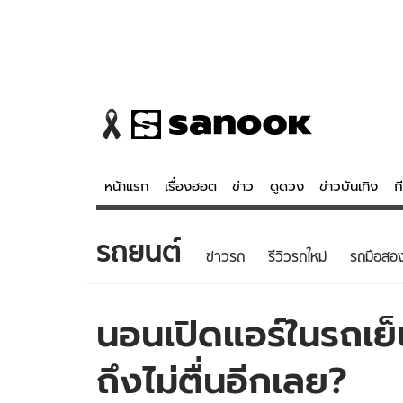
หน้าแรก
เรื่องฮอต
ข่าว
ดูดวง
ข่าวบันเทิง
ก
รถยนต์
ข่าว
ดูดวง - 
ข่าวรถ
รีวิวรถใหม่
รถมือสอ
เรื่องฮอต
ดูดวง
ข่าว
หวยไทย
นอนเปิดแอร์ในรถเย
ข่าวบันเทิง
สถิติหวยไท
ถึงไม่ตื่นอีกเลย?
ข่าวกีฬา
หวยลาว
ข่าวเศรษฐกิจ