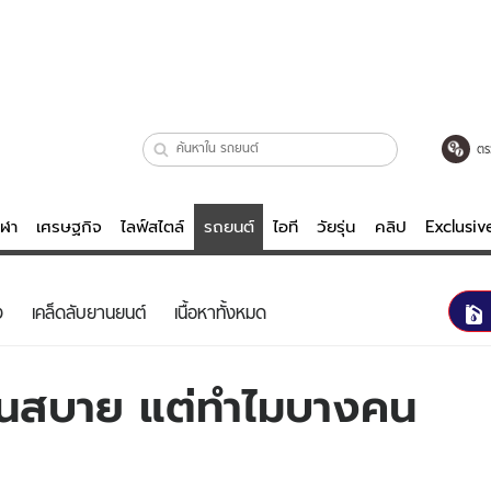
ตร
ีฬา
เศรษฐกิจ
ไลฟ์สไตล์
รถยนต์
ไอที
วัยรุ่น
คลิป
Exclusi
ตรวจหวย
ไลฟ์สไตล์
บันเทิงค
ง
เคล็ดลับยานยนต์
เนื้อหาทั้งหมด
ผู้หญิง
หนัง-ละคร
ผู้ชาย
เพลง
็นสบาย แต่ทำไมบางคน
ย
วัยรุ่น
เกมส์
ไอที
คลิป
รถยนต์
พอดแคสต์