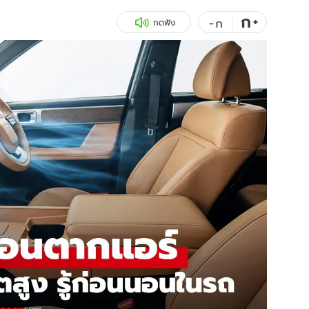
ก
สุขภาพ
+
ดูทีวี
-
ก
กดฟัง
เที่ยว-กิน
WeTV
Tasteful Thailand
Exclusive
Sanook Choice
นิยาย
ยลได้ที่
ร่วมงานกับเ