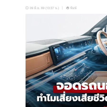
อัปเดตจีน
09 มิ.ย. 69 (13:37 น.)
พิมพ์
เช็กข่าวชัวร์
ติดตามสนุกโซเชี
ดาวน์โหลดสนุกแอปฟรี
สงวนลิขสิทธิ์ ©
2569
บริษัท อิมเมจ ฟิวเจอร์ (ประเทศไทย) จำกัด