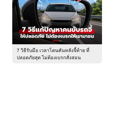
สัปดาห์
ของ
หมวด
ข่าว
 WeTV
รถ
7 วิธีรับมือ เวลาโดนคันหลังจี้ท้าย ที่
ปลอดภัยสุด ไม่ต้องเบรกสั่งสอน
ติดต่อโฆษณา
tencentthbd
sales@tencent.co.th
รา
ร้องเรียนเนื้อหาไม่เหมาะสม
แนะนำติชม แจ้งปัญหาการใช้งาน