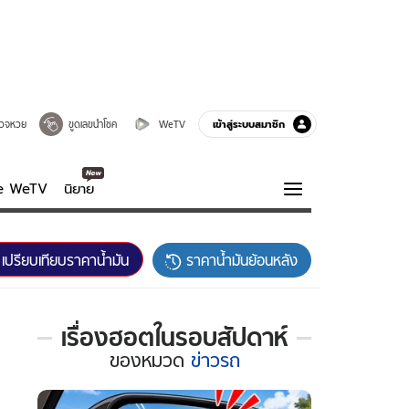
เข้าสู่ระบบสมาชิก
วจหวย
ขูดเลขนำโชค
WeTV
ve WeTV
นิยาย
รบรส
ความรู้รอบตัว
เปรียบเทียบราคาน้ำมัน
ราคาน้ำมันย้อนหลัง
ฮาวทู
กูรู-รอบรู้
เรื่องฮอตในรอบสัปดาห์
เรื่อง
ของ
หมวด
ข่าวรถ
ฮอต
ใน
รอบ