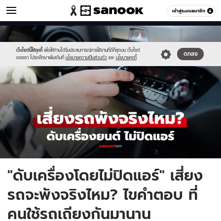
รถยนต์
เข้าสู่ระบบสมาชิก
หมวดอื่นๆ
//s.isanook.com/au/0/ud/20/100115/1newnewnewnewnewnewnew-
Sanook
//s.isanook.com/sr/0/images/logo-
600
60
thumbn.jpg
new-
sanook.png
เว็บไซต์นี้ใช้คุกกี้
เพื่อให้ท่านได้รับประสบการณ์การใช้งานที่ดีที่สุดบน เว็บไซต์
ตกลง
ของเรา โปรดศึกษาเพิ่มเติมที่
นโยบายความเป็นส่วนตัว
และ
นโยบายคุกกี้
"ดับเครื่องโดยไม่ปิดแอร์" เสี่ยง
รถจะพังจริงไหม? ไขคำตอบ ที่
คนใช้รถเถียงกันมานาน