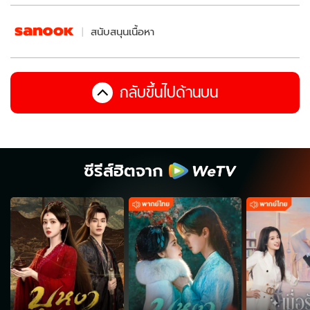
สนับสนุนเนื้อหา
กลับขึ้นไปด้านบน
ซีรีส์ฮิตจาก