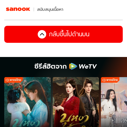
สนับสนุนเนื้อหา
กลับขึ้นไปด้านบน
ซีรีส์ฮิตจาก