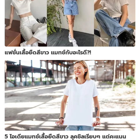
แฟชั่นเสื้อยืดสีขาว แมทช์กับอะไรดี?!
5 ไอเดียแมทช์เสื้อยืดสีขาว ลุคชิลเรียบๆ แต่คะแนน