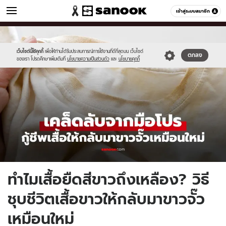
ผู้หญิง
เข้าสู่ระบบสมาชิก
หมวดอื่นๆ
//s.isanook.com/wo/0/ud/54/270893/new-
Sanook
//s.isanook.com/sr/0/images/logo-
600
60
thumbnail1200x720_v2.jpg
new-
sanook.png
เว็บไซต์นี้ใช้คุกกี้
เพื่อให้ท่านได้รับประสบการณ์การใช้งานที่ดีที่สุดบน เว็บไซต์
ตกลง
ของเรา โปรดศึกษาเพิ่มเติมที่
นโยบายความเป็นส่วนตัว
และ
นโยบายคุกกี้
ทำไมเสื้อยืดสีขาวถึงเหลือง? วิธี
ชุบชีวิตเสื้อขาวให้กลับมาขาวจั๊ว
เหมือนใหม่