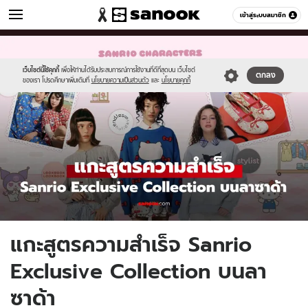
ผู้หญิง
เข้าสู่ระบบสมาชิก
หมวดอื่นๆ
//s.isanook.com/wo/0/ud/54/270821/55299292.jpg
Sanook
//s.isanook.com/sr/0/images/logo-
600
60
new-
sanook.png
เว็บไซต์นี้ใช้คุกกี้
เพื่อให้ท่านได้รับประสบการณ์การใช้งานที่ดีที่สุดบน เว็บไซต์
ตกลง
ของเรา โปรดศึกษาเพิ่มเติมที่
นโยบายความเป็นส่วนตัว
และ
นโยบายคุกกี้
แกะสูตรความสำเร็จ Sanrio
Exclusive Collection บนลา
ซาด้า