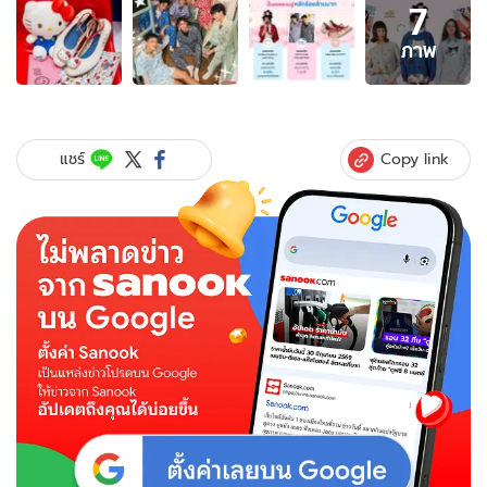
7
ภาพ
7
ภาพ
ภาพ
ของ
แกะ
สูตร
ความ
Copy link
แชร์
สำเร็จ
Sanrio
Exclusive
Collection
บน
ลา
ซาด้
า