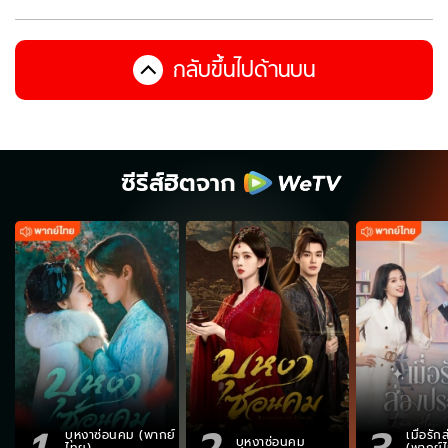
กลับขึ้นไปด้านบน
ซีรีส์ฮิตจาก
1
2
3
บุหงาซ่อนคม (พากย์
เมื่อรั
บุหงาซ่อนคม
ไทย)
(พากย์