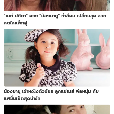
"เมย์ ปทิดา" ควง "น้องมายู" ทำสีผม เปลี่ยนลุค สวย
สดใสแพ็กคู่
น้องมายู เจ้าหญิงตัวน้อย ลูกแม่เมย์ พ่อหนุ่ม กับ
แฟชั่นเซ็ตสุดน่ารัก