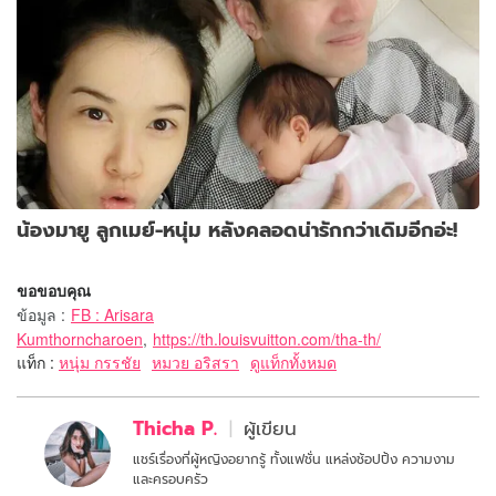
น้องมายู ลูกเมย์-หนุ่ม หลังคลอดน่ารักกว่าเดิมอีกอ่ะ!
ขอขอบคุณ
ข้อมูล
:
FB : Arisara
Kumthorncharoen
,
https://th.louisvuitton.com/tha-th/
แท็ก :
หนุ่ม กรรชัย
หมวย อริสรา
ดูแท็กทั้งหมด
Thicha P.
ผู้เขียน
แชร์เรื่องที่ผู้หญิงอยากรู้ ทั้งแฟชั่น แหล่งช้อปปิ้ง ความงาม
และครอบครัว