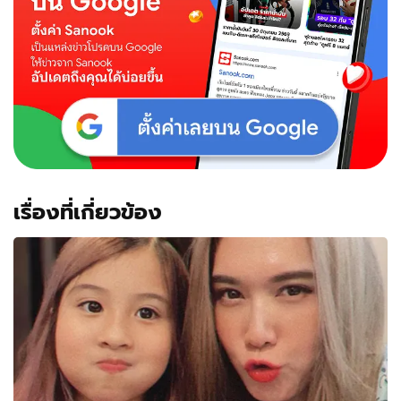
มวย
วัน
เกิด
ไม่
เบา
เลย
พ่อ!
เรื่องที่เกี่ยวข้อง