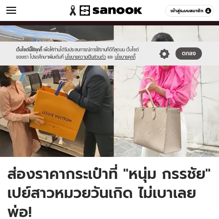
ผู้หญิง
เข้าสู่ระบบสมาชิก
หมวดอื่นๆ
//s.isanook.com/wo/0/ud/46/233829/l.jpg
Sanook
//s.isanook.com/sr/0/images/logo-
600
60
new-
sanook.png
เว็บไซต์นี้ใช้คุกกี้
เพื่อให้ท่านได้รับประสบการณ์การใช้งานที่ดีที่สุดบน เว็บไซต์
ตกลง
ของเรา โปรดศึกษาเพิ่มเติมที่
นโยบายความเป็นส่วนตัว
และ
นโยบายคุกกี้
ส่องราคากระเป๋าที่ "หนุ่ม กรรชัย"
เปย์สาวหมวยวันเกิด ไม่เบาเลย
พ่อ!