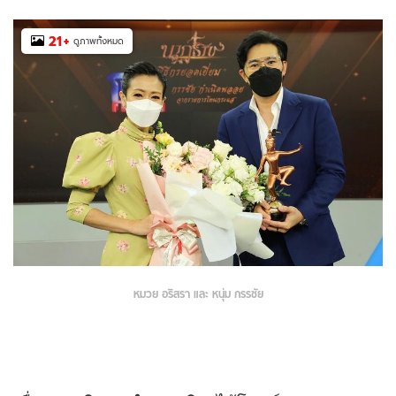
21
+
ดูภาพทั้งหมด
หมวย อริสรา และ หนุ่ม กรรชัย