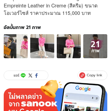
Empreinte Leather in Creme (สีครีม) ขนาด
โอเวอร์ไซส์ ราคาประมาณ 115,000 บาท
อัลบั้มภาพ 21 ภาพ
อัลบั้ม
21
ภาพ
21
ภาพ
ภาพ
ของ
ส่อง
ราคา
กระเป๋า
Copy link
แชร์
ที่
"หนุ่ม
กรร
ชัย"
เปย์
สาว
ห