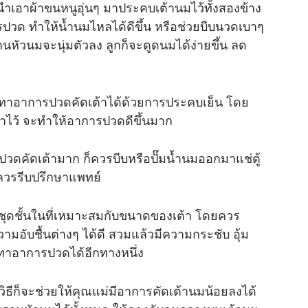
ำเอาผ้าขนหนูอุ่นๆ มาประคบเต้านมไว้ทั้งสองข้าง
ปวด ทำให้น้ำนมไหลได้ดีขึ้น หรือช่วยบีบนวดเบาๆ
M
หัวนมจะนุ่มตัวลง ลูกก็จะดูดนมได้ง่ายขึ้น ลด
u
t
e
เทาอาการปวดคัดเต้าได้ด้วยการประคบเย็น โดย
้าไว้ จะทำให้อาการปวดดีขึ้นมาก
ปวดคัดเต้ามาก ก็ควรบีบหรือปั๊มน้ำนมออกมาแช่ตู้
ควรรีบปรึกษาแพทย์
ชุดชั้นในที่เหมาะสมกับขนาดของเต้า โดยควร
ความอับชื้นต่างๆ ได้ดี สวมแล้วมีความกระชับ อุ้ม
เทาอาการปวดได้อีกทางหนึ่ง
ิธีก็จะช่วยให้คุณแม่มีอาการคัดเต้านมน้อยลงได้