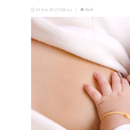
อัปเดตจีน
21 ธ.ค. 61 (17:24 น.)
พิมพ์
เช็กข่าวชัวร์
ติดตามสนุกโซเชี
ดาวน์โหลดสนุกแอปฟรี
สงวนลิขสิทธิ์ ©
2569
บริษัท อิมเมจ ฟิวเจอร์ (ประเทศไทย) จำกัด