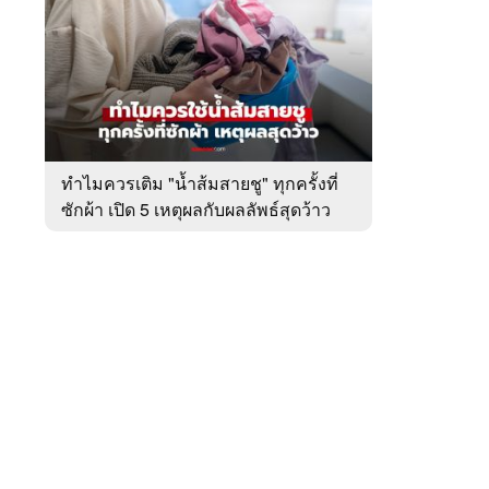
สัปดาห์
ของ
หมวด
ผู้
 WeTV
หญิง
อยาก
รู้
ทำไมควรเติม "น้ำส้มสายชู" ทุกครั้งที่
ซักผ้า เปิด 5 เหตุผลกับผลลัพธ์สุดว้าว
ติดต่อโฆษณา
tencentthbd
sales@tencent.co.th
รา
ร้องเรียนเนื้อหาไม่เหมาะสม
แนะนำติชม แจ้งปัญหาการใช้งาน