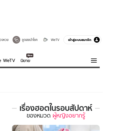
เข้าสู่ระบบสมาชิก
วจหวย
ขูดเลขนำโชค
WeTV
ve WeTV
นิยาย
รบรส
ความรู้รอบตัว
ฮาวทู
กูรู-รอบรู้
เรื่องฮอตในรอบสัปดาห์
เรื่อง
ของ
หมวด
ผู้หญิงอยากรู้
ฮอต
ใน
รอบ