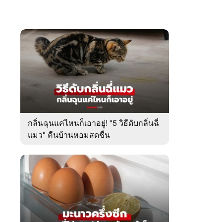
กลิ่นฉุนแค่ไหนก็เอาอยู่! "5 วิธีดับกลิ่นฉี่
แมว" คืนบ้านหอมสดชื่น