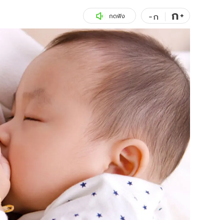
ก
สุขภาพ
+
ดูทีวี
-
ก
กดฟัง
เที่ยว-กิน
WeTV
Tasteful Thailand
Exclusive
Sanook Choice
นิยาย
ยลได้ที่
ร่วมงานกับเ