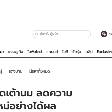
ตร
ีฬา
เศรษฐกิจ
ไลฟ์สไตล์
รถยนต์
ไอที
วัยรุ่น
คลิป
Exclusi
ตรวจหวย
ไลฟ์สไตล์
บันเทิงค
ู้
แต่งบ้าน
เนื้อหาทั้งหมด
ผู้หญิง
หนัง-ละคร
ผู้ชาย
เพลง
คัดเต้านม ลดความ
ย
วัยรุ่น
เกมส์
ม่อย่างได้ผล
ไอที
คลิป
รถยนต์
พอดแคสต์