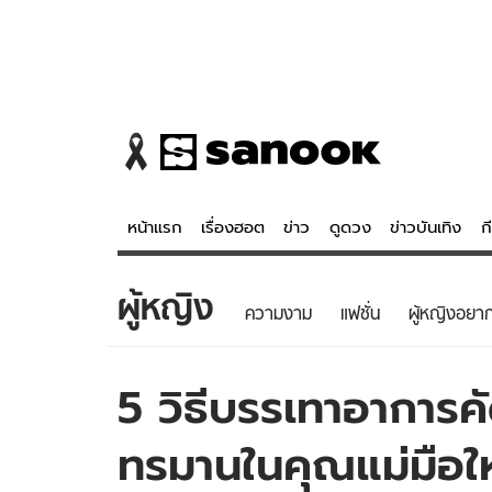
หน้าแรก
เรื่องฮอต
ข่าว
ดูดวง
ข่าวบันเทิง
ก
ผู้หญิง
ข่าว
ดูดวง - 
ความงาม
แฟชั่น
ผู้หญิงอยากร
เรื่องฮอต
ดูดวง
ข่าว
หวยไทย
5 วิธีบรรเทาอาการ
ข่าวบันเทิง
สถิติหวยไท
ทรมานในคุณแม่มือให
ข่าวกีฬา
หวยลาว
ข่าวเศรษฐกิจ