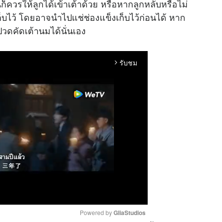
วรให้ลูกได้เข้าเต้าด้วย หรือหากลูกหลับหรือไม่
บไว้ โดยอาจนำไปแช่ช่องแข็งเก็บไว้ก่อนได้ หาก
รปวดคัดเต้านมได้นั่นเอง
รับชม
arrow_forward_ios
Powered by 
GliaStudios