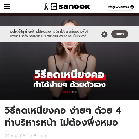
ผู้หญิง
เข้าสู่ระบบสมาชิก
หมวดอื่นๆ
//s.isanook.com/wo/0/ud/24/121537/new-
Sanook
//s.isanook.com/sr/0/images/logo-
600
60
thumbnail(2).jpg
new-
sanook.png
เว็บไซต์นี้ใช้คุกกี้
เพื่อให้ท่านได้รับประสบการณ์การใช้งานที่ดีที่สุดบน เว็บไซต์
ตกลง
ของเรา โปรดศึกษาเพิ่มเติมที่
นโยบายความเป็นส่วนตัว
และ
นโยบายคุกกี้
วิธีลดเหนียงคอ ง่ายๆ ด้วย 4
ท่าบริหารหน้า ไม่ต้องพึ่งหมอ
22 ต.ค. 68 (14:54 น.)