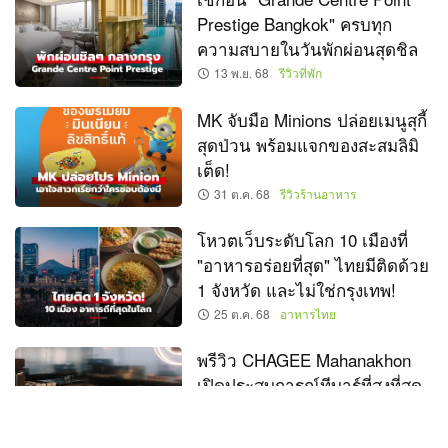
Prestige Bangkok" ครบทุก
ความสบายในวันพักผ่อนสุดชิล
13 พ.ย. 68
รีวิวที่พัก
MK จับมือ Minions ปล่อยเมนูสุกี้
สุดป่วน พร้อมแจกของสะสมลิมิ
เต็ด!
31 ต.ค. 68
รีวิวร้านอาหาร
โหวตเว็บระดับโลก 10 เมืองที่
"อาหารอร่อยที่สุด" ไทยมีติดด้วย
1 จังหวัด และไม่ใช่กรุงเทพ!
25 ต.ค. 68
อาหารไทย
พรีวิว CHAGEE Mahanakhon
เปิดประสบการณ์ทีบาร์ที่สูงที่สุด
ในโลก จิบชาชมวิว 360 องศา
18 ต.ค. 68
รีวิวร้านอาหาร