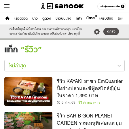
เข้าสู่ระบบสมาชิก
นิยาย
หน้าแรก
เรื่องฮอต
ข่าว
ดูดวง
ข่าวบันเทิง
กีฬา
เศรษฐกิจ
ไลฟ์สไต
เที่ยว-กิน
เว็บไซต์นี้ใช้คุกกี้
เพื่อให้ท่านได้รับประสบการณ์การใช้งานที่ดีที่สุดบน เว็บไซต์
หมวดอื่นๆ
ตกลง
ของเรา โปรดศึกษาเพิ่มเติมที่
นโยบายความเป็นส่วนตัว
และ
นโยบายคุกกี้
แท็ก
รีวิว
รีวิว
ใหม่
ใหม่ล่าสุด
ล่าสุด
รีวิว KAYAKI สาขา EmQuartier
ปิ้งย่างปลาและซีฟู้ดสไตล์ญี่ปุ่น
ในราคา 1,390 บาท
6 ส.ค. 69
รีวิวร้านอาหาร
รีวิว BAR B GON PLANET
GARDEN รวมเมนูพิเศษและมุม