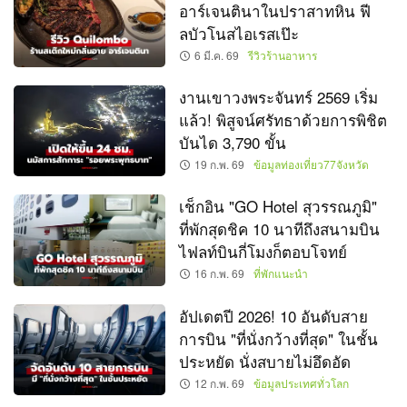
อาร์เจนตินาในปราสาทหิน ฟี
ลบัวโนสไอเรสเป๊ะ
6 มี.ค. 69
รีวิวร้านอาหาร
งานเขาวงพระจันทร์ 2569 เริ่ม
แล้ว! พิสูจน์ศรัทธาด้วยการพิชิต
บันได 3,790 ขั้น
19 ก.พ. 69
ข้อมูลท่องเที่ยว77จังหวัด
เช็กอิน "GO Hotel สุวรรณภูมิ"
ที่พักสุดชิค 10 นาทีถึงสนามบิน
ไฟลท์บินกี่โมงก็ตอบโจทย์
16 ก.พ. 69
ที่พักแนะนำ
อัปเดตปี 2026! 10 อันดับสาย
การบิน "ที่นั่งกว้างที่สุด" ในชั้น
ประหยัด นั่งสบายไม่อึดอัด
12 ก.พ. 69
ข้อมูลประเทศทั่วโลก