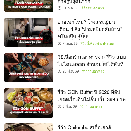
ถ่ายรูปสุดน่ารัก
31 ก.ค. 69
รีวิวร้านอาหาร
อายเขาไหม? โรงแรมญี่ปุ่น
เตือน 4 สิ่ง "ห้ามหยิบกลับบ้าน"
ขโมยปุ๊บ-รู้ปั๊บ!
7 เม.ย. 69
รีวิวที่เที่ยวต่างประเทศ
วิธีเลือกร้านอาหารจากรีวิว แบบ
ไม่โดนหลอก อ่านจบใช้ได้ทันที
20 มี.ค. 69
รีวิวร้านอาหาร
รีวิว GON Buffet ปี 2026 ที่อัป
เกรดเรื่องกินไม่อั้น เริ่ม 399 บาท
8 มี.ค. 69
รีวิวร้านอาหาร
รีวิว Quilombo สเต็กเฮาส์