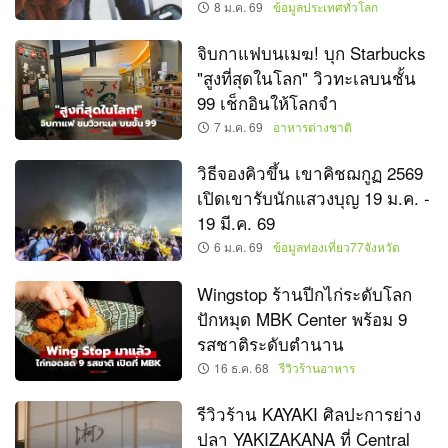
8 ม.ค. 69
ข้อมูลประเทศทั่วโลก
จิบกาแฟบนเมฆ! บุก Starbucks
"สูงที่สุดในโลก" วิวทะเลบนชั้น
99 เช็กอินให้โลกจำ
7 ม.ค. 69
อาหารต่างชาติ
วิธีจองคิวขึ้น เขาคิชฌกูฏ 2569
เปิดเขารับนักแสวงบุญ 19 ม.ค. -
19 มี.ค. 69
6 ม.ค. 69
ข้อมูลท่องเที่ยว77จังหวัด
Wingstop ร้านปีกไก่ระดับโลก
ปักหมุด MBK Center พร้อม 9
รสชาติระดับตำนาน
16 ธ.ค. 68
รีวิวร้านอาหาร
รีวิวร้าน KAYAKI ศิลปะการย่าง
ปลา YAKIZAKANA ที่ Central