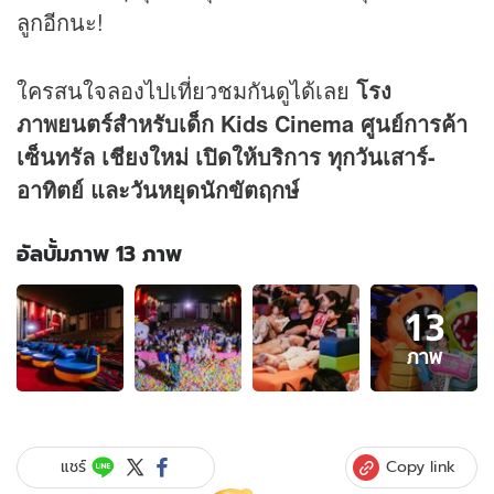
ลูกอีกนะ!
ใครสนใจลองไปเที่ยวชมกันดูได้เลย
โรง
ภาพยนตร์สำหรับเด็ก Kids Cinema ศูนย์การค้า
เซ็นทรัล เชียงใหม่ เปิดให้บริการ ทุกวันเสาร์-
อาทิตย์ และวันหยุดนักขัตฤกษ์
อัลบั้มภาพ 13 ภาพ
อัลบั้ม
13
ภาพ
13
ภาพ
ภาพ
ของ
ที่
เที่ยว
ครอบครัว
Copy link
แชร์
แห่ง