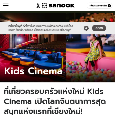
เที่ยว-กิน
เข้าสู่ระบบสมาชิก
หมวดอื่นๆ
//s.isanook.com/tr/0/ud/289/1449055/0_tagline-
Sanook
//s.isanook.com/sr/0/images/logo-
600
60
template-
new-
update-
sanook.png
เว็บไซต์นี้ใช้คุกกี้
เพื่อให้ท่านได้รับประสบการณ์การใช้งานที่ดีที่สุดบน เว็บไซต์
ตกลง
ของเรา โปรดศึกษาเพิ่มเติมที่
นโยบายความเป็นส่วนตัว
และ
นโยบายคุกกี้
apr.jpg
ที่เที่ยวครอบครัวแห่งใหม่ Kids
Cinema เปิดโลกจินตนาการสุด
สนุกแห่งแรกที่เชียงใหม่!