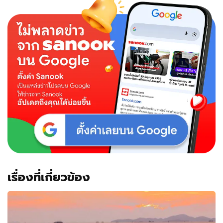
ใหม่
Kids
Cinema
เปิด
โลก
จินตนาการ
สุด
สนุก
แห่ง
แรก
ที่
เชียงใหม่!
เรื่องที่เกี่ยวข้อง