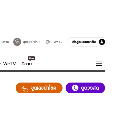
เข้าสู่ระบบสมาชิก
วจหวย
ขูดเลขนำโชค
WeTV
ve WeTV
นิยาย
รบรส
ความรู้รอบตัว
ขูดเลขนำโชค
ดูดวงสด
ฮาวทู
กูรู-รอบรู้