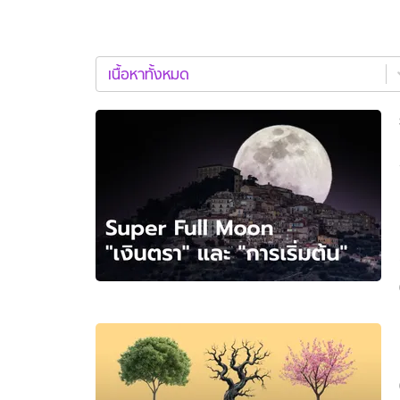
อัปเดตจีน
เช็กข่าวชัวร์
เนื้อหา
เนื้อหาทั้งหมด
ทั้งหมด
ใหม่
ล่าสุด
ติดตามสนุกโซเชี
ดาวน์โหลดสนุกแอปฟรี
สงวนลิขสิทธิ์ ©
2569
บริษัท อิมเมจ ฟิวเจอร์ (ประเทศไทย) จำกัด