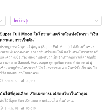
สุขภาพ
ดูทีวี
เที่ยว-กิน
WeTV
ใหม่ล่าสุด
Tasteful Thailand
Exclusive
Sanook Choice
นิยาย
Super Full Moon ในโหราศาสตร์ พลังแห่งจันทรา “เงิน
ตราและการเริ่มต้น”
ปรากฏการณ์ ซูเปอร์ฟูลมูน (Super Full Moon) ไม่เพียงเป็นช่วง
เวลาแห่งความงามของดวงจันทร์ระยะใกล้ แต่ในทางโหราศาสตร์
ยลได้ที่
และความเชื่อเรื่องพลังงานยังนับว่าเป็นอีกปรากฏการณ์สำคัญที่มี
ความหมาย Sanook Horoscope พูดคุยกับการะเกต์พยากรณ์ ผู้
เชี่ยวชาญด้านโหราเวทย์ ถึงเรื่องราวของดวงจันทร์ซึ่งเกี่ยวพันกับ
ชีวิตของคนเราโดยเฉพาะ
ร่วมงานกับเ
5 พ.ย. 68
เปิด
23,111
อ่าน
ต้นไม้ที่คุณเลือก เปิดเผยอารมณ์อ่อนไหวในตัวคุณ
ต้นไม้ที่คุณเลือก เปิดเผยอารมณ์อ่อนไหวในตัวคุณ
8 ม.ค. 68
เปิด
65,010