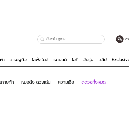
ตร
ีฬา
เศรษฐกิจ
ไลฟ์สไตล์
รถยนต์
ไอที
วัยรุ่น
คลิป
Exclusi
ตรวจหวย
ไลฟ์สไตล์
บันเทิงค
ยทายทัก
หมอดัง ดวงเด่น
ความเชื่อ
ดูดวงทั้งหมด
ผู้หญิง
หนัง-ละคร
ผู้ชาย
เพลง
ย
วัยรุ่น
เกมส์
ไอที
คลิป
รถยนต์
พอดแคสต์