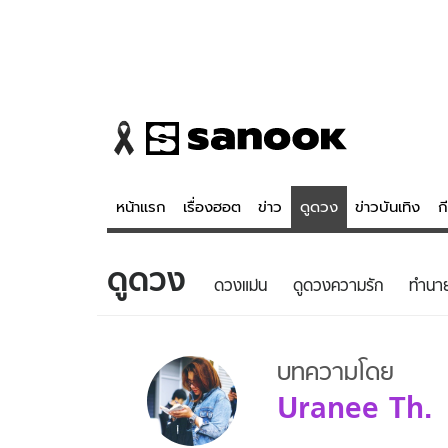
หน้าแรก
เรื่องฮอต
ข่าว
ดูดวง
ข่าวบันเทิง
ก
ดูดวง
ข่าว
ดูดวง - 
ดวงแม่น
ดูดวงความรัก
ทํานา
เรื่องฮอต
ดูดวง
ข่าว
หวยไทย
บทความโดย
ข่าวบันเทิง
สถิติหวยไท
Uranee Th.
ข่าวกีฬา
หวยลาว
ข่าวเศรษฐกิจ