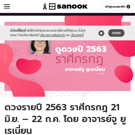
ดูดวง
เข้าสู่ระบบสมาชิก
หมวดอื่นๆ
//s.isanook.com/ho/0/ud/34/170617/horo-
Sanook
//s.isanook.com/sr/0/images/logo-
600
60
new5.jpg
new-
sanook.png
เว็บไซต์นี้ใช้คุกกี้
เพื่อให้ท่านได้รับประสบการณ์การใช้งานที่ดีที่สุดบน เว็บไซต์
ตกลง
ของเรา โปรดศึกษาเพิ่มเติมที่
นโยบายความเป็นส่วนตัว
และ
นโยบายคุกกี้
ดวงรายปี 2563 ราศีกรกฎ 21
มิ.ย. – 22 ก.ค. โดย อาจารย์จู ยู
เรเนี่ยน