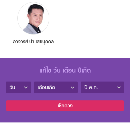
อาจารย์ นำ เสขบุคคล
แก้ไข วัน เดือน ปีเกิด
วัน
เดือนเกิด
ปี พ.ศ.
เช็กดวง