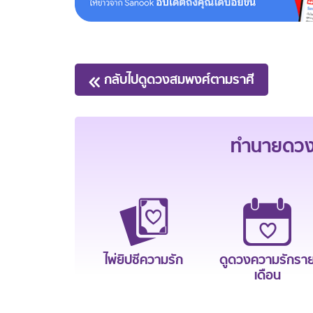
กลับไปดูดวงสมพงศ์ตามราศี
ทำนายดวงช
ไพ่ยิปซีความรัก
ดูดวงความรักรา
เดือน