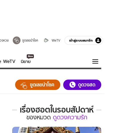
เข้าสู่ระบบสมาชิก
วจหวย
ขูดเลขนำโชค
WeTV
ve WeTV
นิยาย
รบรส
ความรู้รอบตัว
ขูดเลขนำโชค
ดูดวงสด
ฮาวทู
กูรู-รอบรู้
เรื่องฮอตในรอบสัปดาห์
เรื่อง
ของ
หมวด
ดูดวงความรัก
ฮอต
ใน
รอบ