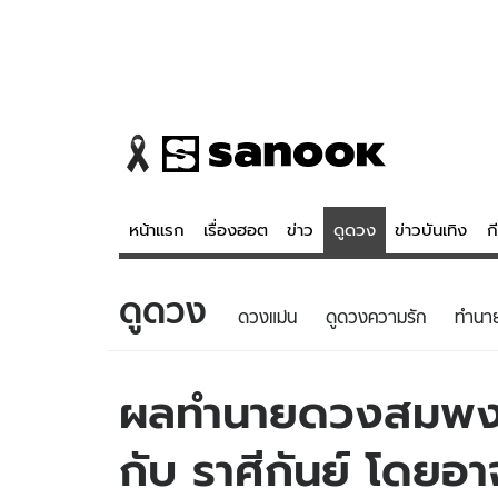
หน้าแรก
เรื่องฮอต
ข่าว
ดูดวง
ข่าวบันเทิง
ก
ดูดวง
ข่าว
ดูดวง - 
ดวงแม่น
ดูดวงความรัก
ทํานา
เรื่องฮอต
ดูดวง
ข่าว
หวยไทย
ผลทำนายดวงสมพงศ
ข่าวบันเทิง
สถิติหวยไท
กับ ราศีกันย์ โดยอาจ
ข่าวกีฬา
หวยลาว
ข่าวเศรษฐกิจ