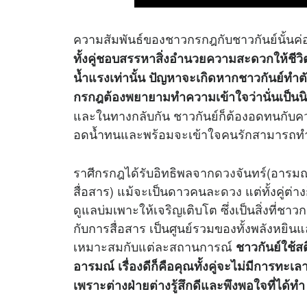
ความสัมพันธ์ของชาวกรกฎกับชาวกันย์นั้นค่อ
ทั้งคู่ชอบสรรหาสิ่งอำนวยความสะดวกให้ชีวิต แต
น้ำแรงเท่านั้น ปัญหาจะเกิดหากชาวกันย์ทำตั
กรกฎต้องพยายามทำความเข้าใจว่านั่นเป็นนิส
และในทางกลับกัน ชาวกันย์ก็ต้องอดทนกับความด
อดน้ำทนและพร้อมจะเข้าใจคนรักสามารถทำไ
ราศีกรกฎได้รับอิทธิพลจาก
ดวง
จันทร์(อารมณ
สื่อสาร) แม้จะเป็นดาวคนละ
ดวง
แต่ทั้งคู่ต่
ดูแลบ่มเพาะให้เจริญเติบโต ซึ่งเป็นสิ่งที่ชา
กับการสื่อสาร เป็นศูนย์รวมของทั้งพลังหยิน
เหมาะสมกับแต่ละสถานการณ์
ชาวกันย์ใช้ส
อารมณ์ เรื่องดีก็คือคุณทั้งคู่จะไม่มีการทะ
เพราะต่างฝ่ายต่างรู้สึกดีและพึงพอใจที่ได้ทำ