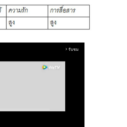
รับชม
arrow_forward_ios