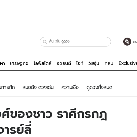
ตร
ีฬา
เศรษฐกิจ
ไลฟ์สไตล์
รถยนต์
ไอที
วัยรุ่น
คลิป
Exclusi
ตรวจหวย
ไลฟ์สไตล์
บันเทิงค
ยทายทัก
หมอดัง ดวงเด่น
ความเชื่อ
ดูดวงทั้งหมด
ผู้หญิง
หนัง-ละคร
ผู้ชาย
เพลง
์ของชาว ราศีกรกฎ
ย
วัยรุ่น
เกมส์
ารย์ลี่
ไอที
คลิป
รถยนต์
พอดแคสต์