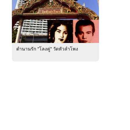
สัปดาห์
ของ
หมวด
ดูด
 WeTV
วง
ความ
รัก
ตำนานรัก "โลงคู่" วัดหัวลำโพง
ติดต่อโฆษณา
tencentthbd
sales@tencent.co.th
รา
ร้องเรียนเนื้อหาไม่เหมาะสม
แนะนำติชม แจ้งปัญหาการใช้งาน