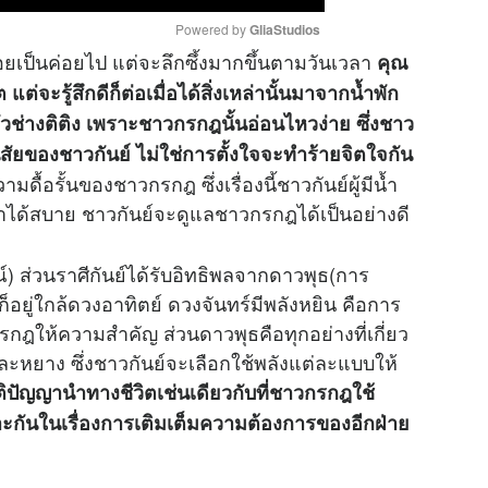
Powered by 
GliaStudios
ยเป็นค่อยไป แต่จะลึกซึ้งมากขึ้นตามวันเวลา
คุณ
่จะรู้สึกดีก็ต่อเมื่อได้สิ่งเหล่านั้นมาจากน้ำพัก
M
วช่างติติง เพราะชาวกรกฎนั้นอ่อนไหวง่าย ซึ่งชาว
u
t
ัยของชาวกันย์ ไม่ใช่การตั้งใจจะทำร้ายจิตใจกัน
e
ื้อรั้นของชาวกรกฎ ซึ่งเรื่องนี้ชาวกันย์ผู้มีน้ำ
ด้สบาย ชาวกันย์จะดูแลชาวกรกฎได้เป็นอย่างดี
์) ส่วนราศีกันย์ได้รับอิทธิพลจากดาวพุธ(การ
างก็อยู่ใกล้ดวงอาทิตย์ ดวงจันทร์มีพลังหยิน คือการ
วกรกฎให้ความสำคัญ ส่วนดาวพุธคือทุกอย่างที่เกี่ยว
และหยาง ซึ่งชาวกันย์จะเลือกใช้พลังแต่ละแบบให้
ติปัญญานำทางชีวิตเช่นเดียวกับที่ชาวกรกฎใช้
เลาะกันในเรื่องการเติมเต็มความต้องการของอีกฝ่าย