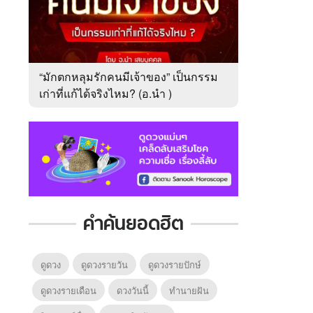
“มักตกหลุมรักคนมีเจ้าของ” เป็นกรรม
เก่าที่แก้ได้จริงไหม? (อ.นำ )
คำค้นยอดฮิต
ดูดวง
ดูดวงรายวัน
ดูดวงรายปักษ์
ดูดวงรายเดือน
ดวงวันนี้
ทํานายฝัน