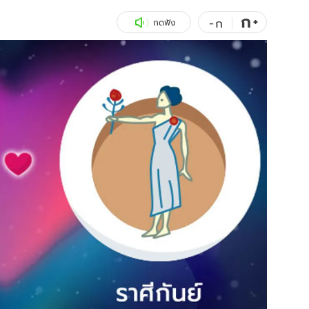
ก
สุขภาพ
+
ดูทีวี
-
ก
กดฟัง
เที่ยว-กิน
WeTV
Tasteful Thailand
Exclusive
Sanook Choice
นิยาย
ยลได้ที่
ร่วมงานกับเ