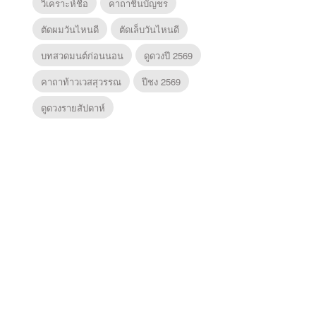
วิเคราะห์ชื่อ
คาถาชินบัญชร
ตัดผมวันไหนดี
ตัดเล็บวันไหนดี
บทสวดมนต์ก่อนนอน
ดูดวงปี 2569
คาถาท้าวเวสสุวรรณ
ปีชง 2569
ดูดวงรายสัปดาห์