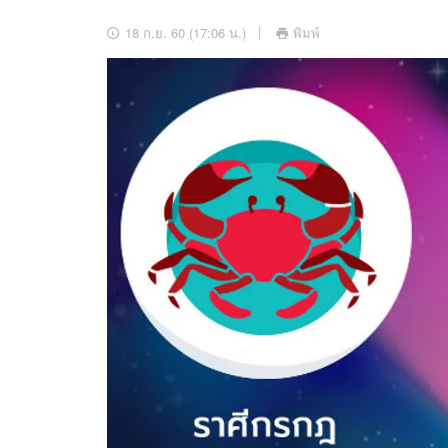
อัปเดตจีน
18 ก.ย. 60 (17:06 น.)
พิมพ์
เช็กข่าวชัวร์
ติดตามสนุกโซเชี
ดาวน์โหลดสนุกแอปฟรี
สงวนลิขสิทธิ์ ©
2569
บริษัท อิมเมจ ฟิวเจอร์ (ประเทศไทย) จำกัด