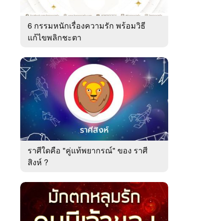
6 กรรมหนักเรื่องความรัก พร้อมวิธี
แก้ไขพลิกชะตา
ราศีใดคือ "คู่แท้พยากรณ์" ของ ราศี
สิงห์ ?