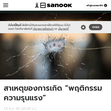
สุขภาพ
เข้าสู่ระบบสมาชิก
หมวดอื่นๆ
//s.isanook.com/he/0/ud/4/20525/gunshot.jpg
Sanook
//s.isanook.com/sr/0/images/logo-
600
60
new-
sanook.png
เว็บไซต์นี้ใช้คุกกี้
เพื่อให้ท่านได้รับประสบการณ์การใช้งานที่ดีที่สุดบน เว็บไซต์
ตกลง
ของเรา โปรดศึกษาเพิ่มเติมที่
นโยบายความเป็นส่วนตัว
และ
นโยบายคุกกี้
สาเหตุของการเกิด “พฤติกรรม
ความรุนแรง”
18 พ.ย. 66 (20:45 น.)