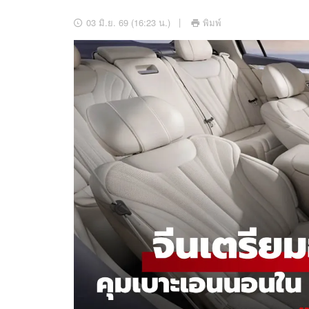
อัปเดตจีน
03 มิ.ย. 69 (16:23 น.)
พิมพ์
เช็กข่าวชัวร์
ติดตามสนุกโซเชี
ดาวน์โหลดสนุกแอปฟรี
สงวนลิขสิทธิ์ ©
2569
บริษัท อิมเมจ ฟิวเจอร์ (ประเทศไทย) จำกัด