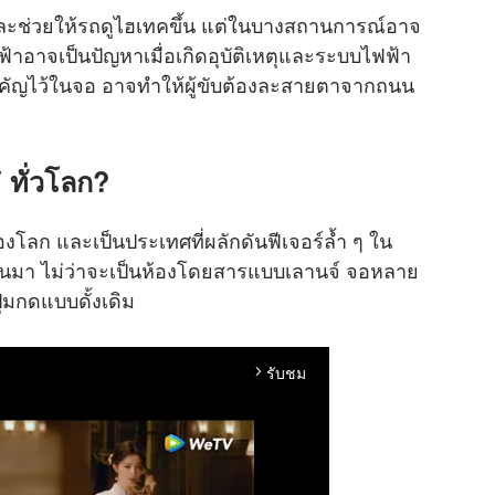
ัยและช่วยให้รถดูไฮเทคขึ้น แต่ในบางสถานการณ์อาจ
าอาจเป็นปัญหาเมื่อเกิดอุบัติเหตุและระบบไฟฟ้า
ำคัญไว้ในจอ อาจทำให้ผู้ขับต้องละสายตาจากถนน
 ทั่วโลก?
ของโลก และเป็นประเทศที่ผลักดันฟีเจอร์ล้ำ ๆ ใน
่านมา ไม่ว่าจะเป็นห้องโดยสารแบบเลานจ์ จอหลาย
ุ่มกดแบบดั้งเดิม
รับชม
arrow_forward_ios