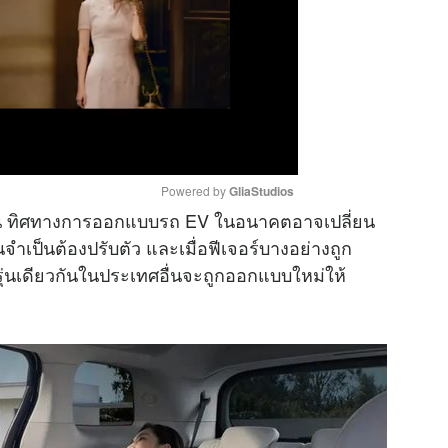
Powered by 
GliaStudios
ขึ้น ทิศทางการออกแบบรถ EV ในอนาคตอาจเปลี่ยน
ำเป็นต้องปรับตัว และเมื่อฟีเจอร์บางอย่างถูก
M
ุ่นเดียวกันในประเทศอื่นจะถูกออกแบบใหม่ให้
u
t
e