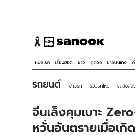
หน้าแรก
เรื่องฮอต
ข่าว
ดูดวง
ข่าวบันเทิง
ก
รถยนต์
ข่าว
ดูดวง - 
ข่าวรถ
รีวิวรถใหม่
รถมือสอ
เรื่องฮอต
ดูดวง
ข่าว
หวยไทย
จีนเล็งคุมเบาะ Zer
ข่าวบันเทิง
สถิติหวยไท
หวั่นอันตรายเมื่อเกิด
ข่าวกีฬา
หวยลาว
ข่าวเศรษฐกิจ