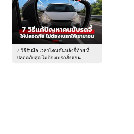
สัปดาห์
ของ
หมวด
ข่าว
 WeTV
รถ
7 วิธีรับมือ เวลาโดนคันหลังจี้ท้าย ที่
ปลอดภัยสุด ไม่ต้องเบรกสั่งสอน
ติดต่อโฆษณา
tencentthbd
sales@tencent.co.th
รา
ร้องเรียนเนื้อหาไม่เหมาะสม
แนะนำติชม แจ้งปัญหาการใช้งาน