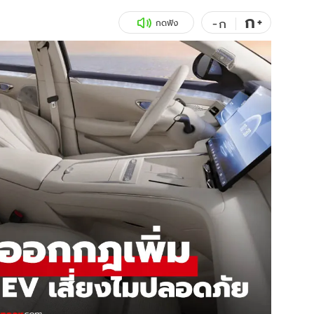
ก
สุขภาพ
+
ดูทีวี
-
ก
กดฟัง
เที่ยว-กิน
WeTV
Tasteful Thailand
Exclusive
Sanook Choice
นิยาย
ยลได้ที่
ร่วมงานกับเ