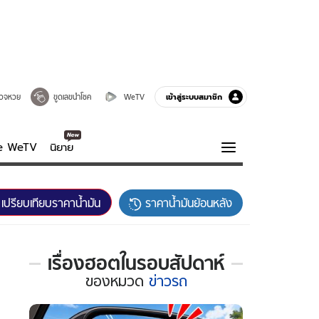
เข้าสู่ระบบสมาชิก
วจหวย
ขูดเลขนำโชค
WeTV
ve WeTV
นิยาย
รบรส
ความรู้รอบตัว
เปรียบเทียบราคาน้ำมัน
ราคาน้ำมันย้อนหลัง
ฮาวทู
กูรู-รอบรู้
เรื่องฮอตในรอบสัปดาห์
เรื่อง
ของ
หมวด
ข่าวรถ
ฮอต
ใน
รอบ