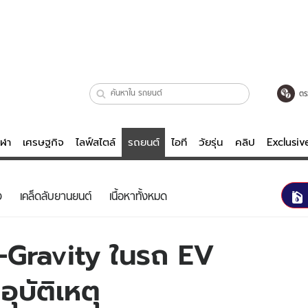
ตร
ีฬา
เศรษฐกิจ
ไลฟ์สไตล์
รถยนต์
ไอที
วัยรุ่น
คลิป
Exclusi
ตรวจหวย
ไลฟ์สไตล์
บันเทิงค
ง
เคล็ดลับยานยนต์
เนื้อหาทั้งหมด
ผู้หญิง
หนัง-ละคร
ผู้ชาย
เพลง
o-Gravity ในรถ EV
ย
วัยรุ่น
เกมส์
อุบัติเหตุ
ไอที
คลิป
รถยนต์
พอดแคสต์