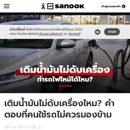
รถยนต์
เข้าสู่ระบบสมาชิก
หมวดอื่นๆ
//s.isanook.com/au/0/ud/20/100151/filoli.jpg
Sanook
//s.isanook.com/sr/0/images/logo-
600
60
new-
sanook.png
เว็บไซต์นี้ใช้คุกกี้
เพื่อให้ท่านได้รับประสบการณ์การใช้งานที่ดีที่สุดบน เว็บไซต์
ตกลง
ของเรา โปรดศึกษาเพิ่มเติมที่
นโยบายความเป็นส่วนตัว
และ
นโยบายคุกกี้
เติมน้ำมันไม่ดับเครื่องไหม? คำ
ตอบที่คนใช้รถไม่ควรมองข้าม
06 ก.ค. 69 (15:58 น.)