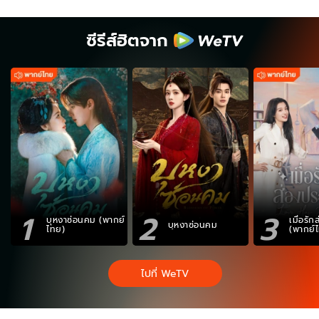
ซีรีส์ฮิตจาก
1
2
3
บุหงาซ่อนคม (พากย์
เมื่อรั
บุหงาซ่อนคม
ไทย)
(พากย์
ไปที่ WeTV