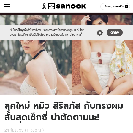
ผู้หญิง
เข้าสู่ระบบสมาชิก
หมวดอื่นๆ
//s.isanook.com/wo/0/ud/9/49705/cover.jpg
Sanook
//s.isanook.com/sr/0/images/logo-
600
60
new-
sanook.png
เว็บไซต์นี้ใช้คุกกี้
เพื่อให้ท่านได้รับประสบการณ์การใช้งานที่ดีที่สุดบน เว็บไซต์
ตกลง
ของเรา โปรดศึกษาเพิ่มเติมที่
นโยบายความเป็นส่วนตัว
และ
นโยบายคุกกี้
ลุคใหม่ หมิว สิริลภัส กับทรงผม
สั้นสุดเซ็กซี่ น่าตัดตามนะ!
24 มิ.ย. 59 (11:38 น.)