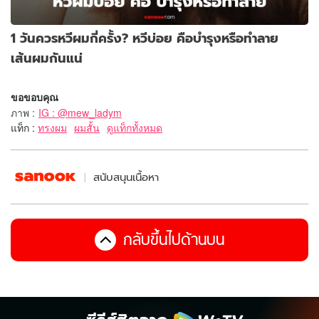
1 วันควรหวีผมกี่ครั้ง? หวีบ่อย คือบำรุงหรือทำลาย
เส้นผมกันแน่
ขอขอบคุณ
ภาพ
:
IG : @mew_ladym
แท็ก :
ทรงผม
ผมสั้น
ดูแท็กทั้งหมด
สนับสนุนเนื้อหา
กลับขึ้นไปด้านบน