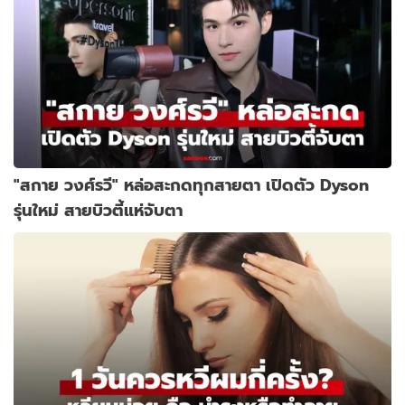
"สกาย วงศ์รวี" หล่อสะกดทุกสายตา เปิดตัว Dyson
รุ่นใหม่ สายบิวตี้แห่จับตา