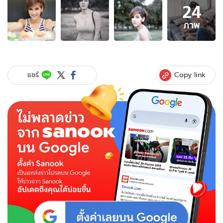
24
ภาพ
24
ภาพ
ภาพ
ของ
ลุค
ใหม่
หมิว
Copy link
แชร์
สิ
ริลภัส
กับ
ทรง
ผม
สั้น
สุด
เซ็กซี่
น่า
ตัด
ตาม
นะ!