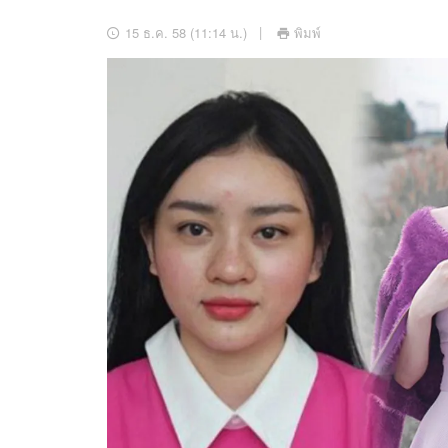
อัปเดตจีน
15 ธ.ค. 58 (11:14 น.)
พิมพ์
เช็กข่าวชัวร์
ติดตามสนุกโซเชี
ดาวน์โหลดสนุกแอปฟรี
สงวนลิขสิทธิ์ ©
2569
บริษัท อิมเมจ ฟิวเจอร์ (ประเทศไทย) จำกัด