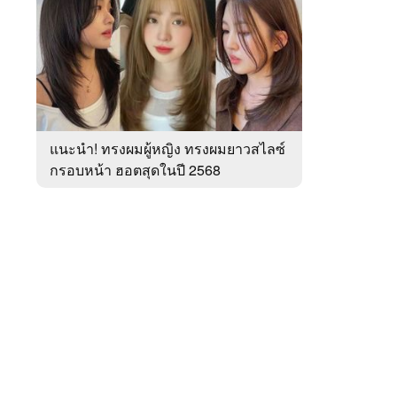
สัปดาห์
ของ
หมวด
ความ
 WeTV
งาม
แนะนำ! ทรงผมผู้หญิง ทรงผมยาวสไลซ์
กรอบหน้า ฮอตสุดในปี 2568
ติดต่อโฆษณา
tencentthbd
sales@tencent.co.th
รา
ร้องเรียนเนื้อหาไม่เหมาะสม
แนะนำติชม แจ้งปัญหาการใช้งาน