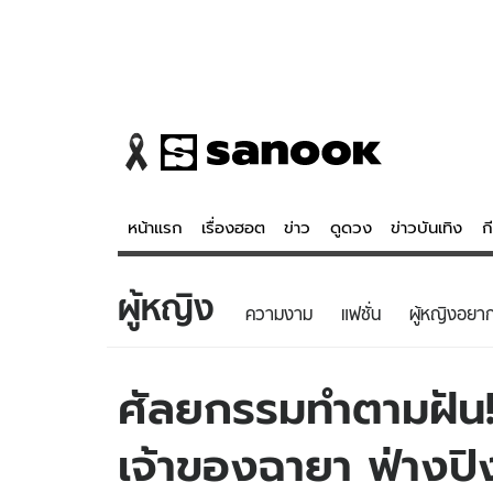
หน้าแรก
เรื่องฮอต
ข่าว
ดูดวง
ข่าวบันเทิง
ก
ผู้หญิง
ข่าว
ดูดวง - 
ความงาม
แฟชั่น
ผู้หญิงอยากร
เรื่องฮอต
ดูดวง
ข่าว
หวยไทย
ศัลยกรรมทำตามฝัน! 
ข่าวบันเทิง
สถิติหวยไท
เจ้าของฉายา ฟ่างปิ
ข่าวกีฬา
หวยลาว
ข่าวเศรษฐกิจ