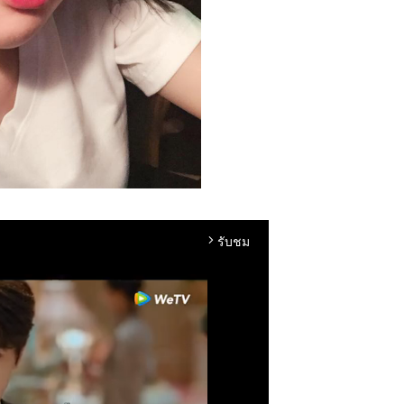
รับชม
arrow_forward_ios