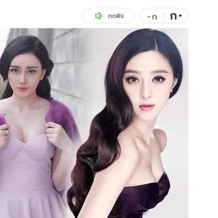
ก
สุขภาพ
+
ดูทีวี
-
ก
กดฟัง
เที่ยว-กิน
WeTV
Tasteful Thailand
Exclusive
Sanook Choice
นิยาย
ยลได้ที่
ร่วมงานกับเ