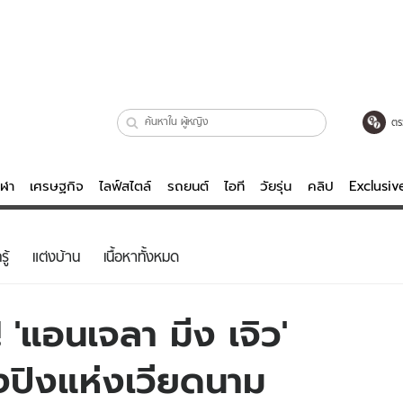
ตร
ีฬา
เศรษฐกิจ
ไลฟ์สไตล์
รถยนต์
ไอที
วัยรุ่น
คลิป
Exclusi
ตรวจหวย
ไลฟ์สไตล์
บันเทิงค
ู้
แต่งบ้าน
เนื้อหาทั้งหมด
ผู้หญิง
หนัง-ละคร
ผู้ชาย
เพลง
'แอนเจลา มีง เจิว'
ย
วัยรุ่น
เกมส์
งปิงแห่งเวียดนาม
ไอที
คลิป
รถยนต์
พอดแคสต์