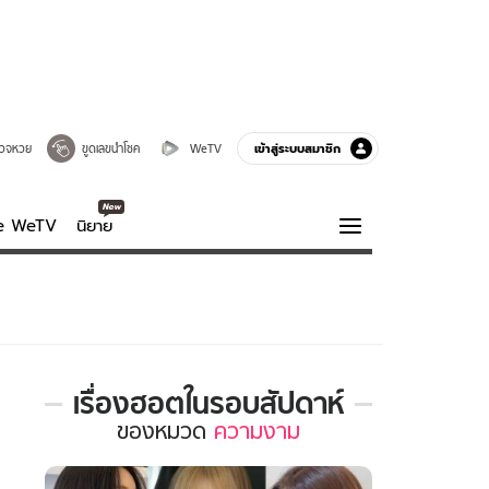
เข้าสู่ระบบสมาชิก
วจหวย
ขูดเลขนำโชค
WeTV
ve WeTV
นิยาย
รบรส
ความรู้รอบตัว
ฮาวทู
กูรู-รอบรู้
เรื่องฮอตในรอบสัปดาห์
เรื่อง
ของ
หมวด
ความงาม
ฮอต
ใน
รอบ