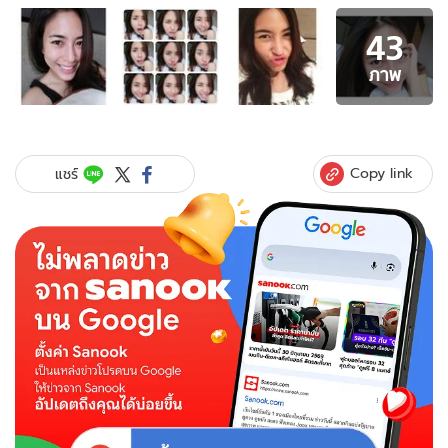
อัลบั้ม
43
ภาพ
43
ภาพ
ภาพ
ของ
รอด
หรือ
ร่วง!
Copy link
แชร์
รวม
ดารา
หน้า
สด
ไร้
เมคอัพ