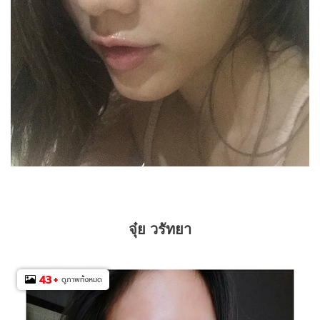
จุ๋ย วรัทยา
43
+
ดูภาพทั้งหมด