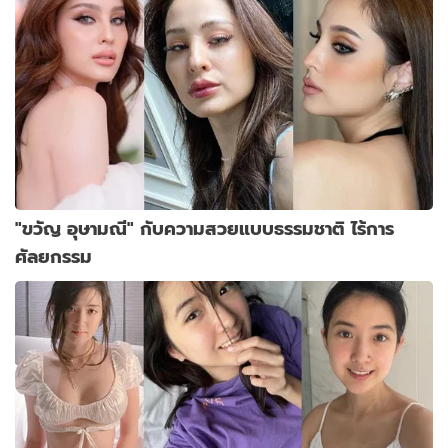
"ขวัญ อุษามณี" กับความสวยแบบธรรมชาติ ไร้การ
ศัลยกรรม