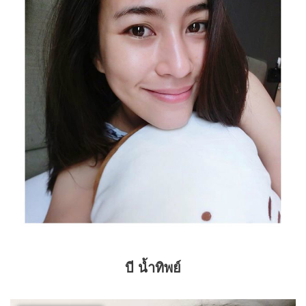
บี น้ำทิพย์