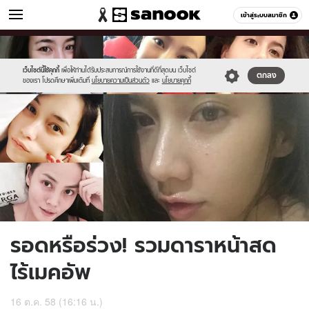
ผู้หญิง
เข้าสู่ระบบสมาชิก
หมวดอื่นๆ
//s.isanook.com/wo/0/ud/8/42889/hi.jpg
Sanook
//s.isanook.com/sr/0/images/logo-
600
60
new-
sanook.png
เว็บไซต์นี้ใช้คุกกี้
เพื่อให้ท่านได้รับประสบการณ์การใช้งานที่ดีที่สุดบน เว็บไซต์
ตกลง
ของเรา โปรดศึกษาเพิ่มเติมที่
นโยบายความเป็นส่วนตัว
และ
นโยบายคุกกี้
รอดหรือร่วง! รวมดาราหน้าสด
ไร้เมคอัพ
16 ต.ค. 58 (16:16 น.)