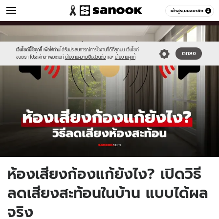
ผู้หญิง
เข้าสู่ระบบสมาชิก
หมวดอื่นๆ
//s.isanook.com/wo/0/ud/53/269849/new-
Sanook
//s.isanook.com/sr/0/images/logo-
600
60
thumbnail1200x720_v2-
new-
20.jpg
sanook.png
เว็บไซต์นี้ใช้คุกกี้
เพื่อให้ท่านได้รับประสบการณ์การใช้งานที่ดีที่สุดบน เว็บไซต์
ตกลง
ของเรา โปรดศึกษาเพิ่มเติมที่
นโยบายความเป็นส่วนตัว
และ
นโยบายคุกกี้
ห้องเสียงก้องแก้ยังไง? เปิดวิธี
ลดเสียงสะท้อนในบ้าน แบบได้ผล
จริง