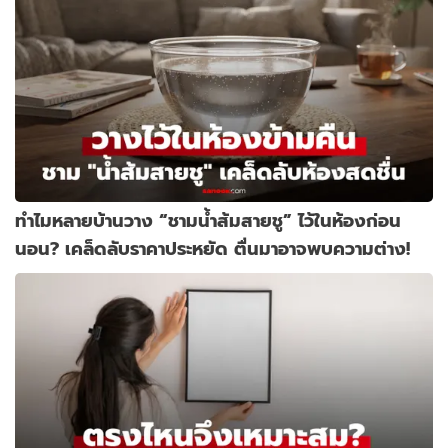
ทำไมหลายบ้านวาง “ชามน้ำส้มสายชู” ไว้ในห้องก่อน
นอน? เคล็ดลับราคาประหยัด ตื่นมาอาจพบความต่าง!