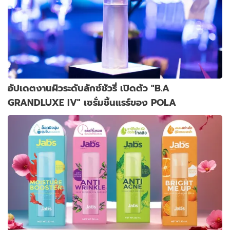
อัปเดตงานผิวระดับลักซ์ชัวรี่ เปิดตัว "B.A
GRANDLUXE IV" เซรั่มชิ้นแรร์ของ POLA