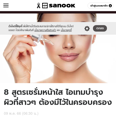
ผู้หญิง
เข้าสู่ระบบสมาชิก
หมวดอื่นๆ
//s.isanook.com/wo/0/ud/35/177477/s.jpg
Sanook
//s.isanook.com/sr/0/images/logo-
600
60
new-
sanook.png
เว็บไซต์นี้ใช้คุกกี้
เพื่อให้ท่านได้รับประสบการณ์การใช้งานที่ดีที่สุดบน เว็บไซต์
ตกลง
ของเรา โปรดศึกษาเพิ่มเติมที่
นโยบายความเป็นส่วนตัว
และ
นโยบายคุกกี้
8 สูตรเซรั่มหน้าใส ไอเทมบำรุง
ผิวที่สาวๆ ต้องมีไว้ในครอบครอง
09 พ.ค. 66 (06:30 น.)