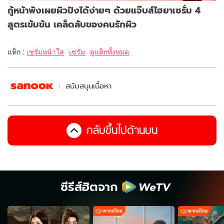
กู้หน้าพังเผยผิวปังได้ง่ายๆ ด้วยแจ๊บส์ไฮยาเซรั่ม 4
สูตรเข้มข้น เคล็ดลับของคนรักผิว
แท็ก :
เซรั่มหน้าใส
เซรั่ม
ดูแท็กทั้งหมด
สนับสนุนเนื้อหา
กลับขึ้นไปด้านบน
ซีรีส์ฮิตจาก